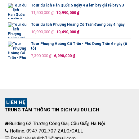
là:
tại
Tour du lịch Hàn Quốc 5 ngày 4 đêm bay giá rẻ bay VJ
20,990,000 ₫.
là:
Giá
Giá
11,500,000
₫
10,990,000
₫
19,990,000 ₫.
gốc
hiện
là:
tại
Tour du lịch Phượng Hoàng Cổ Trấn đường bay 4 ngày
11,500,000 ₫.
là:
Giá
Giá
10,990,000
₫
10,490,000
₫
10,990,000 ₫.
gốc
hiện
là:
tại
Tour Phượng Hoàng Cổ Trấn - Phù Dung Trấn 6 ngày (ô
tô)
10,990,000 ₫.
là:
Giá
Giá
7,390,000
₫
6,990,000
₫
10,490,000 ₫.
gốc
hiện
là:
tại
7,390,000 ₫.
là:
6,990,000 ₫.
LIÊN HỆ
TRUNG TÂM THÔNG TIN DỊCH VỤ DU LỊCH
Building 62 Trương Công Giai, Cầu Giấy, Hà Nội.
Hotline: 0947.702.707 ZALO/CALL
Email : vivudulich71@gmail.com