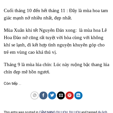
Cuối tháng 10 đến hết tháng 11 : Đây là mùa hoa tam
giác mạnh nở nhiều nhất, đẹp nhất.
Mùa Xuân khi tết Nguyên Đán xong: là mùa hoa Lê
Hoa Đào nở cũng rất tuyệt vời hòa cùng với không
khí se lạnh, đi kết hợp tình nguyện khuyên góp cho
trẻ em vùng cao khá thú vị.
Tháng 9 là mùa lúa chín: Lúc này ruộng bậc thang lúa
chín đẹp mê hồn ngươi.
Còn tiếp …
This entry was posted in
CẨM NANG DU LỊCH
,
DU LỊCH
and tagged
du lịch