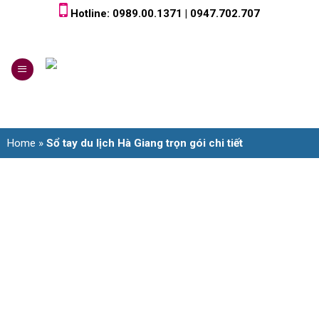
Skip
Hotline: 0989.00.1371 | 0947.702.707
to
content
0
Home
»
Sổ tay du lịch Hà Giang trọn gói chi tiết