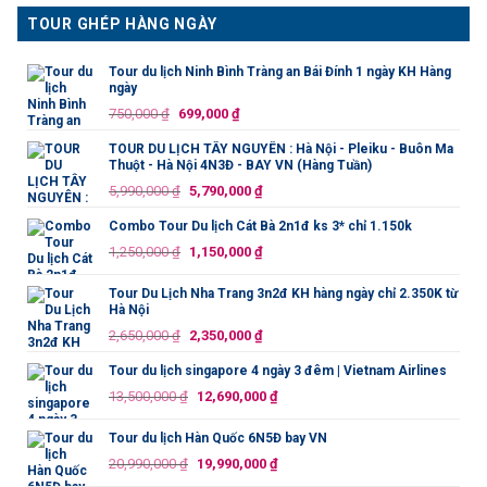
TOUR GHÉP HÀNG NGÀY
Tour du lịch Ninh Bình Tràng an Bái Đính 1 ngày KH Hàng
ngày
Giá
Giá
750,000
₫
699,000
₫
gốc
hiện
TOUR DU LỊCH TÂY NGUYÊN : Hà Nội - Pleiku - Buôn Ma
là:
tại
Thuột - Hà Nội 4N3Đ - BAY VN (Hàng Tuần)
750,000 ₫.
là:
Giá
Giá
5,990,000
₫
5,790,000
₫
699,000 ₫.
gốc
hiện
Combo Tour Du lịch Cát Bà 2n1đ ks 3* chỉ 1.150k
là:
tại
Giá
Giá
1,250,000
₫
1,150,000
₫
5,990,000 ₫.
là:
gốc
hiện
5,790,000 ₫.
là:
tại
Tour Du Lịch Nha Trang 3n2đ KH hàng ngày chỉ 2.350K từ
Hà Nội
1,250,000 ₫.
là:
Giá
Giá
2,650,000
₫
2,350,000
₫
1,150,000 ₫.
gốc
hiện
Tour du lịch singapore 4 ngày 3 đêm | Vietnam Airlines
là:
tại
Giá
Giá
13,500,000
₫
12,690,000
₫
2,650,000 ₫.
là:
gốc
hiện
2,350,000 ₫.
là:
tại
Tour du lịch Hàn Quốc 6N5Đ bay VN
13,500,000 ₫.
là:
Giá
Giá
20,990,000
₫
19,990,000
₫
12,690,000 ₫.
gốc
hiện