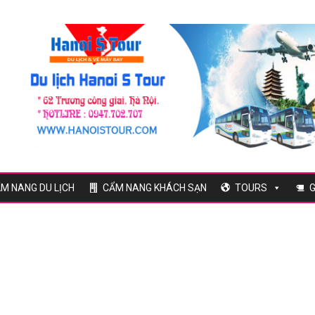
M NANG DU LỊCH
CẨM NANG KHÁCH SẠN
TOURS
G