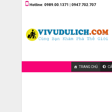
Skip
Hotline: 0989.00.1371 | 0947.702.707
to
content
TRANG CHỦ
CẨ