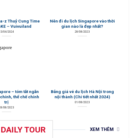
 a-z Thuỷ Cung Time
Nên đi du lịch Singapore vào thời
nKE – Vuivuiland
gian nào là đẹp nhất?
23/04/2024
28/08/2023
apore – tóm tắt ngắn
Bảng giá vé du lịch Hà Nội trong
 chính, thể chế chính
nội thành (Chi tiết nhất 2024)
trị
01/08/2023
28/08/2023
 DAILY TOUR
XEM THÊM