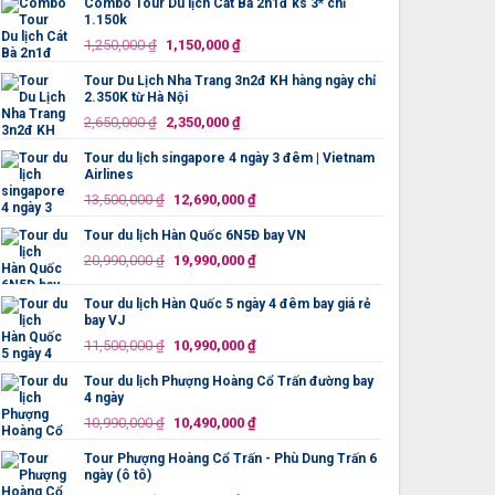
Combo Tour Du lịch Cát Bà 2n1đ ks 3* chỉ
là:
tại
1.150k
5,990,000 ₫.
là:
Giá
Giá
1,250,000
₫
1,150,000
₫
5,790,000 ₫.
gốc
hiện
Tour Du Lịch Nha Trang 3n2đ KH hàng ngày chỉ
là:
tại
2.350K từ Hà Nội
1,250,000 ₫.
là:
Giá
Giá
2,650,000
₫
2,350,000
₫
1,150,000 ₫.
gốc
hiện
Tour du lịch singapore 4 ngày 3 đêm | Vietnam
là:
tại
Airlines
2,650,000 ₫.
là:
Giá
Giá
13,500,000
₫
12,690,000
₫
2,350,000 ₫.
gốc
hiện
Tour du lịch Hàn Quốc 6N5Đ bay VN
là:
tại
!
Giá
Giá
13,500,000 ₫.
là:
20,990,000
₫
19,990,000
₫
gốc
hiện
12,690,000 ₫.
là:
tại
Tour du lịch Hàn Quốc 5 ngày 4 đêm bay giá rẻ
20,990,000 ₫.
là:
bay VJ
19,990,000 ₫.
Giá
Giá
11,500,000
₫
10,990,000
₫
gốc
hiện
Tour du lịch Phượng Hoàng Cổ Trấn đường bay
là:
tại
HƯỢNG HOÀNG CỔ TRẤN –
DU LỊCH TRUNG QUỐC: BẮC KINH –
D
4 ngày
11,500,000 ₫.
là:
G TRẤN 6 NGÀY (Ô TÔ)
THƯỢNG HẢI 5 NGÀY
T
Giá
Giá
10,990,000
₫
10,490,000
₫
10,990,000 ₫.
C
Giá
Giá
0
₫
6,990,000
₫
15,500,000
₫
gốc
hiện
gốc
hiện
1
ĐẶT TOUR
Tour Phượng Hoàng Cổ Trấn - Phù Dung Trấn 6
là:
tại
là:
tại
ĐẶT TOUR
ngày (ô tô)
7,390,000 ₫.
là:
10,990,000 ₫.
là:
6,990,000 ₫.