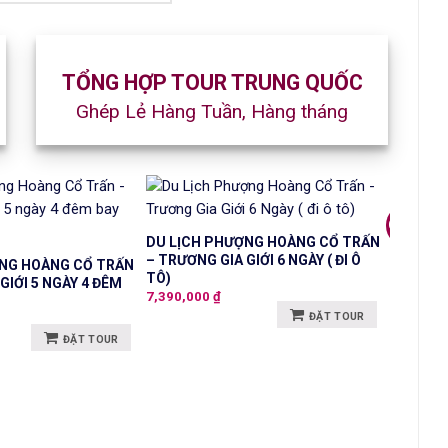
TỔNG HỢP TOUR TRUNG QUỐC
Ghép Lẻ Hàng Tuần, Hàng tháng
Giảm giá
DU LỊCH PHƯỢNG HOÀNG CỔ TRẤN
– TRƯƠNG GIA GIỚI 6 NGÀY ( ĐI Ô
ỢNG HOÀNG CỔ TRẤN
TÔ)
GIỚI 5 NGÀY 4 ĐÊM
7,390,000
₫
ĐẶT TOUR
ĐẶT TOUR
TOUR P
PHÙ DUN
7,390,00