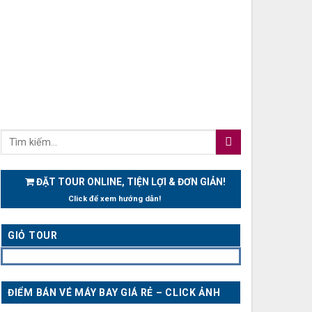
ĐẶT TOUR ONLINE, TIỆN LỢI & ĐƠN GIẢN!
Click để xem hướng dẫn!
GIỎ TOUR
ĐIỂM BÁN VÉ MÁY BAY GIÁ RẺ – CLICK ẢNH