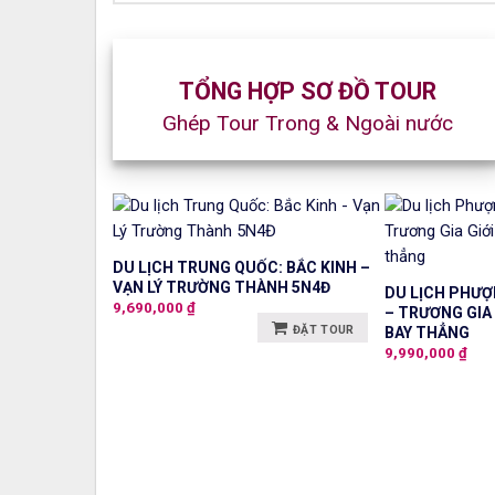
TỔNG HỢP SƠ ĐỒ TOUR
Ghép Tour Trong & Ngoài nước
DU LỊCH TRUNG QUỐC: BẮC KINH –
VẠN LÝ TRƯỜNG THÀNH 5N4Đ
DU LỊCH PHƯ
9,690,000
₫
– TRƯƠNG GIA 
ĐẶT TOUR
BAY THẲNG
9,990,000
₫