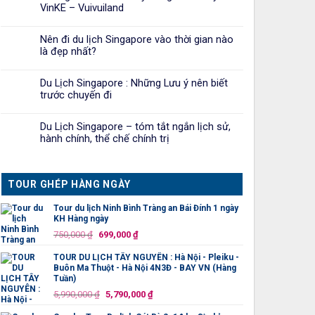
VinKE – Vuivuiland
Nên đi du lịch Singapore vào thời gian nào
là đẹp nhất?
Du Lịch Singapore : Những Lưu ý nên biết
trước chuyến đi
Du Lịch Singapore – tóm tắt ngắn lịch sử,
hành chính, thể chế chính trị
TOUR GHÉP HÀNG NGÀY
Tour du lịch Ninh Bình Tràng an Bái Đính 1 ngày
KH Hàng ngày
Giá
Giá
750,000
₫
699,000
₫
gốc
hiện
TOUR DU LỊCH TÂY NGUYÊN : Hà Nội - Pleiku -
là:
tại
Buôn Ma Thuột - Hà Nội 4N3Đ - BAY VN (Hàng
750,000 ₫.
là:
Tuần)
699,000 ₫.
Giá
Giá
5,990,000
₫
5,790,000
₫
gốc
hiện