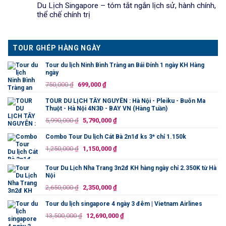
Du Lịch Singapore – tóm tắt ngắn lịch sử, hành chính,
thể chế chính trị
TOUR GHÉP HÀNG NGÀY
Tour du lịch Ninh Bình Tràng an Bái Đính 1 ngày KH Hàng
ngày
Giá
Giá
750,000
₫
699,000
₫
gốc
hiện
TOUR DU LỊCH TÂY NGUYÊN : Hà Nội - Pleiku - Buôn Ma
là:
tại
Thuột - Hà Nội 4N3Đ - BAY VN (Hàng Tuần)
750,000 ₫.
là:
Giá
Giá
5,990,000
₫
5,790,000
₫
699,000 ₫.
gốc
hiện
Combo Tour Du lịch Cát Bà 2n1đ ks 3* chỉ 1.150k
là:
tại
Giá
Giá
1,250,000
₫
1,150,000
₫
5,990,000 ₫.
là:
gốc
hiện
5,790,000 ₫.
là:
tại
Tour Du Lịch Nha Trang 3n2đ KH hàng ngày chỉ 2.350K từ Hà
Nội
1,250,000 ₫.
là:
Giá
Giá
2,650,000
₫
2,350,000
₫
1,150,000 ₫.
gốc
hiện
Tour du lịch singapore 4 ngày 3 đêm | Vietnam Airlines
là:
tại
Giá
Giá
13,500,000
₫
12,690,000
₫
2,650,000 ₫.
là:
gốc
hiện