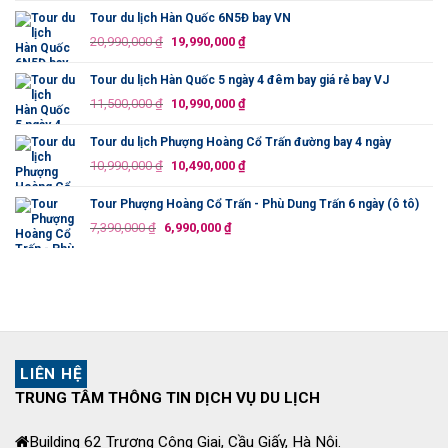
2,350,000 ₫.
là:
tại
Tour du lịch Hàn Quốc 6N5Đ bay VN
13,500,000 ₫.
là:
Giá
Giá
20,990,000
₫
19,990,000
₫
12,690,000 ₫.
gốc
hiện
là:
tại
Tour du lịch Hàn Quốc 5 ngày 4 đêm bay giá rẻ bay VJ
20,990,000 ₫.
là:
Giá
Giá
11,500,000
₫
10,990,000
₫
19,990,000 ₫.
gốc
hiện
là:
tại
Tour du lịch Phượng Hoàng Cổ Trấn đường bay 4 ngày
11,500,000 ₫.
là:
Giá
Giá
10,990,000
₫
10,490,000
₫
10,990,000 ₫.
gốc
hiện
là:
tại
Tour Phượng Hoàng Cổ Trấn - Phù Dung Trấn 6 ngày (ô tô)
10,990,000 ₫.
là:
Giá
Giá
7,390,000
₫
6,990,000
₫
10,490,000 ₫.
gốc
hiện
là:
tại
7,390,000 ₫.
là:
6,990,000 ₫.
LIÊN HỆ
TRUNG TÂM THÔNG TIN DỊCH VỤ DU LỊCH
Building 62 Trương Công Giai, Cầu Giấy, Hà Nội.