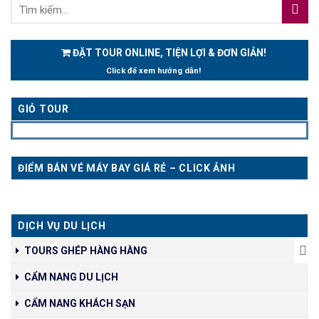
ĐẶT TOUR ONLINE, TIỆN LỢI & ĐƠN GIẢN!
Click để xem hướng dẫn!
GIỎ TOUR
ĐIỂM BÁN VÉ MÁY BAY GIÁ RẺ – CLICK ẢNH
DỊCH VỤ DU LỊCH
TOURS GHÉP HÀNG HÀNG
CẨM NANG DU LỊCH
CẨM NANG KHÁCH SẠN