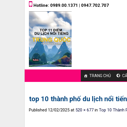
Skip
Hotline: 0989.00.1371 | 0947.702.707
to
content
TRANG CHỦ
CẨ
top 10 thành phố du lịch nổi tiế
Published
12/02/2025
at
520 × 677
in
Top 10 Thành P