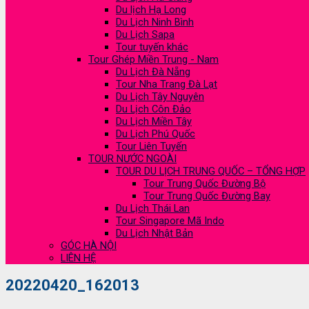
Du lịch Hạ Long
Du Lịch Ninh Bình
Du Lịch Sapa
Tour tuyến khác
Tour Ghép Miền Trung - Nam
Du Lịch Đà Nẵng
Tour Nha Trang Đà Lạt
Du Lịch Tây Nguyên
Du Lịch Côn Đảo
Du Lịch Miền Tây
Du Lịch Phú Quốc
Tour Liên Tuyến
TOUR NƯỚC NGOÀI
TOUR DU LỊCH TRUNG QUỐC – TỔNG HỢP
Tour Trung Quốc Đường Bộ
Tour Trung Quốc Đường Bay
Du Lịch Thái Lan
Tour Singapore Mã Indo
Du Lịch Nhật Bản
GÓC HÀ NỘI
LIÊN HỆ
20220420_162013