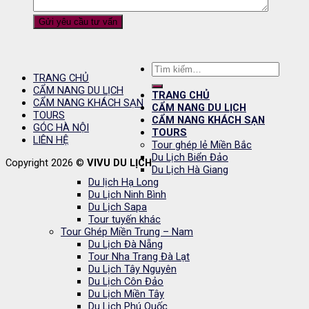
Tìm
TRANG CHỦ
kiếm:
CẨM NANG DU LỊCH
TRANG CHỦ
CẨM NANG KHÁCH SẠN
CẨM NANG DU LỊCH
TOURS
CẨM NANG KHÁCH SẠN
GÓC HÀ NỘI
TOURS
LIÊN HỆ
Tour ghép lẻ Miền Bắc
Du Lịch Biển Đảo
Copyright 2026 ©
VIVU DU LỊCH
Du Lịch Hà Giang
Du lịch Hạ Long
Du Lịch Ninh Bình
Du Lịch Sapa
Tour tuyến khác
Tour Ghép Miền Trung – Nam
Du Lịch Đà Nẵng
Tour Nha Trang Đà Lạt
Du Lịch Tây Nguyên
Du Lịch Côn Đảo
Du Lịch Miền Tây
Du Lịch Phú Quốc