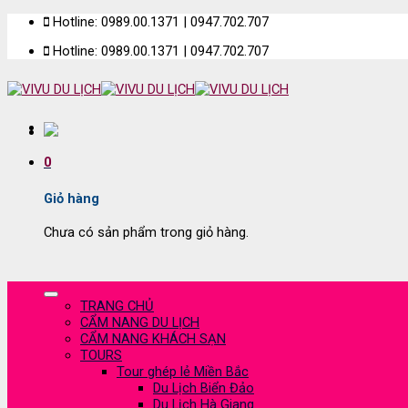
Skip
Hotline: 0989.00.1371 | 0947.702.707
to
Hotline: 0989.00.1371 | 0947.702.707
content
0
Giỏ hàng
Chưa có sản phẩm trong giỏ hàng.
TRANG CHỦ
CẨM NANG DU LỊCH
CẨM NANG KHÁCH SẠN
TOURS
Tour ghép lẻ Miền Bắc
Du Lịch Biển Đảo
Du Lịch Hà Giang