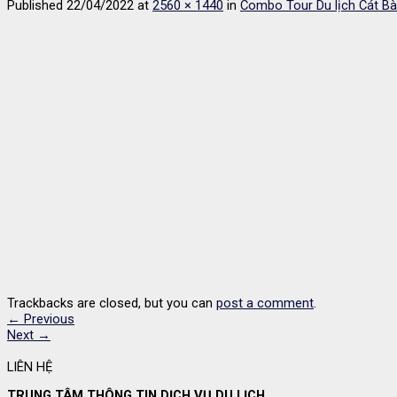
Published
22/04/2022
at
2560 × 1440
in
Combo Tour Du lịch Cát Bà
Trackbacks are closed, but you can
post a comment
.
←
Previous
Next
→
LIÊN HỆ
TRUNG TÂM THÔNG TIN DỊCH VỤ DU LỊCH