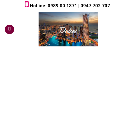
Skip
Hotline: 0989.00.1371 | 0947.702.707
to
content
0