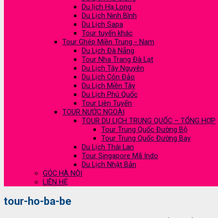
Du lịch Hạ Long
Du Lịch Ninh Bình
Du Lịch Sapa
Tour tuyến khác
Tour Ghép Miền Trung - Nam
Du Lịch Đà Nẵng
Tour Nha Trang Đà Lạt
Du Lịch Tây Nguyên
Du Lịch Côn Đảo
Du Lịch Miền Tây
Du Lịch Phú Quốc
Tour Liên Tuyến
TOUR NƯỚC NGOÀI
TOUR DU LỊCH TRUNG QUỐC – TỔNG HỢP
Tour Trung Quốc Đường Bộ
Tour Trung Quốc Đường Bay
Du Lịch Thái Lan
Tour Singapore Mã Indo
Du Lịch Nhật Bản
GÓC HÀ NỘI
LIÊN HỆ
tour-ho-ba-be