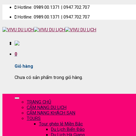
Skip
Hotline: 0989.00.1371 | 0947.702.707
to
Hotline: 0989.00.1371 | 0947.702.707
content
0
Giỏ hàng
Chưa có sản phẩm trong giỏ hàng.
TRANG CHỦ
CẨM NANG DU LỊCH
CẨM NANG KHÁCH SẠN
TOURS
Tour ghép lẻ Miền Bắc
Du Lịch Biển Đảo
Du Lịch Hà Giang