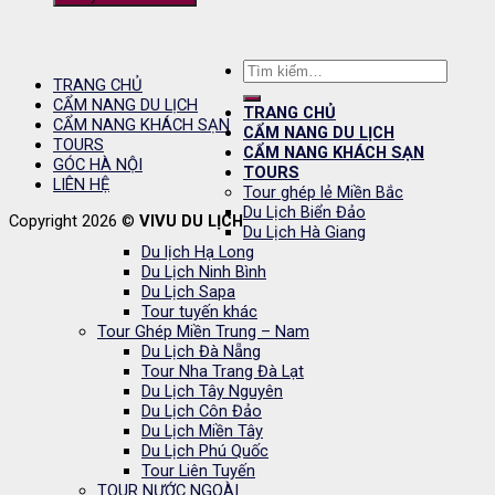
Tìm
TRANG CHỦ
kiếm:
CẨM NANG DU LỊCH
TRANG CHỦ
CẨM NANG KHÁCH SẠN
CẨM NANG DU LỊCH
TOURS
CẨM NANG KHÁCH SẠN
GÓC HÀ NỘI
TOURS
LIÊN HỆ
Tour ghép lẻ Miền Bắc
Du Lịch Biển Đảo
Copyright 2026 ©
VIVU DU LỊCH
Du Lịch Hà Giang
Du lịch Hạ Long
Du Lịch Ninh Bình
Du Lịch Sapa
Tour tuyến khác
Tour Ghép Miền Trung – Nam
Du Lịch Đà Nẵng
Tour Nha Trang Đà Lạt
Du Lịch Tây Nguyên
Du Lịch Côn Đảo
Du Lịch Miền Tây
Du Lịch Phú Quốc
Tour Liên Tuyến
TOUR NƯỚC NGOÀI