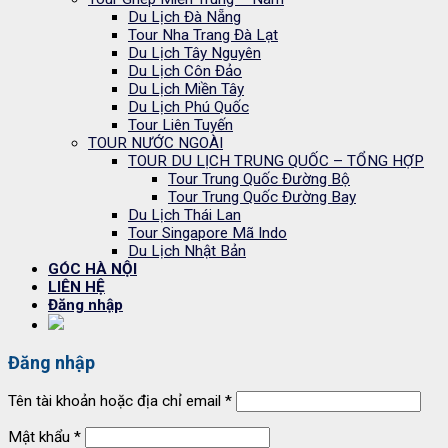
Du Lịch Đà Nẵng
Tour Nha Trang Đà Lạt
Du Lịch Tây Nguyên
Du Lịch Côn Đảo
Du Lịch Miền Tây
Du Lịch Phú Quốc
Tour Liên Tuyến
TOUR NƯỚC NGOÀI
TOUR DU LỊCH TRUNG QUỐC – TỔNG HỢP
Tour Trung Quốc Đường Bộ
Tour Trung Quốc Đường Bay
Du Lịch Thái Lan
Tour Singapore Mã Indo
Du Lịch Nhật Bản
GÓC HÀ NỘI
LIÊN HỆ
Đăng nhập
Đăng nhập
Tên tài khoản hoặc địa chỉ email
*
Mật khẩu
*