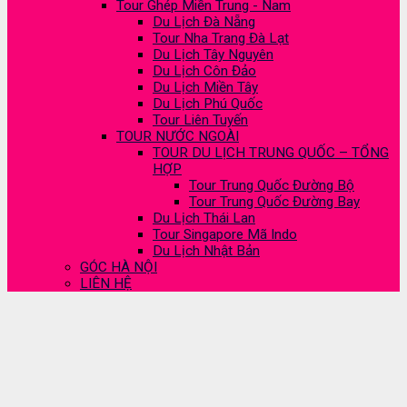
Tour Ghép Miền Trung - Nam
Du Lịch Đà Nẵng
Tour Nha Trang Đà Lạt
Du Lịch Tây Nguyên
Du Lịch Côn Đảo
Du Lịch Miền Tây
Du Lịch Phú Quốc
Tour Liên Tuyến
TOUR NƯỚC NGOÀI
TOUR DU LỊCH TRUNG QUỐC – TỔNG
HỢP
Tour Trung Quốc Đường Bộ
Tour Trung Quốc Đường Bay
Du Lịch Thái Lan
Tour Singapore Mã Indo
Du Lịch Nhật Bản
GÓC HÀ NỘI
LIÊN HỆ