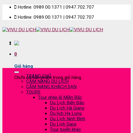
Skip
Hotline: 0989.00.1371 | 0947.702.707
to
Hotline: 0989.00.1371 | 0947.702.707
content
0
Giỏ hàng
TRANG CHỦ
Chưa có sản phẩm trong giỏ hàng.
CẨM NANG DU LỊCH
CẨM NANG KHÁCH SẠN
TOURS
Tour ghép lẻ Miền Bắc
Du Lịch Biển Đảo
Du Lịch Hà Giang
Du lịch Hạ Long
Du Lịch Ninh Bình
Du Lịch Sapa
Tour tuyến khác