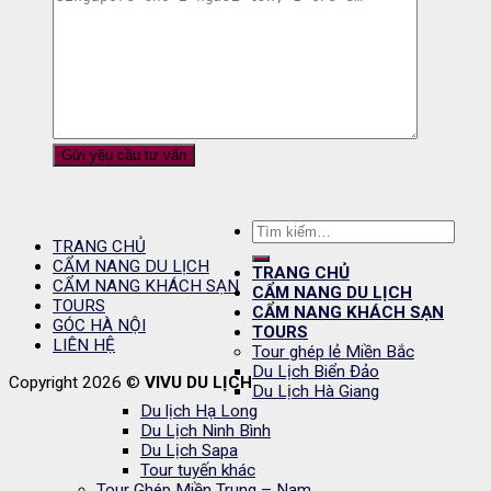
Tìm
TRANG CHỦ
kiếm:
CẨM NANG DU LỊCH
TRANG CHỦ
CẨM NANG KHÁCH SẠN
CẨM NANG DU LỊCH
TOURS
CẨM NANG KHÁCH SẠN
GÓC HÀ NỘI
TOURS
LIÊN HỆ
Tour ghép lẻ Miền Bắc
Du Lịch Biển Đảo
Copyright 2026 ©
VIVU DU LỊCH
Du Lịch Hà Giang
Du lịch Hạ Long
Du Lịch Ninh Bình
Du Lịch Sapa
Tour tuyến khác
Tour Ghép Miền Trung – Nam