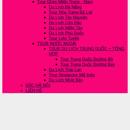
Tour Ghép Miền Trung - Nam
Du Lịch Đà Nẵng
Tour Nha Trang Đà Lạt
Du Lịch Tây Nguyên
Du Lịch Côn Đảo
Du Lịch Miền Tây
Du Lịch Phú Quốc
Tour Liên Tuyến
TOUR NƯỚC NGOÀI
TOUR DU LỊCH TRUNG QUỐC – TỔNG
HỢP
Tour Trung Quốc Đường Bộ
Tour Trung Quốc Đường Bay
Du Lịch Thái Lan
Tour Singapore Mã Indo
Du Lịch Nhật Bản
GÓC HÀ NỘI
LIÊN HỆ