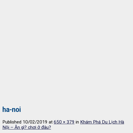
ha-noi
Published
10/02/2019
at
650 × 379
in
Khám Phá Du Lịch Hà
Nội – Ăn gì? chơi ở đâu?