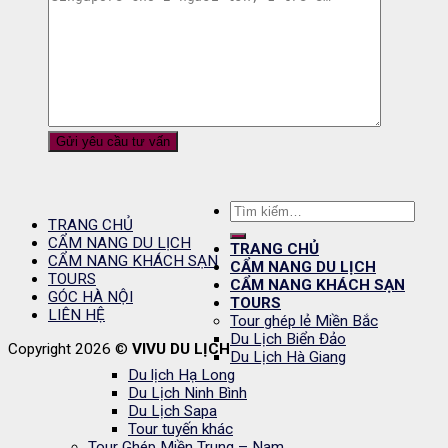
Tìm
TRANG CHỦ
kiếm:
CẨM NANG DU LỊCH
TRANG CHỦ
CẨM NANG KHÁCH SẠN
CẨM NANG DU LỊCH
TOURS
CẨM NANG KHÁCH SẠN
GÓC HÀ NỘI
TOURS
LIÊN HỆ
Tour ghép lẻ Miền Bắc
Du Lịch Biển Đảo
Copyright 2026 ©
VIVU DU LỊCH
Du Lịch Hà Giang
Du lịch Hạ Long
Du Lịch Ninh Bình
Du Lịch Sapa
Tour tuyến khác
Tour Ghép Miền Trung – Nam