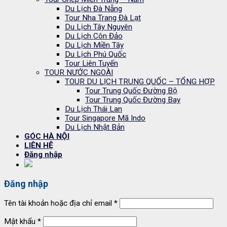
Du Lịch Đà Nẵng
Tour Nha Trang Đà Lạt
Du Lịch Tây Nguyên
Du Lịch Côn Đảo
Du Lịch Miền Tây
Du Lịch Phú Quốc
Tour Liên Tuyến
TOUR NƯỚC NGOÀI
TOUR DU LỊCH TRUNG QUỐC – TỔNG HỢP
Tour Trung Quốc Đường Bộ
Tour Trung Quốc Đường Bay
Du Lịch Thái Lan
Tour Singapore Mã Indo
Du Lịch Nhật Bản
GÓC HÀ NỘI
LIÊN HỆ
Đăng nhập
Đăng nhập
Tên tài khoản hoặc địa chỉ email
*
Mật khẩu
*