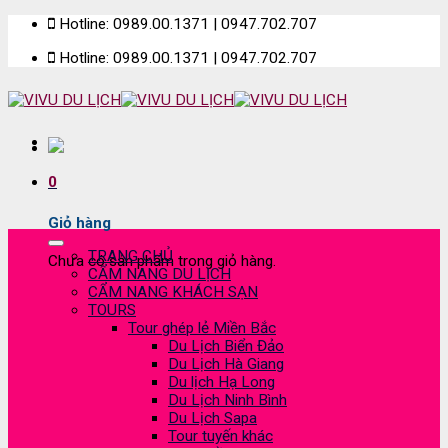
Skip
Hotline: 0989.00.1371 | 0947.702.707
to
Hotline: 0989.00.1371 | 0947.702.707
content
0
Giỏ hàng
TRANG CHỦ
Chưa có sản phẩm trong giỏ hàng.
CẨM NANG DU LỊCH
CẨM NANG KHÁCH SẠN
TOURS
Tour ghép lẻ Miền Bắc
Du Lịch Biển Đảo
Du Lịch Hà Giang
Du lịch Hạ Long
Du Lịch Ninh Bình
Du Lịch Sapa
Tour tuyến khác