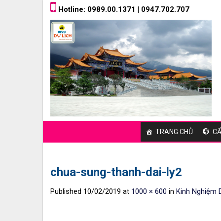
Skip
Hotline: 0989.00.1371 | 0947.702.707
to
content
TRANG CHỦ
CẨ
chua-sung-thanh-dai-ly2
Published
10/02/2019
at
1000 × 600
in
Kinh Nghiệm D