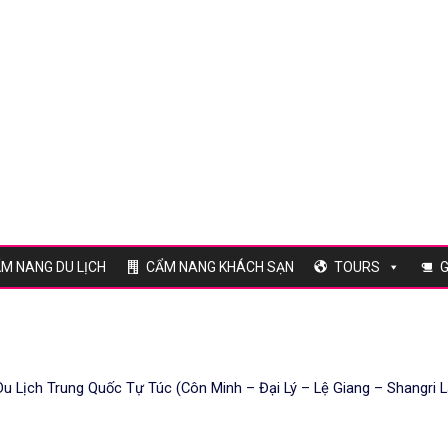
M NANG DU LỊCH
CẨM NANG KHÁCH SẠN
TOURS
G
u Lịch Trung Quốc Tự Túc (Côn Minh – Đại Lý – Lệ Giang – Shangri L