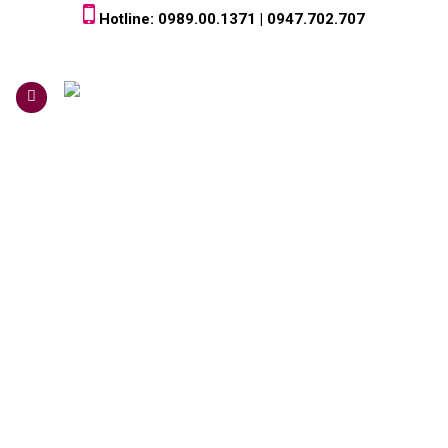
Skip
Hotline: 0989.00.1371 | 0947.702.707
to
content
0