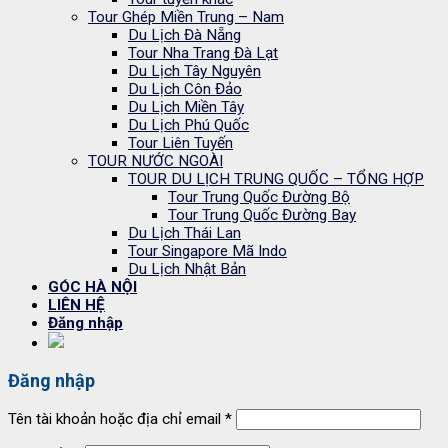
Tour Ghép Miền Trung – Nam
Du Lịch Đà Nẵng
Tour Nha Trang Đà Lạt
Du Lịch Tây Nguyên
Du Lịch Côn Đảo
Du Lịch Miền Tây
Du Lịch Phú Quốc
Tour Liên Tuyến
TOUR NƯỚC NGOÀI
TOUR DU LỊCH TRUNG QUỐC – TỔNG HỢP
Tour Trung Quốc Đường Bộ
Tour Trung Quốc Đường Bay
Du Lịch Thái Lan
Tour Singapore Mã Indo
Du Lịch Nhật Bản
GÓC HÀ NỘI
LIÊN HỆ
Đăng nhập
Đăng nhập
Tên tài khoản hoặc địa chỉ email
*