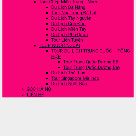
Tour Ghép Miền Trung - Nam
Du Lịch Đà Nẵng
Tour Nha Trang Đà Lạt
Du Lịch Tây Nguyên
Du Lịch Côn Đảo
Du Lịch Miền Tây
Du Lịch Phú Quốc
Tour Liên Tuyến
TOUR NƯỚC NGOÀI
TOUR DU LỊCH TRUNG QUỐC – TỔNG
HỢP
Tour Trung Quốc Đường Bộ
Tour Trung Quốc Đường Bay
Du Lịch Thái Lan
Tour Singapore Mã Indo
Du Lịch Nhật Bản
GÓC HÀ NỘI
LIÊN HỆ