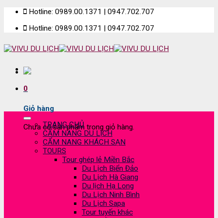
Skip
Hotline: 0989.00.1371 | 0947.702.707
to
Hotline: 0989.00.1371 | 0947.702.707
content
0
Giỏ hàng
TRANG CHỦ
Chưa có sản phẩm trong giỏ hàng.
CẨM NANG DU LỊCH
CẨM NANG KHÁCH SẠN
TOURS
Tour ghép lẻ Miền Bắc
Du Lịch Biển Đảo
Du Lịch Hà Giang
Du lịch Hạ Long
Du Lịch Ninh Bình
Du Lịch Sapa
Tour tuyến khác