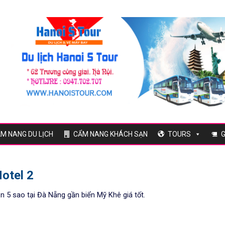
M NANG DU LỊCH
CẨM NANG KHÁCH SẠN
TOURS
G
otel 2
n 5 sao tại Đà Nẵng gần biển Mỹ Khê giá tốt.