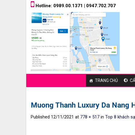
Skip
Hotline: 0989.00.1371 | 0947.702.707
to
content
TRANG CHỦ
CẨ
Muong Thanh Luxury Da Nang H
Published
12/11/2021
at
778 × 517
in
Top 8 khách sạ