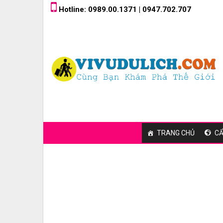
Skip
Hotline: 0989.00.1371 | 0947.702.707
to
content
TRANG CHỦ
CẨ