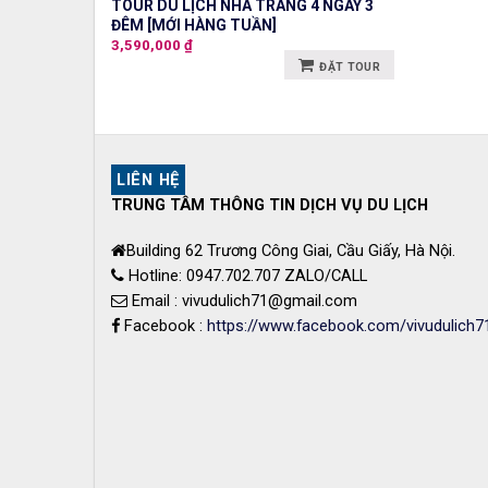
TOUR DU LỊCH NHA TRANG 4 NGÀY 3
ĐÊM [MỚI HÀNG TUẦN]
3,590,000
₫
ĐẶT TOUR
LIÊN HỆ
TRUNG TÂM THÔNG TIN DỊCH VỤ DU LỊCH
Building 62 Trương Công Giai, Cầu Giấy, Hà Nội.
Hotline: 0947.702.707 ZALO/CALL
Email : vivudulich71@gmail.com
Facebook :
https://www.facebook.com/vivudulich7