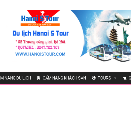
M NANG DU LỊCH
CẨM NANG KHÁCH SẠN
TOURS
G