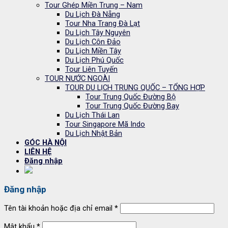
Tour Ghép Miền Trung – Nam
Du Lịch Đà Nẵng
Tour Nha Trang Đà Lạt
Du Lịch Tây Nguyên
Du Lịch Côn Đảo
Du Lịch Miền Tây
Du Lịch Phú Quốc
Tour Liên Tuyến
TOUR NƯỚC NGOÀI
TOUR DU LỊCH TRUNG QUỐC – TỔNG HỢP
Tour Trung Quốc Đường Bộ
Tour Trung Quốc Đường Bay
Du Lịch Thái Lan
Tour Singapore Mã Indo
Du Lịch Nhật Bản
GÓC HÀ NỘI
LIÊN HỆ
Đăng nhập
Đăng nhập
Tên tài khoản hoặc địa chỉ email
*
Mật khẩu
*