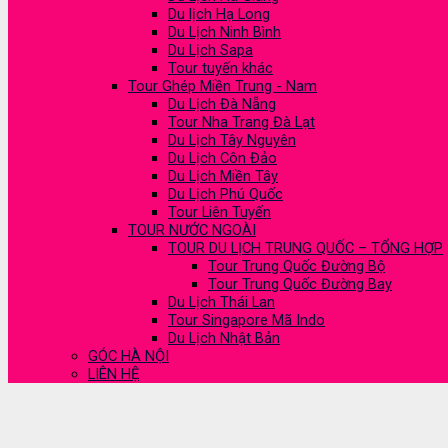
Du lịch Hạ Long
Du Lịch Ninh Bình
Du Lịch Sapa
Tour tuyến khác
Tour Ghép Miền Trung - Nam
Du Lịch Đà Nẵng
Tour Nha Trang Đà Lạt
Du Lịch Tây Nguyên
Du Lịch Côn Đảo
Du Lịch Miền Tây
Du Lịch Phú Quốc
Tour Liên Tuyến
TOUR NƯỚC NGOÀI
TOUR DU LỊCH TRUNG QUỐC – TỔNG HỢP
Tour Trung Quốc Đường Bộ
Tour Trung Quốc Đường Bay
Du Lịch Thái Lan
Tour Singapore Mã Indo
Du Lịch Nhật Bản
GÓC HÀ NỘI
LIÊN HỆ