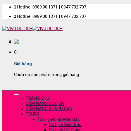
Skip
Hotline: 0989.00.1371 | 0947.702.707
to
Hotline: 0989.00.1371 | 0947.702.707
content
0
Giỏ hàng
Chưa có sản phẩm trong giỏ hàng.
TRANG CHỦ
CẨM NANG DU LỊCH
CẨM NANG KHÁCH SẠN
TOURS
Tour ghép lẻ Miền Bắc
Du Lịch Biển Đảo
Du Lịch Hà Giang