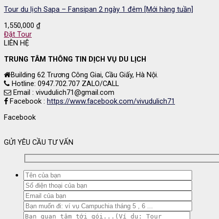
Tour du lịch Sapa – Fansipan 2 ngày 1 đêm [Mới hàng tuần]
1,550,000
₫
Đặt Tour
LIÊN HỆ
TRUNG TÂM THÔNG TIN DỊCH VỤ DU LỊCH
Building 62 Trương Công Giai, Cầu Giấy, Hà Nội.
Hotline: 0947.702.707 ZALO/CALL
Email : vivudulich71@gmail.com
Facebook :
https://www.facebook.com/vivudulich71
Facebook
GỬI YÊU CẦU TƯ VẤN