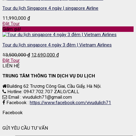
Tour du lịch Singapore 4 ngày | singapore Airline
11,990,000
₫
Đặt Tour
Giảm giá!
Tour du lịch singapore 4 ngày 3 đêm | Vietnam Airlines
Giá
Giá
13,500,000
₫
12,690,000
₫
gốc
hiện
Đặt Tour
là:
tại
LIÊN HỆ
13,500,000 ₫.
là:
TRUNG TÂM THÔNG TIN DỊCH VỤ DU LỊCH
12,690,000 ₫.
Building 62 Trương Công Giai, Cầu Giấy, Hà Nội.
Hotline: 0947.702.707 ZALO/CALL
Email : vivudulich71@gmail.com
Facebook :
https://www.facebook.com/vivudulich71
Facebook
GỬI YÊU CẦU TƯ VẤN