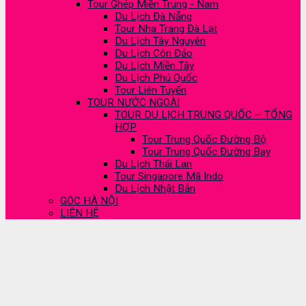
Tour Ghép Miền Trung - Nam
Du Lịch Đà Nẵng
Tour Nha Trang Đà Lạt
Du Lịch Tây Nguyên
Du Lịch Côn Đảo
Du Lịch Miền Tây
Du Lịch Phú Quốc
Tour Liên Tuyến
TOUR NƯỚC NGOÀI
TOUR DU LỊCH TRUNG QUỐC – TỔNG
HỢP
Tour Trung Quốc Đường Bộ
Tour Trung Quốc Đường Bay
Du Lịch Thái Lan
Tour Singapore Mã Indo
Du Lịch Nhật Bản
GÓC HÀ NỘI
LIÊN HỆ