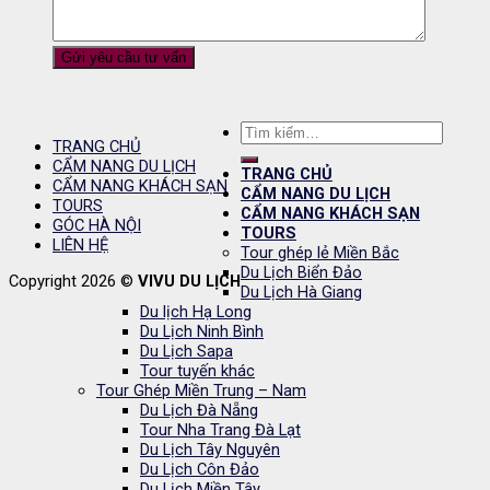
Tìm
TRANG CHỦ
kiếm:
CẨM NANG DU LỊCH
TRANG CHỦ
CẨM NANG KHÁCH SẠN
CẨM NANG DU LỊCH
TOURS
CẨM NANG KHÁCH SẠN
GÓC HÀ NỘI
TOURS
LIÊN HỆ
Tour ghép lẻ Miền Bắc
Du Lịch Biển Đảo
Copyright 2026 ©
VIVU DU LỊCH
Du Lịch Hà Giang
Du lịch Hạ Long
Du Lịch Ninh Bình
Du Lịch Sapa
Tour tuyến khác
Tour Ghép Miền Trung – Nam
Du Lịch Đà Nẵng
Tour Nha Trang Đà Lạt
Du Lịch Tây Nguyên
Du Lịch Côn Đảo
Du Lịch Miền Tây