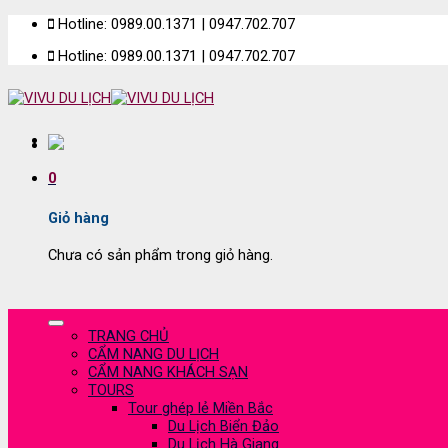
Skip
Hotline: 0989.00.1371 | 0947.702.707
to
Hotline: 0989.00.1371 | 0947.702.707
content
0
Giỏ hàng
Chưa có sản phẩm trong giỏ hàng.
TRANG CHỦ
CẨM NANG DU LỊCH
CẨM NANG KHÁCH SẠN
TOURS
Tour ghép lẻ Miền Bắc
Du Lịch Biển Đảo
Du Lịch Hà Giang