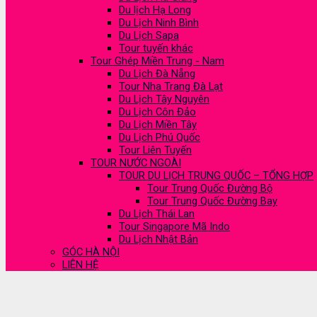
Du lịch Hạ Long
Du Lịch Ninh Bình
Du Lịch Sapa
Tour tuyến khác
Tour Ghép Miền Trung - Nam
Du Lịch Đà Nẵng
Tour Nha Trang Đà Lạt
Du Lịch Tây Nguyên
Du Lịch Côn Đảo
Du Lịch Miền Tây
Du Lịch Phú Quốc
Tour Liên Tuyến
TOUR NƯỚC NGOÀI
TOUR DU LỊCH TRUNG QUỐC – TỔNG HỢP
Tour Trung Quốc Đường Bộ
Tour Trung Quốc Đường Bay
Du Lịch Thái Lan
Tour Singapore Mã Indo
Du Lịch Nhật Bản
GÓC HÀ NỘI
LIÊN HỆ