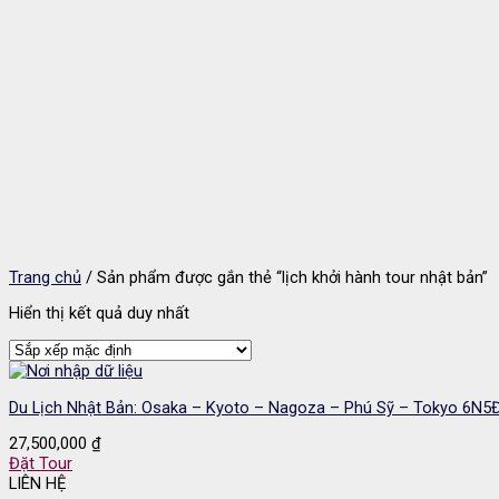
Trang chủ
/
Sản phẩm được gắn thẻ “lịch khởi hành tour nhật bản”
Hiển thị kết quả duy nhất
Du Lịch Nhật Bản: Osaka – Kyoto – Nagoza – Phú Sỹ – Tokyo 6N5
27,500,000
₫
Đặt Tour
LIÊN HỆ