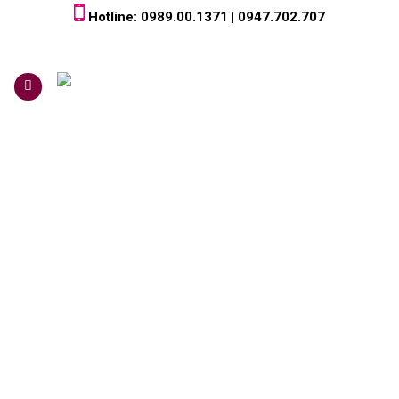
Skip
Hotline: 0989.00.1371 | 0947.702.707
to
content
0