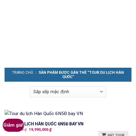
TRANG CHỦ
/
SẢN PHẨM ĐƯỢC GẮN THẺ “TOUR DU LỊCH HÀN
QUỐC”
TOUR DU LỊCH HÀN QUỐC 6N5Đ BAY VN
Giảm giá!
Giá
Giá
20,990,000
₫
19,990,000
₫
gốc
hiện
ĐẶT TOUR