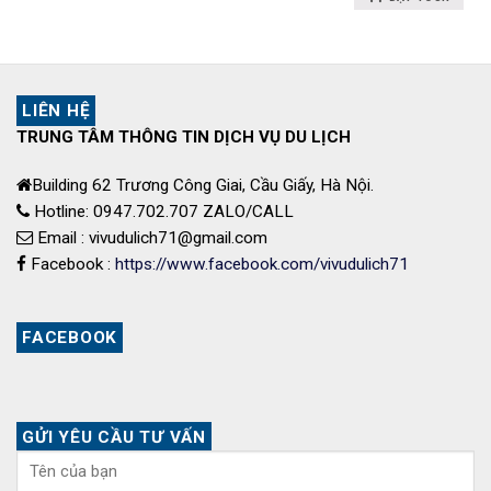
là:
tại
20,990,000 ₫.
là:
19,990,000 ₫.
LIÊN HỆ
TRUNG TÂM THÔNG TIN DỊCH VỤ DU LỊCH
Building 62 Trương Công Giai, Cầu Giấy, Hà Nội.
Hotline: 0947.702.707 ZALO/CALL
Email : vivudulich71@gmail.com
Facebook :
https://www.facebook.com/vivudulich71
FACEBOOK
GỬI YÊU CẦU TƯ VẤN