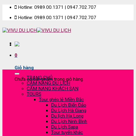
Skip
Hotline: 0989.00.1371 | 0947.702.707
to
Hotline: 0989.00.1371 | 0947.702.707
content
0
Giỏ hàng
TRANG CHỦ
Chưa có sản phẩm trong giỏ hàng.
CẨM NANG DU LỊCH
CẨM NANG KHÁCH SẠN
TOURS
Tour ghép lẻ Miền Bắc
Du Lịch Biển Đảo
Du Lịch Hà Giang
Du lịch Hạ Long
Du Lịch Ninh Bình
Du Lịch Sapa
Tour tuyến khác