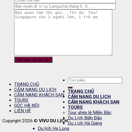
Tìm
TRANG CHỦ
kiếm:
CẨM NANG DU LỊCH
TRANG CHỦ
CẨM NANG KHÁCH SẠN
CẨM NANG DU LỊCH
TOURS
CẨM NANG KHÁCH SẠN
GÓC HÀ NỘI
TOURS
LIÊN HỆ
Tour ghép lẻ Miền Bắc
Du Lịch Biển Đảo
Copyright 2026 ©
VIVU DU LỊCH
Du Lịch Hà Giang
Du lịch Hạ Long