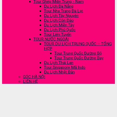
Tour Ghép Miền Trung - Nam
Du Lịch Đà Nẵng
Tour Nha Trang Đà Lạt
Du Lịch Tây Nguyên
Du Lịch Côn Đảo
Du Lịch Miền Tây
Du Lịch Phú Quốc
Tour Liên Tuyến
TOUR NƯỚC NGOÀI
TOUR DU LỊCH TRUNG QUỐC – TỔNG
HỢP
Tour Trung Quốc Đường Bộ
Tour Trung Quốc Đường Bay
Du Lịch Thái Lan
Tour Singapore Mã Indo
Du Lịch Nhật Bản
GÓC HÀ NỘI
LIÊN HỆ