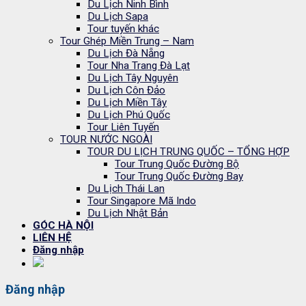
Du Lịch Ninh Bình
Du Lịch Sapa
Tour tuyến khác
Tour Ghép Miền Trung – Nam
Du Lịch Đà Nẵng
Tour Nha Trang Đà Lạt
Du Lịch Tây Nguyên
Du Lịch Côn Đảo
Du Lịch Miền Tây
Du Lịch Phú Quốc
Tour Liên Tuyến
TOUR NƯỚC NGOÀI
TOUR DU LỊCH TRUNG QUỐC – TỔNG HỢP
Tour Trung Quốc Đường Bộ
Tour Trung Quốc Đường Bay
Du Lịch Thái Lan
Tour Singapore Mã Indo
Du Lịch Nhật Bản
GÓC HÀ NỘI
LIÊN HỆ
Đăng nhập
Đăng nhập