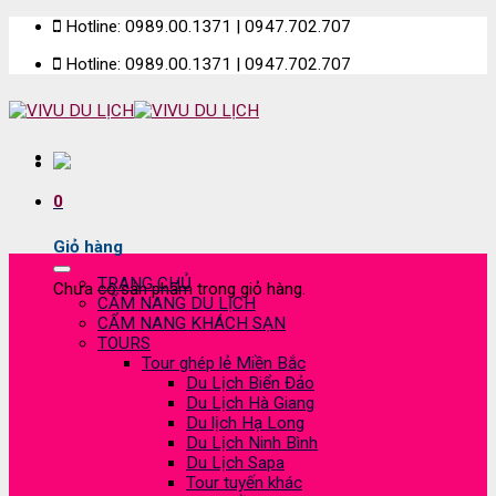
Skip
Hotline: 0989.00.1371 | 0947.702.707
to
Hotline: 0989.00.1371 | 0947.702.707
content
0
Giỏ hàng
TRANG CHỦ
Chưa có sản phẩm trong giỏ hàng.
CẨM NANG DU LỊCH
CẨM NANG KHÁCH SẠN
TOURS
Tour ghép lẻ Miền Bắc
Du Lịch Biển Đảo
Du Lịch Hà Giang
Du lịch Hạ Long
Du Lịch Ninh Bình
Du Lịch Sapa
Tour tuyến khác