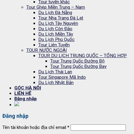
Tour tuyến khác
Tour Ghép Miền Trung – Nam
Du Lịch Đà Nẵng
Tour Nha Trang Đà Lạt
Du Lịch Tây Nguyên
Du Lịch Côn Đảo
Du Lịch Miền Tây
Du Lịch Phú Quốc
Tour Liên Tuyến
TOUR NƯỚC NGOÀI
TOUR DU LỊCH TRUNG QUỐC – TỔNG HỢP
Tour Trung Quốc Đường Bộ
Tour Trung Quốc Đường Bay
Du Lịch Thái Lan
Tour Singapore Mã Indo
Du Lịch Nhật Bản
GÓC HÀ NỘI
LIÊN HỆ
Đăng nhập
Đăng nhập
Tên tài khoản hoặc địa chỉ email
*