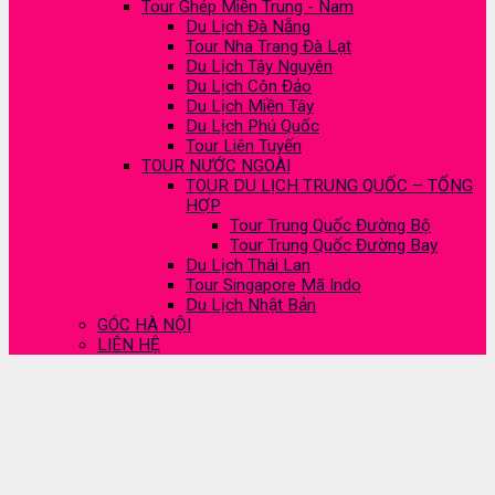
Tour Ghép Miền Trung - Nam
Du Lịch Đà Nẵng
Tour Nha Trang Đà Lạt
Du Lịch Tây Nguyên
Du Lịch Côn Đảo
Du Lịch Miền Tây
Du Lịch Phú Quốc
Tour Liên Tuyến
TOUR NƯỚC NGOÀI
TOUR DU LỊCH TRUNG QUỐC – TỔNG
HỢP
Tour Trung Quốc Đường Bộ
Tour Trung Quốc Đường Bay
Du Lịch Thái Lan
Tour Singapore Mã Indo
Du Lịch Nhật Bản
GÓC HÀ NỘI
LIÊN HỆ