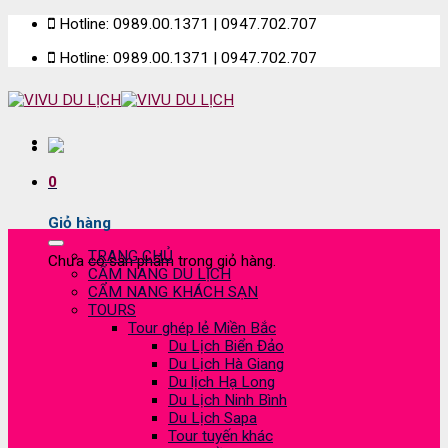
Skip
Hotline: 0989.00.1371 | 0947.702.707
to
Hotline: 0989.00.1371 | 0947.702.707
content
0
Giỏ hàng
TRANG CHỦ
Chưa có sản phẩm trong giỏ hàng.
CẨM NANG DU LỊCH
CẨM NANG KHÁCH SẠN
TOURS
Tour ghép lẻ Miền Bắc
Du Lịch Biển Đảo
Du Lịch Hà Giang
Du lịch Hạ Long
Du Lịch Ninh Bình
Du Lịch Sapa
Tour tuyến khác