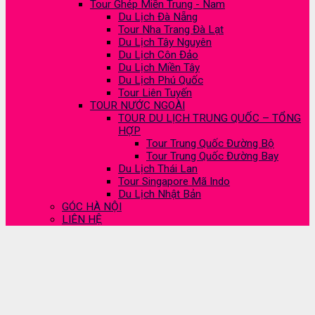
Tour Ghép Miền Trung - Nam
Du Lịch Đà Nẵng
Tour Nha Trang Đà Lạt
Du Lịch Tây Nguyên
Du Lịch Côn Đảo
Du Lịch Miền Tây
Du Lịch Phú Quốc
Tour Liên Tuyến
TOUR NƯỚC NGOÀI
TOUR DU LỊCH TRUNG QUỐC – TỔNG
HỢP
Tour Trung Quốc Đường Bộ
Tour Trung Quốc Đường Bay
Du Lịch Thái Lan
Tour Singapore Mã Indo
Du Lịch Nhật Bản
GÓC HÀ NỘI
LIÊN HỆ