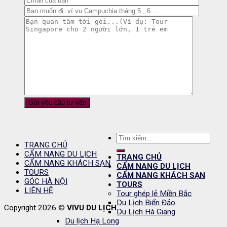
Tìm
TRANG CHỦ
kiếm:
CẨM NANG DU LỊCH
TRANG CHỦ
CẨM NANG KHÁCH SẠN
CẨM NANG DU LỊCH
TOURS
CẨM NANG KHÁCH SẠN
GÓC HÀ NỘI
TOURS
LIÊN HỆ
Tour ghép lẻ Miền Bắc
Du Lịch Biển Đảo
Copyright 2026 ©
VIVU DU LỊCH
Du Lịch Hà Giang
Du lịch Hạ Long