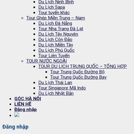
Du Lịch Ninh Bình
Du Lịch Sapa
Tour tuyến khác
Tour Ghép Miền Trung – Nam
Du Lịch Đà Nẵng
Tour Nha Trang Đà Lạt
Du Lịch Tây Nguyên
Du Lịch Côn Đảo
Du Lịch Miền Tây
Du Lịch Phú Quốc
Tour Liên Tuyến
TOUR NƯỚC NGOÀI
TOUR DU LỊCH TRUNG QUỐC – TỔNG HỢP
Tour Trung Quốc Đường Bộ
Tour Trung Quốc Đường Bay
Du Lịch Thái Lan
Tour Singapore Mã Indo
Du Lịch Nhật Bản
GÓC HÀ NỘI
LIÊN HỆ
Đăng nhập
Đăng nhập