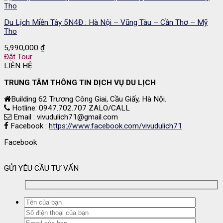
Du Lịch Miền Tây 5N4Đ : Hà Nội – Vũng Tàu – Cần Thơ – Mỹ
Tho
5,990,000
₫
Đặt Tour
LIÊN HỆ
TRUNG TÂM THÔNG TIN DỊCH VỤ DU LỊCH
Building 62 Trương Công Giai, Cầu Giấy, Hà Nội.
Hotline: 0947.702.707 ZALO/CALL
Email : vivudulich71@gmail.com
Facebook :
https://www.facebook.com/vivudulich71
Facebook
GỬI YÊU CẦU TƯ VẤN