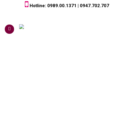
Skip
Hotline: 0989.00.1371 | 0947.702.707
to
content
0