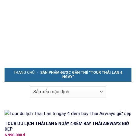
TRANG CHỦ
/
SẢN PHẨM ĐƯỢC GẮN THẺ “TOUR THÁI LAN 4
NGÀY”
TOUR DU LỊCH THÁI LAN 5 NGÀY 4 ĐÊM BAY THÁI AIRWAYS GIỜ
ĐẸP
6,990,000
₫