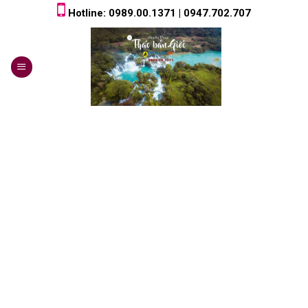
Skip
Hotline: 0989.00.1371 | 0947.702.707
to
content
0