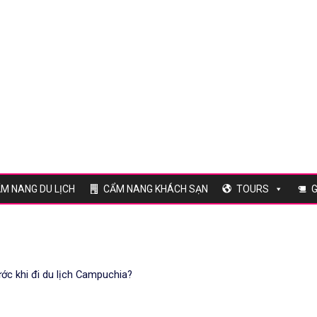
M NANG DU LỊCH
CẨM NANG KHÁCH SẠN
TOURS
G
ước khi đi du lịch Campuchia?