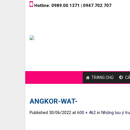
Skip
Hotline: 0989.00.1371 | 0947.702.707
to
content
TRANG CHỦ
CẨ
ANGKOR-WAT-
Published
30/06/2022
at
600 × 462
in
Những lưu ý tr