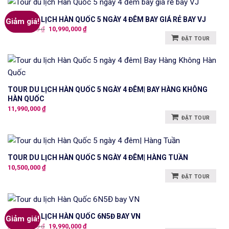
TOUR DU LỊCH HÀN QUỐC 5 NGÀY 4 ĐÊM BAY GIÁ RẺ BAY VJ
Giảm giá!
Giá
Giá
11,500,000
₫
10,990,000
₫
gốc
hiện
ĐẶT TOUR
là:
tại
11,500,000 ₫.
là:
10,990,000 ₫.
TOUR DU LỊCH HÀN QUỐC 5 NGÀY 4 ĐÊM| BAY HÀNG KHÔNG
HÀN QUỐC
11,990,000
₫
ĐẶT TOUR
TOUR DU LỊCH HÀN QUỐC 5 NGÀY 4 ĐÊM| HÀNG TUẦN
10,500,000
₫
ĐẶT TOUR
TOUR DU LỊCH HÀN QUỐC 6N5Đ BAY VN
Giảm giá!
Giá
Giá
20,990,000
₫
19,990,000
₫