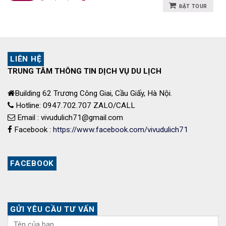
gốc
hiện
ĐẶT TOUR
là:
tại
20,990,000 ₫.
là:
19,990,000 ₫.
LIÊN HỆ
TRUNG TÂM THÔNG TIN DỊCH VỤ DU LỊCH
Building 62 Trương Công Giai, Cầu Giấy, Hà Nội.
Hotline: 0947.702.707 ZALO/CALL
Email : vivudulich71@gmail.com
Facebook :
https://www.facebook.com/vivudulich71
FACEBOOK
GỬI YÊU CẦU TƯ VẤN