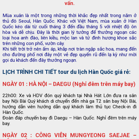
vấn.
Mùa xuân là một trong những thời khắc đẹp nhất trong năm ở
thủ đô Seoul, Hàn Quốc. Khác với Việt Nam, mùa xuân ở Hàn
Quốc kéo dài từ cuối tháng 3 đến đầu tháng 5 với nhiệt độ ôn
hòa và dễ chịu. Đây là thời gian lý tưởng để thưởng ngoạn các
loại hoa anh đào, liên kiều, mộc lan và tử đinh hương khoe sắc
trên những con phố, vườn cây.
Khi tiết trời trở nên ấm áp, khắp nơi tràn ngập sắc hoa, mang đến
cho đường phố nơi đây một vẻ đẹp quyến rũ đến lạ kỳ như mời
gọi du khách đến đây thưởng ngoạn.
LỊCH TRÌNH CHI TIẾT tour du lịch Hàn Quốc giá rẻ:
NGÀY 01 : HÀ NỘI – DAEGU (Nghỉ đêm trên máy bay)
22h00: Xe và HDV đón quý khách tại Nhà Hát Lớn đưa ra sân
bay Nội Bài Quý khách di chuyển đến nhà ga T2 sân bay Nội Bài,
hướng dẫn viên hướng dẫn quý khách làm thủ tục Check-in đi
Hàn Quốc.
Đoàn đáp chuyến bay đi Daegu – Hàn Quốc. Nghỉ đêm trên máy
bay.
NGÀY 02 : CÔNG VIÊN MUNGYEONG SAEJAE –