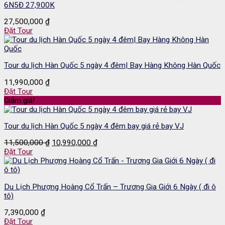
6N5Đ 27,900K
27,500,000
₫
Đặt Tour
Tour du lịch Hàn Quốc 5 ngày 4 đêm| Bay Hàng Không Hàn Quốc
11,990,000
₫
Đặt Tour
Giảm giá!
Tour du lịch Hàn Quốc 5 ngày 4 đêm bay giá rẻ bay VJ
Giá
Giá
11,500,000
₫
10,990,000
₫
gốc
hiện
Đặt Tour
là:
tại
11,500,000 ₫.
là:
10,990,000 ₫.
Du Lịch Phượng Hoàng Cổ Trấn – Trương Gia Giới 6 Ngày ( đi ô
tô)
7,390,000
₫
Đặt Tour