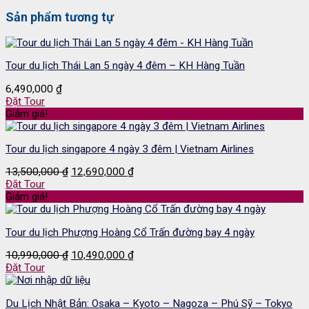
Sản phẩm tương tự
Tour du lịch Thái Lan 5 ngày 4 đêm – KH Hàng Tuần
6,490,000
₫
Đặt Tour
Giảm giá!
Tour du lịch singapore 4 ngày 3 đêm | Vietnam Airlines
Giá
Giá
13,500,000
₫
12,690,000
₫
gốc
hiện
Đặt Tour
là:
tại
Giảm giá!
13,500,000 ₫.
là:
12,690,000 ₫.
Tour du lịch Phượng Hoàng Cổ Trấn đường bay 4 ngày
Giá
Giá
10,990,000
₫
10,490,000
₫
gốc
hiện
Đặt Tour
là:
tại
10,990,000 ₫.
là:
Du Lịch Nhật Bản: Osaka – Kyoto – Nagoza – Phú Sỹ – Tokyo
10,490,000 ₫.