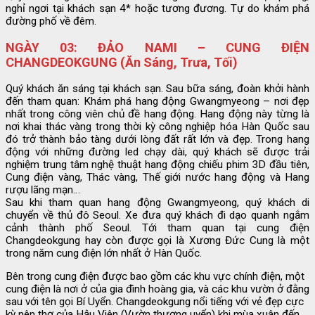
nghỉ ngơi tại khách sạn 4* hoặc tương đương. Tự do khám phá
đường phố về đêm.
NGÀY 03: ĐẢO NAMI – CUNG ĐIỆN
CHANGDEOKGUNG (Ăn Sáng, Trưa, Tối)
Quý khách ăn sáng tại khách sạn. Sau bữa sáng, đoàn khởi hành
đến tham quan: Khám phá hang động Gwangmyeong – nơi đẹp
nhất trong công viên chủ đề hang động. Hang động này từng là
nơi khai thác vàng trong thời kỳ công nghiệp hóa Hàn Quốc sau
đó trở thành bảo tàng dưới lòng đất rất lớn và đẹp. Trong hang
động với những đường led chạy dài, quý khách sẽ được trải
nghiệm trung tâm nghệ thuật hang động chiếu phim 3D đầu tiên,
Cung điện vàng, Thác vàng, Thế giới nước hang động và Hang
rượu lãng mạn…
Sau khi tham quan hang động Gwangmyeong, quý khách di
chuyển về thủ đô Seoul. Xe đưa quý khách đi dạo quanh ngắm
cảnh thành phố Seoul. Tới tham quan tại cung điện
Changdeokgung hay còn được gọi là Xương Đức Cung là một
trong năm cung điện lớn nhất ở Hàn Quốc.
Bên trong cung điện được bao gồm các khu vực chính điện, một
cung điện là nơi ở của gia đình hoàng gia, và các khu vườn ở đằng
sau với tên gọi Bí Uyển. Changdeokgung nổi tiếng với vẻ đẹp cực
kỳ nên thơ của Hậu Viên (Vườn thượng uyển) khi mùa xuân đến.