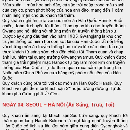
Mùa xuân – mùa hoa anh đào, cả sắc trời ngập trong màu xanh
của cây cỏ, phơn phớt hồng của hoa anh đào, mang đến 1 cảm
nhận lãng mạn cho du khách tới thăm.
Quý khách nghỉ ăn trưa với các món ăn Hàn Quốc Hansik. Buổi
chiều, đoàn di chuyển tới thăm: Tham quan khu chợ truyền thống
Gwangjang nổi tiếng với những món ăn truyền thống bản xứ.
Được xây dựng đầu tiên vào năm 1905, Gwangjang là khu chợ
truyền thống cổ hiếm hoi còn sót lại của Hàn Quốc rất nổi tiếng
với những món ăn truyền thống bản xứ và lúc nào cũng tấp nập
thực khách từ sáng sớm cho đến chiều tối. Tham quan và chụp
ảnh lưu niệm tại quảng trường Ghwanghwamun. Quý khách được
tham gia trải nghiệm mặc Hanbok tự tay làm món kim chi truyền
thống của Hàn Quốc. Tự do tham quan mua sắm tại Trung tâm
Nhân sâm Chính Phủ và cửa hàng mỹ phẩm nổi tiếng của Hàn
Quốc.
Quý khách dùng bữa tối với các món ăn Hàn Quốc Hansik. Quý
khách về nghỉ đêm tại khách sạn 3* hoặc tương đương. Tự do
khám phá đường phố về đêm.
NGÀY 04: SEOUL – HÀ NỘI (Ăn Sáng, Trưa, Tối)
Quý khách ăn sáng tại khách sạn.Sau bữa sáng, quý khách tới
thăm quan làng Hanok Bukchon là một làng nghề truyền thống
Hàn Quốc có lịch sử lâu đời nằm giữa cung điện Gyeongbok và