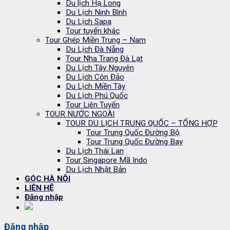
Du lịch Hạ Long
Du Lịch Ninh Bình
Du Lịch Sapa
Tour tuyến khác
Tour Ghép Miền Trung – Nam
Du Lịch Đà Nẵng
Tour Nha Trang Đà Lạt
Du Lịch Tây Nguyên
Du Lịch Côn Đảo
Du Lịch Miền Tây
Du Lịch Phú Quốc
Tour Liên Tuyến
TOUR NƯỚC NGOÀI
TOUR DU LỊCH TRUNG QUỐC – TỔNG HỢP
Tour Trung Quốc Đường Bộ
Tour Trung Quốc Đường Bay
Du Lịch Thái Lan
Tour Singapore Mã Indo
Du Lịch Nhật Bản
GÓC HÀ NỘI
LIÊN HỆ
Đăng nhập
Đăng nhập