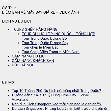
Giỏ Tour
ĐIỂM BÁN VÉ MÁY BAY GIÁ RẺ – CLICK ẢNH
DỊCH VỤ DU LỊCH
TOURS GHÉP HÀNG HÀNG
TOUR DU LỊCH TRUNG QUỐC – TỔNG HỢP
Tour Trung Quốc Đường Bộ
Tour Trung Quốc Đường Bay
Tour ghép lẻ Miền Bắc
Tour Ghép Miền Trung – Miền Nam
CẨM NANG DU LỊCH
CẨM NANG KHÁCH SẠN
GÓC HÀ NỘI
Bài Mới
Top 10 Thành Phố Du Lịch nổi tiếng nhất Trung Quốc?
Hướng dẫn từ a-z Thuỷ Cung Time City – VinKE –
Vuivuiland
Nên đi du lịch Singapore vào thời gian nào là đẹp nhất?
Du Lịch Singapore : Những Lưu ý nên biết trước chuyến đi