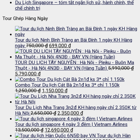
Du Lịch Singapore – tóm tắt ngắn lịch sử, hành chính, thể
chế chính trị
Tour Ghép Hàng Ngày
Tour du lịch Ninh Bình Tràng an Bái Đính 1 ngày KH Hàng
Giá
Giá
ngày
750,000
₫
699,000
₫
gốc
hiện
là:
tại
750,000 ₫.
là:
TOUR DU LỊCH TÂY NGUYÊN : Hà Nội - Pleiku - Buôn Ma
699,000 ₫.
Thuột - Hà Nội 4N3Đ - BAY VN (Hàng Tuần)
5,990,000
₫
Giá
Giá
5,790,000
₫
gốc
hiện
là:
tại
Combo Tour Du lịch Cát Bà 2n1đ ks 3* chỉ 1.150k
5,990,000 ₫.
là:
Giá
Giá
1,250,000
₫
1,150,000
₫
5,790,000 ₫.
gốc
hiện
là:
tại
1,250,000 ₫.
là:
Tour Du Lịch Nha Trang 3n2đ KH hàng ngày chỉ 2.350K từ
Giá
1,150,000 ₫.
Giá
Hà Nội
2,650,000
₫
2,350,000
₫
gốc
hiện
là:
tại
Tour du lịch singapore 4 ngày 3 đêm | Vietnam Airlines
Giá
2,650,000 ₫.
Giá
là:
13,500,000
₫
12,690,000
₫
gốc
hiện
2,350,000 ₫.
Tour du lịch Hàn