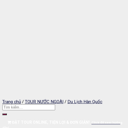
Trang chủ
/
TOUR NƯỚC NGOÀI
/
Du Lịch Hàn Quốc
ĐẶT TOUR ONLINE, TIỆN LỢI & ĐƠN GIẢN!
Click để xem hướng
dẫn!