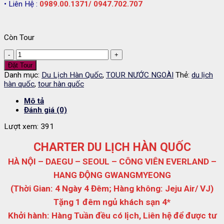
• Liên Hệ :
0989.00.1371/ 0947.702.707
Còn Tour
Tour
du
Đặt Tour
lịch
Danh mục:
Du Lịch Hàn Quốc
,
TOUR NƯỚC NGOÀI
Thẻ:
du lịch
Hàn
hàn quốc
,
tour hàn quốc
Quốc
5
Mô tả
ngày
Đánh giá (0)
4
đêm|
Lượt xem:
391
Hàng
Tuần
CHARTER DU LỊCH HÀN QUỐC
số
HÀ NỘI – DAEGU – SEOUL – CÔNG VIÊN EVERLAND –
lượng
HANG ĐỘNG GWANGMYEONG
(Thời Gian: 4 Ngày 4 Đêm; Hàng không: Jeju Air/ VJ)
Tặng 1 đêm ngủ khách sạn 4*
Khởi hành: Hàng Tuần đều có lịch, Liên hệ để được tư