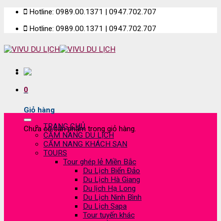
Skip
Hotline: 0989.00.1371 | 0947.702.707
to
Hotline: 0989.00.1371 | 0947.702.707
content
0
Giỏ hàng
TRANG CHỦ
Chưa có sản phẩm trong giỏ hàng.
CẨM NANG DU LỊCH
CẨM NANG KHÁCH SẠN
TOURS
Tour ghép lẻ Miền Bắc
Du Lịch Biển Đảo
Du Lịch Hà Giang
Du lịch Hạ Long
Du Lịch Ninh Bình
Du Lịch Sapa
Tour tuyến khác