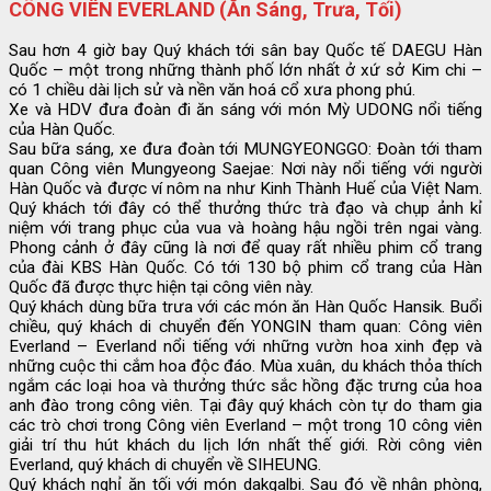
CÔNG VIÊN EVERLAND (Ăn Sáng, Trưa, Tối)
Sau hơn 4 giờ bay Quý khách tới sân bay Quốc tế DAEGU Hàn
Quốc – một trong những thành phố lớn nhất ở xứ sở Kim chi –
có 1 chiều dài lịch sử và nền văn hoá cổ xưa phong phú.
Xe và HDV đưa đoàn đi ăn sáng với món Mỳ UDONG nổi tiếng
của Hàn Quốc.
Sau bữa sáng, xe đưa đoàn tới MUNGYEONGGO: Đoàn tới tham
quan Công viên Mungyeong Saejae: Nơi này nổi tiếng với người
Hàn Quốc và được ví nôm na như Kinh Thành Huế của Việt Nam.
Quý khách tới đây có thể thưởng thức trà đạo và chụp ảnh kỉ
niệm với trang phục của vua và hoàng hậu ngồi trên ngai vàng.
Phong cảnh ở đây cũng là nơi để quay rất nhiều phim cổ trang
của đài KBS Hàn Quốc. Có tới 130 bộ phim cổ trang của Hàn
Quốc đã được thực hiện tại công viên này.
Quý khách dùng bữa trưa với các món ăn Hàn Quốc Hansik. Buổi
chiều, quý khách di chuyển đến YONGIN tham quan: Công viên
Everland – Everland nổi tiếng với những vườn hoa xinh đẹp và
những cuộc thi cắm hoa độc đáo. Mùa xuân, du khách thỏa thích
ngắm các loại hoa và thưởng thức sắc hồng đặc trưng của hoa
anh đào trong công viên. Tại đây quý khách còn tự do tham gia
các trò chơi trong Công viên Everland – một trong 10 công viên
giải trí thu hút khách du lịch lớn nhất thế giới. Rời công viên
Everland, quý khách di chuyển về SIHEUNG.
Quý khách nghỉ ăn tối với món dakgalbi. Sau đó về nhận phòng,