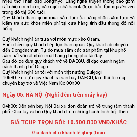
miếu thờ Thần đạo Jongmyo. Làng nghề truyền thống bao gồm
rất nhiều con hẻm, các ngôi nhà hanok được bảo tồn nguyên vẹn
trong đô thị 600 tuổi.
Quý khách tham quan mua sắm tại cửa hàng nhân sâm tươi và
kiểm tra sức khỏe miễn phí tại cửa hàng tinh dầu thông đỏ nổi
tiếng.
Quý khách nghỉ ăn trưa với món mực xào Osam.
Buổi chiều, quý khách tiếp tục tham quan: Quý khách di chuyển
đến Dongdaemun. Tự do mua sắm các sản phẩm tại khu phố
sầm uất với rất nhiều mặt hàng phong phú tại đây.
Sau đó, xe đưa quý khách trở về DAEGU, đi dạo quanh ngắm
cảnh thành phố Deagu.
Quý khách nghỉ ăn tối với món thịt nướng Bulgogi.
10h30: Xe đưa quý khách ra sân bay DAEGU, làm thủ tục đáp
chuyến bay trở về Việt Nam lúc 00h30
Ngày 05: HÀ NỘI (Nghỉ đêm trên máy bay)
04h30: Đến sân bay Nội Bài xe đón đoàn trở về trung tâm thành
phố. Chia tay và hẹn Quý khách trên những hành trình tiếp theo.
GIÁ TOUR TRỌN GÓI: 10.500.000 VNĐ/KHÁC
Giá dành cho khách lẻ ghép đoàn