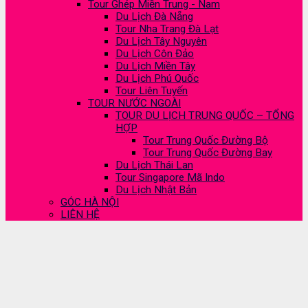
Tour Ghép Miền Trung - Nam
Du Lịch Đà Nẵng
Tour Nha Trang Đà Lạt
Du Lịch Tây Nguyên
Du Lịch Côn Đảo
Du Lịch Miền Tây
Du Lịch Phú Quốc
Tour Liên Tuyến
TOUR NƯỚC NGOÀI
TOUR DU LỊCH TRUNG QUỐC – TỔNG
HỢP
Tour Trung Quốc Đường Bộ
Tour Trung Quốc Đường Bay
Du Lịch Thái Lan
Tour Singapore Mã Indo
Du Lịch Nhật Bản
GÓC HÀ NỘI
LIÊN HỆ