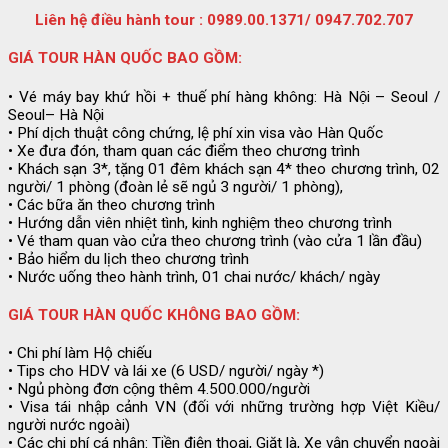
Liên hệ điều hành tour : 0989.00.1371/ 0947.702.707
GIÁ TOUR HÀN QUỐC BAO GỒM:
• Vé máy bay khứ hồi + thuế phí hàng không: Hà Nội – Seoul /
Seoul– Hà Nội
• Phí dịch thuật công chứng, lệ phí xin visa vào Hàn Quốc
• Xe đưa đón, tham quan các điểm theo chương trình
• Khách sạn 3*, tặng 01 đêm khách sạn 4* theo chương trình, 02
người/ 1 phòng (đoàn lẻ sẽ ngủ 3 người/ 1 phòng),
• Các bữa ăn theo chương trình
• Hướng dẫn viên nhiệt tình, kinh nghiệm theo chương trình
• Vé tham quan vào cửa theo chương trình (vào cửa 1 lần đầu)
• Bảo hiểm du lịch theo chương trình
• Nước uống theo hành trình, 01 chai nước/ khách/ ngày
GIÁ TOUR HÀN QUỐC KHÔNG BAO GỒM:
• Chi phí làm Hộ chiếu
• Tips cho HDV và lái xe (6 USD/ người/ ngày *)
• Ngủ phòng đơn cộng thêm 4.500.000/người
• Visa tái nhập cảnh VN (đối với những trường hợp Việt Kiều/
người nước ngoài)
• Các chi phí cá nhân: Tiền điện thoại, Giặt là, Xe vận chuyển ngoài