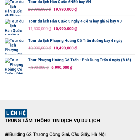
là:
tại
Tour du lịch Hàn Quốc 6N5Đ bay VN
13,500,000 ₫.
là:
Giá
Giá
20,990,000
₫
19,990,000
₫
12,690,000 ₫.
gốc
hiện
là:
tại
Tour du lịch Hàn Quốc 5 ngày 4 đêm bay giá rẻ bay VJ
20,990,000 ₫.
là:
Giá
Giá
11,500,000
₫
10,990,000
₫
19,990,000 ₫.
gốc
hiện
là:
tại
Tour du lịch Phượng Hoàng Cổ Trấn đường bay 4 ngày
11,500,000 ₫.
là:
Giá
Giá
10,990,000
₫
10,490,000
₫
10,990,000 ₫.
gốc
hiện
là:
tại
Tour Phượng Hoàng Cổ Trấn - Phù Dung Trấn 6 ngày (ô tô)
10,990,000 ₫.
là:
Giá
Giá
7,390,000
₫
6,990,000
₫
10,490,000 ₫.
gốc
hiện
là:
tại
7,390,000 ₫.
là:
6,990,000 ₫.
LIÊN HỆ
TRUNG TÂM THÔNG TIN DỊCH VỤ DU LỊCH
Building 62 Trương Công Giai, Cầu Giấy, Hà Nội.