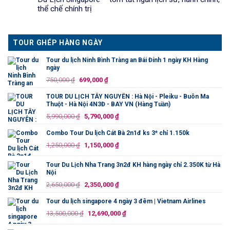
thể chế chính trị
TOUR GHÉP HÀNG NGÀY
Tour du lịch Ninh Bình Tràng an Bái Đính 1 ngày KH Hàng
ngày
Giá
Giá
750,000
₫
699,000
₫
gốc
hiện
TOUR DU LỊCH TÂY NGUYÊN : Hà Nội - Pleiku - Buôn Ma
là:
tại
Thuột - Hà Nội 4N3Đ - BAY VN (Hàng Tuần)
750,000 ₫.
là:
Giá
Giá
5,990,000
₫
5,790,000
₫
699,000 ₫.
gốc
hiện
Combo Tour Du lịch Cát Bà 2n1đ ks 3* chỉ 1.150k
là:
tại
Giá
Giá
1,250,000
₫
1,150,000
₫
5,990,000 ₫.
là:
gốc
hiện
5,790,000 ₫.
là:
tại
Tour Du Lịch Nha Trang 3n2đ KH hàng ngày chỉ 2.350K từ Hà
Nội
1,250,000 ₫.
là:
Giá
Giá
2,650,000
₫
2,350,000
₫
1,150,000 ₫.
gốc
hiện
Tour du lịch singapore 4 ngày 3 đêm | Vietnam Airlines
là:
tại
Giá
Giá
13,500,000
₫
12,690,000
₫
2,650,000 ₫.
là:
gốc
hiện
2,350,000 ₫.