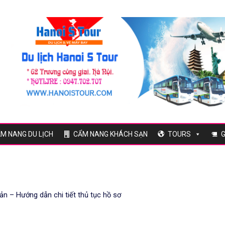
M NANG DU LỊCH
CẨM NANG KHÁCH SẠN
TOURS
G
ản – Hướng dẫn chi tiết thủ tục hồ sơ