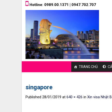
Skip
Hotline: 0989.00.1371 | 0947.702.707
to
content
TRANG CHỦ
CẨ
singapore
Published
28/01/2019
at
640 × 426
in
Xin visa Nhật B