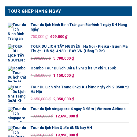
TOUR GHÉP HÀNG NGÀY
Tour du lịch Ninh Bình Tràng an Bái Đính 1 ngày KH Hàng
ngày
Giá
Giá
750,000
₫
699,000
₫
gốc
hiện
TOUR DU LỊCH TÂY NGUYÊN : Hà Nội - Pleiku - Buôn Ma
là:
tại
Thuột - Hà Nội 4N3Đ - BAY VN (Hàng Tuần)
750,000 ₫.
là:
Giá
Giá
5,990,000
₫
5,790,000
₫
699,000 ₫.
gốc
hiện
Combo Tour Du lịch Cát Bà 2n1đ ks 3* chỉ 1.150k
là:
tại
Giá
Giá
1,250,000
₫
1,150,000
₫
5,990,000 ₫.
là:
gốc
hiện
5,790,000 ₫.
là:
tại
Tour Du Lịch Nha Trang 3n2đ KH hàng ngày chỉ 2.350K từ
Hà Nội
1,250,000 ₫.
là:
Giá
Giá
2,650,000
₫
2,350,000
₫
1,150,000 ₫.
gốc
hiện
Tour du lịch singapore 4 ngày 3 đêm | Vietnam Airlines
là:
tại
Giá
Giá
13,500,000
₫
12,690,000
₫
2,650,000 ₫.
là:
gốc
hiện
2,350,000 ₫.
là:
tại
Tour du lịch Hàn Quốc 6N5Đ bay VN
13,500,000 ₫.
là:
Giá
Giá
20,990,000
₫
19,990,000
₫