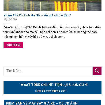
Khám Phá Du Lịch Hà Nội – Ăn gì? chơi ở đâu?
13/10/2018
[VivuDuLịch.com] Thủ Đô Hà Nội nơi đầu não của cả nước, chứa bao điều
thú vị để khám phá mà nếu bạn chỉ đến 1 hoặc 2 lần sẽ không thể nào
trải nghiệm hết. Vì vậy hãy để Vivudulich.com...
ĐỌC THÊM
ĐẶT TOUR ONLINE, TIỆN LỢI & ĐƠN GIẢN!
Click để xem hướng dẫn!
ĐIỂM BÁN VÉ MÁY BAY GIÁ RẺ – CLICK ẢNH