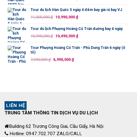
12,690,000 ₫.
gốc
hiện
là:
tại
Tour du lịch Hàn Quốc 5 ngày 4 đêm bay giá rẻ bay VJ
20,990,000 ₫.
là:
Giá
Giá
11,500,000
₫
10,990,000
₫
19,990,000 ₫.
gốc
hiện
là:
tại
Tour du lịch Phượng Hoàng Cổ Trấn đường bay 4 ngày
11,500,000 ₫.
là:
Giá
Giá
10,990,000
₫
10,490,000
₫
10,990,000 ₫.
gốc
hiện
là:
tại
Tour Phượng Hoàng Cổ Trấn - Phù Dung Trấn 6 ngày (ô
tô)
10,990,000 ₫.
là:
Giá
Giá
7,390,000
₫
6,990,000
₫
10,490,000 ₫.
gốc
hiện
là:
tại
7,390,000 ₫.
là:
6,990,000 ₫.
LIÊN HỆ
TRUNG TÂM THÔNG TIN DỊCH VỤ DU LỊCH
Building 62 Trương Công Giai, Cầu Giấy, Hà Nội.
Hotline: 0947.702.707 ZALO/CALL