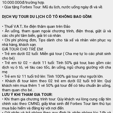
10.000.000đ/trường hợp.
• Qùa tặng Forbes Tour: Mũ du lịch, nước uống ngày đi và về.
DỊCH VỤ TOUR DU LỊCH CÔ TÔ KHÔNG BAO GỒM:
• Thuế V.A.T; Xe điện thăm quan trên Đảo
• Ăn uống, tham quan ngoài chương trình, điện thoại, giặt ủi và
các chi phí tắm biển, giải trí cá nhân.
• Chi phí phòng đơn, Tips dành cho tài xế và nhân viên phục vụ
nhà hàng, khách sạn.
GIÁ TOUR CHO TRẺ EM:
• Trẻ em dưới 02 tuổi: Miễn giá tour ( Cha mẹ tự lo các phát sinh
cho bé).
• Trẻ em từ 02 – dưới 11 tuổi: Tính 50% giá tour, bao gồm các
dịch vụ ô tô, vé tàu cao tốc, ăn uống, ngủ chung giường với cha
mẹ.
• Trẻ em từ 11 tuổi trở lên: Tính 100% giá tour như người lớn.
• Khách đi tour kèm theo 02 trẻ em dưới 02 tuổi trở lên: Quý
khách nên mua thêm 1 vé 50% giá tour để có tiêu chuẩn ăn uống,
tham quan cho bé…
LƯU Ý KHI THAM GIA TOUR:
• Khi tham gia chương trình tour: Qúy khách vui lòng cung cấp tên
chính xác theo CMND, giấy khai sinh để Forbes Tour làm thủ tục
mua bảo hiểm và đăng ký với nơi đến.
• Giờ nhận và trả phòng theo quy định là: nhận phòng lúc 14h và