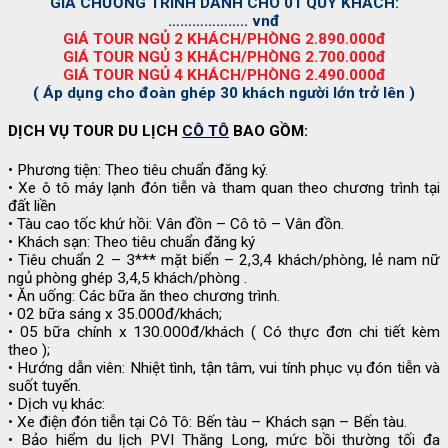
GIÁ CHƯƠNG TRÌNH DÀNH CHO 01 QUÝ KHÁCH:
……………….. vnđ
GIÁ TOUR NGỦ 2 KHÁCH/PHÒNG 2.890.000đ
GIÁ TOUR NGỦ 3 KHÁCH/PHÒNG 2.700.000đ
GIÁ TOUR NGỦ 4 KHÁCH/PHÒNG 2.490.000đ
( Áp dụng cho đoàn ghép 30 khách người lớn trở lên )
DỊCH VỤ TOUR DU LỊCH
CÔ TÔ
BAO GỒM:
• Phương tiện: Theo tiêu chuẩn đăng ký.
• Xe ô tô máy lạnh đón tiễn và tham quan theo chương trình tại
đất liền
• Tàu cao tốc khứ hồi: Vân đồn – Cô tô – Vân đồn.
• Khách sạn: Theo tiêu chuẩn đăng ký
• Tiêu chuẩn 2 – 3*** mặt biển – 2,3,4 khách/phòng, lẻ nam nữ
ngủ phòng ghép 3,4,5 khách/phòng .
• Ăn uống: Các bữa ăn theo chương trình.
• 02 bữa sáng x 35.000đ/khách;
• 05 bữa chính x 130.000đ/khách ( Có thực đơn chi tiết kèm
theo );
• Hướng dẫn viên: Nhiệt tình, tận tâm, vui tính phục vụ đón tiễn và
suốt tuyến.
• Dịch vụ khác:
• Xe điện đón tiễn tại Cô Tô: Bến tàu – Khách sạn – Bến tàu.
• Bảo hiểm du lịch PVI Thăng Long, mức bồi thường tối đa