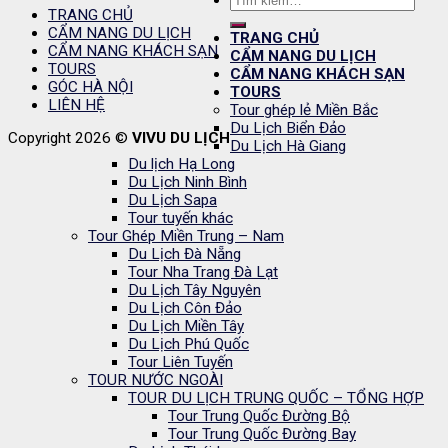
TRANG CHỦ
kiếm:
CẨM NANG DU LỊCH
TRANG CHỦ
CẨM NANG KHÁCH SẠN
CẨM NANG DU LỊCH
TOURS
CẨM NANG KHÁCH SẠN
GÓC HÀ NỘI
TOURS
LIÊN HỆ
Tour ghép lẻ Miền Bắc
Du Lịch Biển Đảo
Copyright 2026 ©
VIVU DU LỊCH
Du Lịch Hà Giang
Du lịch Hạ Long
Du Lịch Ninh Bình
Du Lịch Sapa
Tour tuyến khác
Tour Ghép Miền Trung – Nam
Du Lịch Đà Nẵng
Tour Nha Trang Đà Lạt
Du Lịch Tây Nguyên
Du Lịch Côn Đảo
Du Lịch Miền Tây
Du Lịch Phú Quốc
Tour Liên Tuyến
TOUR NƯỚC NGOÀI
TOUR DU LỊCH TRUNG QUỐC – TỔNG HỢP
Tour Trung Quốc Đường Bộ
Tour Trung Quốc Đường Bay