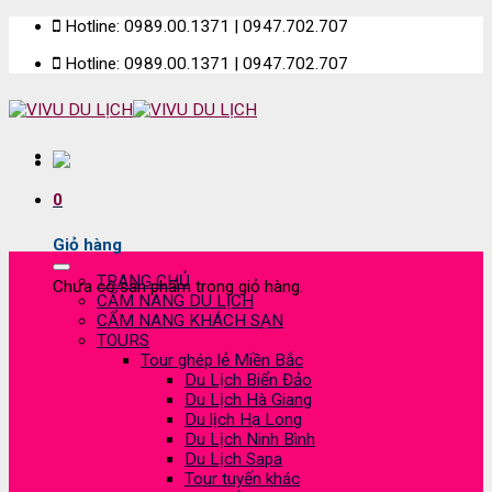
Skip
Hotline: 0989.00.1371 | 0947.702.707
to
Hotline: 0989.00.1371 | 0947.702.707
content
0
Giỏ hàng
TRANG CHỦ
Chưa có sản phẩm trong giỏ hàng.
CẨM NANG DU LỊCH
CẨM NANG KHÁCH SẠN
TOURS
Tour ghép lẻ Miền Bắc
Du Lịch Biển Đảo
Du Lịch Hà Giang
Du lịch Hạ Long
Du Lịch Ninh Bình
Du Lịch Sapa
Tour tuyến khác