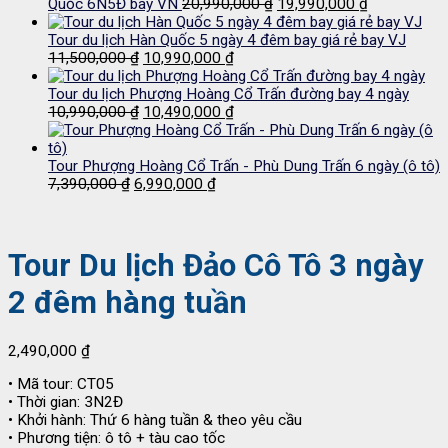
là:
tại
Giá
Giá
Quốc 6N5Đ bay VN
20,990,000
₫
19,990,000
₫
13,500,000 ₫.
là:
gốc
hiện
12,690,000 ₫.
là:
tại
Tour du lịch Hàn Quốc 5 ngày 4 đêm bay giá rẻ bay VJ
Giá
Giá
20,990,000 ₫.
là:
11,500,000
₫
10,990,000
₫
gốc
hiện
19,990,000 
là:
tại
Tour du lịch Phượng Hoàng Cổ Trấn đường bay 4 ngày
11,500,000 ₫.
Giá
là:
Giá
10,990,000
₫
10,490,000
₫
gốc
10,990,000 ₫.
hiện
là:
tại
10,990,000 ₫.
là:
Tour Phượng Hoàng Cổ Trấn - Phù Dung Trấn 6 ngày (ô tô)
Giá
Giá
10,490,000 ₫.
7,390,000
₫
6,990,000
₫
gốc
hiện
là:
tại
7,390,000 ₫.
là:
6,990,000 ₫.
Tour Du lịch Đảo Cô Tô 3 ngày
2 đêm hàng tuần
2,490,000
₫
• Mã tour: CT05
• Thời gian: 3N2Đ
• Khởi hành: Thứ 6 hàng tuần & theo yêu cầu
• Phương tiện: ô tô + tàu cao tốc