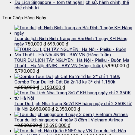
Du Lịch Singapore – tóm tắt ngắn lịch sử, hành chính, thể
chế chính trị
Tour Ghép Hàng Ngày
Tour du lịch Ninh Bình Tràng an Bái Đính 1 ngày KH Hàng
Giá
Giá
ngày
750,000
₫
699,000
₫
gốc
hiện
là:
tại
750,000 ₫.
là:
TOUR DU LỊCH TÂY NGUYÊN : Hà Nội - Pleiku - Buôn Ma
699,000 ₫.
Thuột - Hà Nội 4N3Đ - BAY VN (Hàng Tuần)
5,990,000
₫
Giá
Giá
5,790,000
₫
gốc
hiện
là:
tại
Combo Tour Du lịch Cát Bà 2n1đ ks 3* chỉ 1.150k
5,990,000 ₫.
là:
Giá
Giá
1,250,000
₫
1,150,000
₫
5,790,000 ₫.
gốc
hiện
là:
tại
1,250,000 ₫.
là:
Tour Du Lịch Nha Trang 3n2đ KH hàng ngày chỉ 2.350K từ
Giá
1,150,000 ₫.
Giá
Hà Nội
2,650,000
₫
2,350,000
₫
gốc
hiện
là:
tại
Tour du lịch singapore 4 ngày 3 đêm | Vietnam Airlines
Giá
2,650,000 ₫.
Giá
là:
13,500,000
₫
12,690,000
₫
gốc
hiện
2,350,000 ₫.
Tour du lịch Hàn