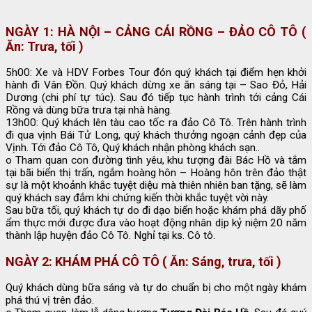
NGÀY 1: HÀ NỘI – CẢNG CÁI RỒNG – ĐẢO CÔ TÔ (
Ăn: Trưa, tối )
5h00: Xe và HDV Forbes Tour đón quý khách tại điểm hẹn khởi
hành đi Vân Đồn. Quý khách dừng xe ăn sáng tại – Sao Đỏ, Hải
Dương (chi phí tự túc). Sau đó tiếp tục hành trình tới cảng Cái
Rồng và dùng bữa trưa tại nhà hàng.
13h00: Quý khách lên tàu cao tốc ra đảo Cô Tô. Trên hành trình
đi qua vịnh Bái Tử Long, quý khách thưởng ngoạn cảnh đẹp của
Vịnh. Tới đảo Cô Tô, Quý khách nhận phòng khách sạn..
o Tham quan con đường tình yêu, khu tượng đài Bác Hồ và tắm
tại bãi biển thị trấn, ngắm hoàng hôn – Hoàng hôn trên đảo thật
sự là một khoảnh khắc tuyệt diệu mà thiên nhiên ban tặng, sẽ làm
quý khách say đắm khi chứng kiến thời khắc tuyệt vời này.
Sau bữa tối, quý khách tự do đi dạo biển hoặc khám phá dãy phố
ẩm thực mới được đưa vào hoạt động nhân dịp kỷ niệm 20 năm
thành lập huyện đảo Cô Tô. Nghỉ tại ks. Cô tô.
NGÀY 2: KHÁM PHÁ CÔ TÔ ( Ăn: Sáng, trưa, tối )
Quý khách dùng bữa sáng và tự do chuẩn bị cho một ngày khám
phá thú vị trên đảo.