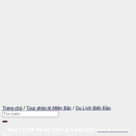
Trang chủ
/
Tour ghép lẻ Miền Bắc
/
Du Lịch Biển Đảo
ĐẶT TOUR ONLINE, TIỆN LỢI & ĐƠN GIẢN!
Click để xem hướng
dẫn!