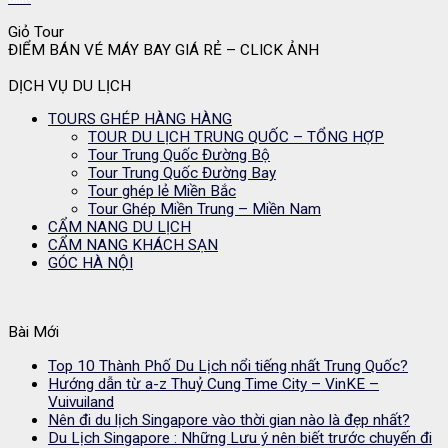
Giỏ Tour
ĐIỂM BÁN VÉ MÁY BAY GIÁ RẺ – CLICK ẢNH
DỊCH VỤ DU LỊCH
TOURS GHÉP HÀNG HÀNG
TOUR DU LỊCH TRUNG QUỐC – TỔNG HỢP
Tour Trung Quốc Đường Bộ
Tour Trung Quốc Đường Bay
Tour ghép lẻ Miền Bắc
Tour Ghép Miền Trung – Miền Nam
CẨM NANG DU LỊCH
CẨM NANG KHÁCH SẠN
GÓC HÀ NỘI
Bài Mới
Top 10 Thành Phố Du Lịch nổi tiếng nhất Trung Quốc?
Hướng dẫn từ a-z Thuỷ Cung Time City – VinKE –
Vuivuiland
Nên đi du lịch Singapore vào thời gian nào là đẹp nhất?
Du Lịch Singapore : Những Lưu ý nên biết trước chuyến đi