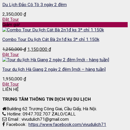
Du Lịch Đảo Cô Tô 3 ngày 2 đêm
699,000 ₫.
2,350,000
₫
Đặt Tour
Giảm giá!
Combo Tour Du lịch Cát Bà 2n1đ ks 3* chỉ 1.150k
Giá
Giá
1,250,000
₫
1,150,000
₫
gốc
hiện
Đặt Tour
là:
tại
1,250,000 ₫.
là:
Tour du lịch Hà Giang 2 ngày 2 đêm [mới – hàng tuần]
1,150,000 ₫.
1,950,000
₫
Đặt Tour
LIÊN HỆ
TRUNG TÂM THÔNG TIN DỊCH VỤ DU LỊCH
Building 62 Trương Công Giai, Cầu Giấy, Hà Nội.
Hotline: 0947.702.707 ZALO/CALL
Email : vivudulich71@gmail.com
Facebook :
https://www.facebook.com/vivudulich71