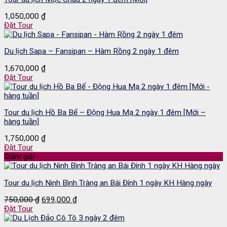
1,050,000
₫
Đặt Tour
Du lịch Sapa – Fansipan – Hàm Rồng 2 ngày 1 đêm
1,670,000
₫
Đặt Tour
Tour du lịch Hồ Ba Bể – Động Hua Mạ 2 ngày 1 đêm [Mới –
hàng tuần]
1,750,000
₫
Đặt Tour
Giảm giá!
Tour du lịch Ninh Bình Tràng an Bái Đính 1 ngày KH Hàng ngày
Giá
Giá
750,000
₫
699,000
₫
gốc
hiện
Đặt Tour
là:
tại
750,000 ₫.
là: