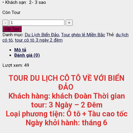
• Khách sạn: 2- 3 sao
Còn Tour
Tour
Du
Đặt Tour
lịch
Danh mục:
Du Lịch Biển Đảo
,
Tour ghép lẻ Miền Bắc
Thẻ:
du lịch
Đảo
cô tô
,
tour cô tô 3 ngày 2 đêm
Cô
Tô
Mô tả
3
Đánh giá (0)
ngày
2
Lượt xem:
49
đêm
hàng
TOUR DU LỊCH CÔ TÔ VỀ VỚI BIỂN
tuần
ĐẢO
số
lượng
Khách hàng: khách Đoàn Thời gian
tour: 3 Ngày – 2 Đêm
Loại phương tiện: Ô tô + Tàu cao tốc
Ngày khởi hành: tháng 6