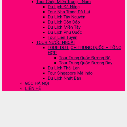
Tour Ghép Miền Trung - Nam
Du Lịch Đà Nẵng
Tour Nha Trang Đà Lạt
Du Lịch Tây Nguyên
Du Lịch Côn Đảo
Du Lịch Miền Tây
Du Lịch Phú Quốc
Tour Liên Tuyến
TOUR NƯỚC NGOÀI
TOUR DU LỊCH TRUNG QUỐC – TỔNG
HỢP
Tour Trung Quốc Đường Bộ
Tour Trung Quốc Đường Bay
Du Lịch Thái Lan
Tour Singapore Mã Indo
Du Lịch Nhật Bản
GÓC HÀ NỘI
LIÊN HỆ