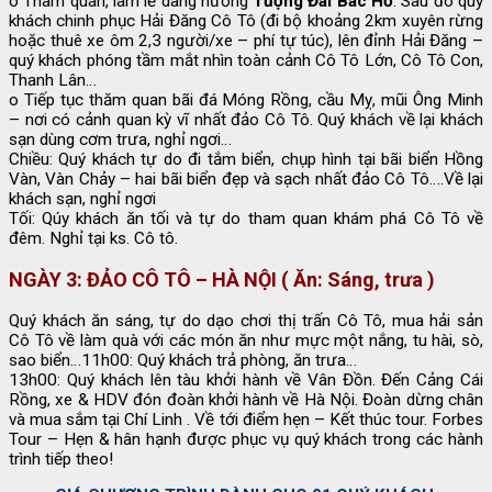
o Tham quan, làm lễ dâng hương
Tượng Đài Bác Hồ
. Sau đó quý
khách chinh phục Hải Đăng Cô Tô (đi bộ khoảng 2km xuyên rừng
hoặc thuê xe ôm 2,3 người/xe – phí tự túc), lên đỉnh Hải Đăng –
quý khách phóng tầm mắt nhìn toàn cảnh Cô Tô Lớn, Cô Tô Con,
Thanh Lân…
o Tiếp tục thăm quan bãi đá Móng Rồng, cầu Mỵ, mũi Ông Minh
– nơi có cảnh quan kỳ vĩ nhất đảo Cô Tô. Quý khách về lại khách
sạn dùng cơm trưa, nghỉ ngơi…
Chiều: Quý khách tự do đi tắm biển, chụp hình tại bãi biển Hồng
Vàn, Vàn Chảy – hai bãi biển đẹp và sạch nhất đảo Cô Tô….Về lại
khách sạn, nghỉ ngơi
Tối: Qúy khách ăn tối và tự do tham quan khám phá Cô Tô về
đêm. Nghỉ tại ks. Cô tô.
NGÀY 3: ĐẢO CÔ TÔ – HÀ NỘI ( Ăn: Sáng, trưa )
Quý khách ăn sáng, tự do dạo chơi thị trấn Cô Tô, mua hải sản
Cô Tô về làm quà với các món ăn như mực một nắng, tu hài, sò,
sao biển…11h00: Quý khách trả phòng, ăn trưa…
13h00: Quý khách lên tàu khởi hành về Vân Đồn. Đến Cảng Cái
Rồng, xe & HDV đón đoàn khởi hành về Hà Nội. Đoàn dừng chân
và mua sắm tại Chí Linh . Về tới điểm hẹn – Kết thúc tour. Forbes
Tour – Hẹn & hân hạnh được phục vụ quý khách trong các hành
trình tiếp theo!