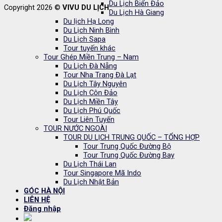
Du Lịch Biển Đảo
Copyright 2026 ©
VIVU DU LỊCH
Du Lịch Hà Giang
Du lịch Hạ Long
Du Lịch Ninh Bình
Du Lịch Sapa
Tour tuyến khác
Tour Ghép Miền Trung – Nam
Du Lịch Đà Nẵng
Tour Nha Trang Đà Lạt
Du Lịch Tây Nguyên
Du Lịch Côn Đảo
Du Lịch Miền Tây
Du Lịch Phú Quốc
Tour Liên Tuyến
TOUR NƯỚC NGOÀI
TOUR DU LỊCH TRUNG QUỐC – TỔNG HỢP
Tour Trung Quốc Đường Bộ
Tour Trung Quốc Đường Bay
Du Lịch Thái Lan
Tour Singapore Mã Indo
Du Lịch Nhật Bản
GÓC HÀ NỘI
LIÊN HỆ
Đăng nhập