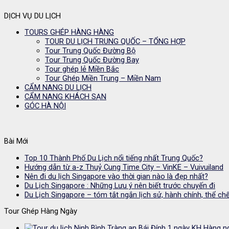
DỊCH VỤ DU LỊCH
TOURS GHÉP HÀNG HÀNG
TOUR DU LỊCH TRUNG QUỐC – TỔNG HỢP
Tour Trung Quốc Đường Bộ
Tour Trung Quốc Đường Bay
Tour ghép lẻ Miền Bắc
Tour Ghép Miền Trung – Miền Nam
CẨM NANG DU LỊCH
CẨM NANG KHÁCH SẠN
GÓC HÀ NỘI
Bài Mới
Top 10 Thành Phố Du Lịch nổi tiếng nhất Trung Quốc?
Hướng dẫn từ a-z Thuỷ Cung Time City – VinKE – Vuivuiland
Nên đi du lịch Singapore vào thời gian nào là đẹp nhất?
Du Lịch Singapore : Những Lưu ý nên biết trước chuyến đi
Du Lịch Singapore – tóm tắt ngắn lịch sử, hành chính, thể chế
Tour Ghép Hàng Ngày