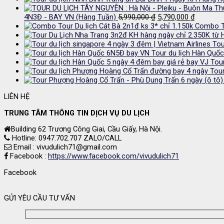
Giá
Giá
4N3Đ - BAY VN (Hàng Tuần)
5,990,000
₫
5,790,000
₫
gốc
hiện
Combo To
là:
tại
5,990,000 ₫.
là:
Tou
5,790,000
Tour du lịch Hàn Quố
Tou
Tou
LIÊN HỆ
TRUNG TÂM THÔNG TIN DỊCH VỤ DU LỊCH
Building 62 Trương Công Giai, Cầu Giấy, Hà Nội.
Hotline: 0947.702.707 ZALO/CALL
Email : vivudulich71@gmail.com
Facebook :
https://www.facebook.com/vivudulich71
Facebook
GỬI YÊU CẦU TƯ VẤN