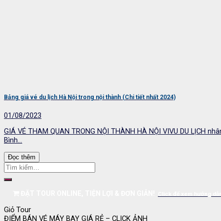
Bảng giá vé du lịch Hà Nội trong nội thành (Chi tiết nhất 2024)
01/08/2023
GIÁ VÉ THAM QUAN TRONG NỘI THÀNH HÀ NỘI VIVU DU LỊCH nhân đượ
Bình...
Đọc thêm
ĐẶT TOUR ONLINE, TIỆN LỢI & ĐƠN GIẢN!
Click để xem hướng dẫ
Giỏ Tour
ĐIỂM BÁN VÉ MÁY BAY GIÁ RẺ – CLICK ẢNH