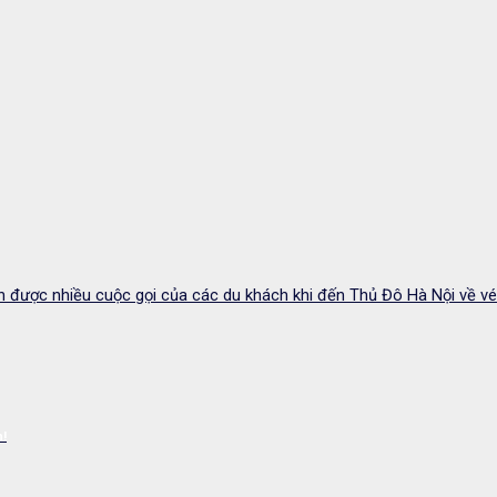
c nhiều cuộc gọi của các du khách khi đến Thủ Đô Hà Nội về vé th
n!