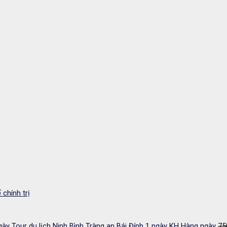
 chính trị
Tour du lịch Ninh Bình Tràng an Bái Đính 1 ngày KH Hàng ngày
75