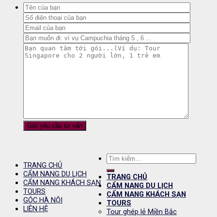
Tìm
TRANG CHỦ
kiếm:
CẨM NANG DU LỊCH
TRANG CHỦ
CẨM NANG KHÁCH SẠN
CẨM NANG DU LỊCH
TOURS
CẨM NANG KHÁCH SẠN
GÓC HÀ NỘI
TOURS
LIÊN HỆ
Tour ghép lẻ Miền Bắc