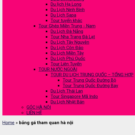
Du lịch Hạ Long
Du Lịch Ninh Bình
Du Lịch Sapa
Tour tuyến khác
Tour Ghép Miền Trung - Nam
Du Lịch Đà Nẵng
Tour Nha Trang Đà Lạt
Du Lịch Tây Nguyên
Du Lịch Côn Đảo
Du Lịch Miền Tây
Du Lịch Phú Quốc
Tour Liên Tuyến
TOUR NƯỚC NGOÀI
TOUR DU LỊCH TRUNG QUỐC – TỔNG HỢP
Tour Trung Quốc Đường Bộ
Tour Trung Quốc Đường Bay
Du Lịch Thái Lan
Tour Singapore Mã Indo
Du Lịch Nhật Bản
GÓC HÀ NỘI
LIÊN HỆ
Home
»
bảng gá tham quan hà nội