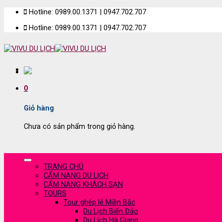
Skip
Hotline: 0989.00.1371 | 0947.702.707
to
Hotline: 0989.00.1371 | 0947.702.707
content
0
Giỏ hàng
Chưa có sản phẩm trong giỏ hàng.
TRANG CHỦ
CẨM NANG DU LỊCH
CẨM NANG KHÁCH SẠN
TOURS
Tour ghép lẻ Miền Bắc
Du Lịch Biển Đảo
Du Lịch Hà Giang