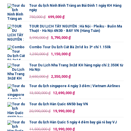
Tour du lịch Ninh Bình Tràng an Bái Đính 1 ngày KH Hàng
ngày
Giá
Giá
750,000
₫
699,000
₫
gốc
hiện
TOUR DU LỊCH TÂY NGUYÊN : Hà Nội - Pleiku - Buôn Ma
là:
tại
Thuột - Hà Nội 4N3Đ - BAY VN (Hàng Tuần)
750,000 ₫.
là:
Giá
Giá
5,990,000
₫
5,790,000
₫
699,000 ₫.
gốc
hiện
Combo Tour Du lịch Cát Bà 2n1đ ks 3* chỉ 1.150k
là:
tại
Giá
Giá
1,250,000
₫
1,150,000
₫
5,990,000 ₫.
là:
gốc
hiện
5,790,000 ₫.
là:
tại
Tour Du Lịch Nha Trang 3n2đ KH hàng ngày chỉ 2.350K từ
Hà Nội
1,250,000 ₫.
là:
Giá
Giá
2,650,000
₫
2,350,000
₫
1,150,000 ₫.
gốc
hiện
Tour du lịch singapore 4 ngày 3 đêm | Vietnam Airlines
là:
tại
Giá
Giá
13,500,000
₫
12,690,000
₫
2,650,000 ₫.
là:
gốc
hiện
2,350,000 ₫.
là:
tại
Tour du lịch Hàn Quốc 6N5Đ bay VN
13,500,000 ₫.
là:
Giá
Giá
20,990,000
₫
19,990,000
₫
12,690,000 ₫.
gốc
hiện
là:
tại
Tour du lịch Hàn Quốc 5 ngày 4 đêm bay giá rẻ bay VJ
20,990,000 ₫.
là:
Giá
Giá
11,500,000
₫
10,990,000
₫