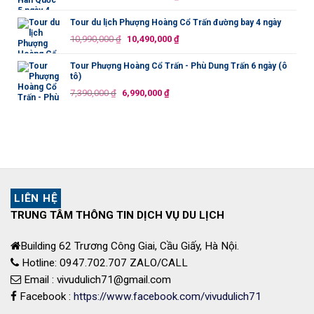
19,990,000 ₫.
gốc
hiện
là:
tại
Tour du lịch Phượng Hoàng Cổ Trấn đường bay 4 ngày
11,500,000 ₫.
là:
Giá
Giá
10,990,000
₫
10,490,000
₫
10,990,000 ₫.
gốc
hiện
là:
tại
Tour Phượng Hoàng Cổ Trấn - Phù Dung Trấn 6 ngày (ô
tô)
10,990,000 ₫.
là:
Giá
Giá
7,390,000
₫
6,990,000
₫
10,490,000 ₫.
gốc
hiện
là:
tại
7,390,000 ₫.
là:
6,990,000 ₫.
LIÊN HỆ
TRUNG TÂM THÔNG TIN DỊCH VỤ DU LỊCH
Building 62 Trương Công Giai, Cầu Giấy, Hà Nội.
Hotline: 0947.702.707 ZALO/CALL
Email : vivudulich71@gmail.com
Facebook :
https://www.facebook.com/vivudulich71