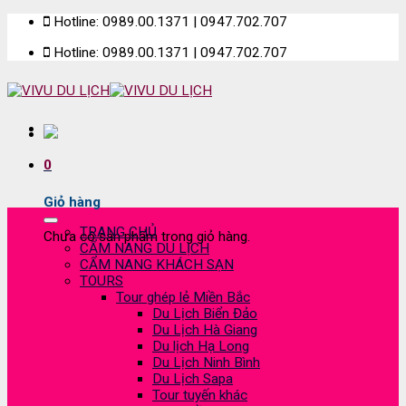
Skip
Hotline: 0989.00.1371 | 0947.702.707
to
Hotline: 0989.00.1371 | 0947.702.707
content
0
Giỏ hàng
TRANG CHỦ
Chưa có sản phẩm trong giỏ hàng.
CẨM NANG DU LỊCH
CẨM NANG KHÁCH SẠN
TOURS
Tour ghép lẻ Miền Bắc
Du Lịch Biển Đảo
Du Lịch Hà Giang
Du lịch Hạ Long
Du Lịch Ninh Bình
Du Lịch Sapa
Tour tuyến khác