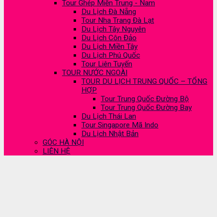
Tour Ghép Miền Trung - Nam
Du Lịch Đà Nẵng
Tour Nha Trang Đà Lạt
Du Lịch Tây Nguyên
Du Lịch Côn Đảo
Du Lịch Miền Tây
Du Lịch Phú Quốc
Tour Liên Tuyến
TOUR NƯỚC NGOÀI
TOUR DU LỊCH TRUNG QUỐC – TỔNG
HỢP
Tour Trung Quốc Đường Bộ
Tour Trung Quốc Đường Bay
Du Lịch Thái Lan
Tour Singapore Mã Indo
Du Lịch Nhật Bản
GÓC HÀ NỘI
LIÊN HỆ