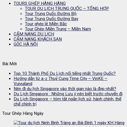
TOURS GHÉP HÀNG HÀNG
TOUR DU LỊCH TRUNG QUỐC – TỔNG HỢP
Tour Trung Quốc Đường Bộ
Tour Trung Quốc Đường Bay
Tour ghép lẻ Miền Bắc
Tour Ghép Miền Trung – Miền Nam
CẨM NANG DU LỊCH
CẨM NANG KHÁCH SẠN
GÓC HÀ NỘI
Bài Mới
Top 10 Thành Phố Du Lịch nổi tiếng nhất Trung Quốc?
Hướng dẫn từ a-z Thuỷ Cung Time City – VinKE –
Vuivuiland
Nên đi du lịch Singapore vào thời gian nào là đẹp nhất?
Du Lịch Singapore : Những Lưu ý nên biết trước chuyến đi
Du Lịch Singapore – tóm tắt ngắn lịch sử, hành chính, thể
chế chính trị
Tour Ghép Hàng Ngày