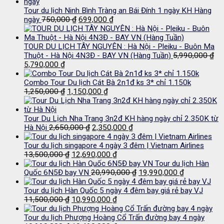
Tour du lịch Ninh Bình Tràng an Bái Đính 1 ngày KH Hàng
Giá
Giá
ngày
750,000
₫
699,000
₫
gốc
hiện
là:
tại
750,000 ₫.
là:
TOUR DU LỊCH TÂY NGUYÊN : Hà Nội - Pleiku - Buôn Ma
699,000 ₫.
Thuột - Hà Nội 4N3Đ - BAY VN (Hàng Tuần)
5,990,000
₫
Giá
Giá
5,790,000
₫
gốc
hiện
là:
tại
Combo Tour Du lịch Cát Bà 2n1đ ks 3* chỉ 1.150k
5,990,000 ₫.
là:
Giá
Giá
1,250,000
₫
1,150,000
₫
5,790,000 ₫.
gốc
hiện
là:
tại
1,250,000 ₫.
là:
Tour Du Lịch Nha Trang 3n2đ KH hàng ngày chỉ 2.350K từ
Giá
1,150,000 ₫.
Giá
Hà Nội
2,650,000
₫
2,350,000
₫
gốc
hiện
là:
tại
Tour du lịch singapore 4 ngày 3 đêm | Vietnam Airlines
Giá
2,650,000 ₫.
Giá
là:
13,500,000
₫
12,690,000
₫
gốc
hiện
2,350,000 ₫.
Tour du lịch Hàn
là:
tại
Giá
Giá
Quốc 6N5Đ bay VN
20,990,000
₫
19,990,000
₫
13,500,000 ₫.
là:
gốc
hiện
12,690,000 ₫.
là:
tại
Tour du lịch Hàn Quốc 5 ngày 4 đêm bay giá rẻ bay VJ
Giá
Giá
20,990,000 ₫.
là:
11,500,000
₫
10,990,000
₫
gốc
hiện
19,990,000 
là:
tại
Tour du lịch Phượng Hoàng Cổ Trấn đường bay 4 ngày