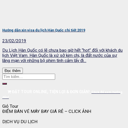
Hướng dẫn xin visa du lịch Hàn Quốc chi tiết 2019
23/02/2019
Du Lịch Hàn Quốc có lẽ chưa bao giờ hết “hot” đối với khách du
lịch Việt Vam. Hàn Quốc là xứ sở kim chi, là đất nước của sự
lãng mạn với những bộ phim tình cảm lấy đi...
Đọc thêm
ĐẶT TOUR ONLINE, TIỆN LỢI & ĐƠN GIẢN!
Click để xem hướng
dẫn!
Giỏ Tour
ĐIỂM BÁN VÉ MÁY BAY GIÁ RẺ – CLICK ẢNH
DỊCH VỤ DU LỊCH