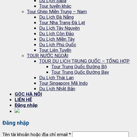
Du Lịch Sapa
Tour tuyến khác
Tour Ghép Miền Trung – Nam
Du Lịch Đà Nẵng
Tour Nha Trang Đà Lạt
Du Lịch Tây Nguyên
Du Lịch Côn Đảo
Du Lịch Miền Tây
Du Lịch Phú Quốc
Tour Liên Tuyến
TOUR NƯỚC NGOÀI
TOUR DU LỊCH TRUNG QUỐC – TỔNG HỢP
Tour Trung Quốc Đường Bộ
Tour Trung Quốc Đường Bay
Du Lịch Thái Lan
Tour Singapore Mã Indo
Du Lịch Nhật Bản
GÓC HÀ NỘI
LIÊN HỆ
Đăng nhập
Đăng nhập
Tên tài khoản hoặc địa chỉ email
*