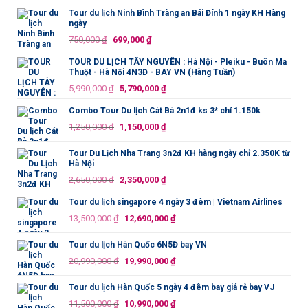
Tour du lịch Ninh Bình Tràng an Bái Đính 1 ngày KH Hàng
ngày
Giá
Giá
750,000
₫
699,000
₫
gốc
hiện
TOUR DU LỊCH TÂY NGUYÊN : Hà Nội - Pleiku - Buôn Ma
là:
tại
Thuột - Hà Nội 4N3Đ - BAY VN (Hàng Tuần)
750,000 ₫.
là:
Giá
Giá
5,990,000
₫
5,790,000
₫
699,000 ₫.
gốc
hiện
Combo Tour Du lịch Cát Bà 2n1đ ks 3* chỉ 1.150k
là:
tại
Giá
Giá
1,250,000
₫
1,150,000
₫
5,990,000 ₫.
là:
gốc
hiện
5,790,000 ₫.
là:
tại
Tour Du Lịch Nha Trang 3n2đ KH hàng ngày chỉ 2.350K từ
Hà Nội
1,250,000 ₫.
là:
Giá
Giá
2,650,000
₫
2,350,000
₫
1,150,000 ₫.
gốc
hiện
Tour du lịch singapore 4 ngày 3 đêm | Vietnam Airlines
là:
tại
Giá
Giá
13,500,000
₫
12,690,000
₫
2,650,000 ₫.
là:
gốc
hiện
2,350,000 ₫.
là:
tại
Tour du lịch Hàn Quốc 6N5Đ bay VN
13,500,000 ₫.
là:
Giá
Giá
20,990,000
₫
19,990,000
₫
12,690,000 ₫.
gốc
hiện
là:
tại
Tour du lịch Hàn Quốc 5 ngày 4 đêm bay giá rẻ bay VJ
20,990,000 ₫.
là:
Giá
Giá
11,500,000
₫
10,990,000
₫