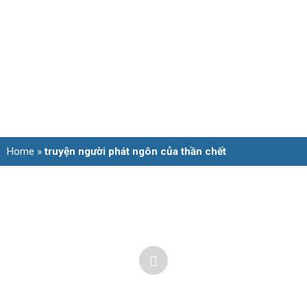
Home
»
truyện người phát ngôn của thần chết