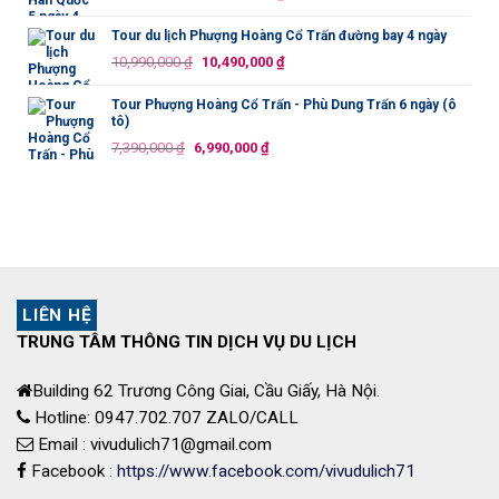
19,990,000 ₫.
gốc
hiện
là:
tại
Tour du lịch Phượng Hoàng Cổ Trấn đường bay 4 ngày
11,500,000 ₫.
là:
Giá
Giá
10,990,000
₫
10,490,000
₫
10,990,000 ₫.
gốc
hiện
là:
tại
Tour Phượng Hoàng Cổ Trấn - Phù Dung Trấn 6 ngày (ô
tô)
10,990,000 ₫.
là:
Giá
Giá
7,390,000
₫
6,990,000
₫
10,490,000 ₫.
gốc
hiện
là:
tại
7,390,000 ₫.
là:
6,990,000 ₫.
LIÊN HỆ
TRUNG TÂM THÔNG TIN DỊCH VỤ DU LỊCH
Building 62 Trương Công Giai, Cầu Giấy, Hà Nội.
Hotline: 0947.702.707 ZALO/CALL
Email : vivudulich71@gmail.com
Facebook :
https://www.facebook.com/vivudulich71