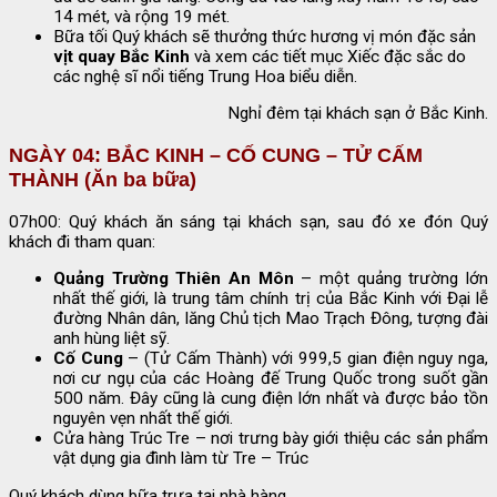
14 mét, và rộng 19 mét.
Bữa tối Quý khách sẽ thưởng thức hương vị món đặc sản
vịt quay Bắc Kinh
và xem các tiết mục Xiếc đặc sắc do
các nghệ sĩ nổi tiếng Trung Hoa biểu diễn.
Nghỉ đêm tại khách sạn ở Bắc Kinh.
NGÀY 04: BẮC KINH – CỐ CUNG – TỬ CẤM
THÀNH (Ăn ba bữa)
07h00: Quý khách ăn sáng tại khách sạn, sau đó xe đón Quý
khách đi tham quan:
Quảng Trường Thiên An Môn
– một quảng trường lớn
nhất thế giới, là trung tâm chính trị của Bắc Kinh với Đại lễ
đường Nhân dân, lăng Chủ tịch Mao Trạch Đông, tượng đài
anh hùng liệt sỹ.
Cố Cung
– (Tử Cấm Thành) với 999,5 gian điện nguy nga,
nơi cư ngụ của các Hoàng đế Trung Quốc trong suốt gần
500 năm. Đây cũng là cung điện lớn nhất và được bảo tồn
nguyên vẹn nhất thế giới.
Cửa hàng Trúc Tre – nơi trưng bày giới thiệu các sản phẩm
vật dụng gia đình làm từ Tre – Trúc
Quý khách dùng bữa trưa tại nhà hàng.