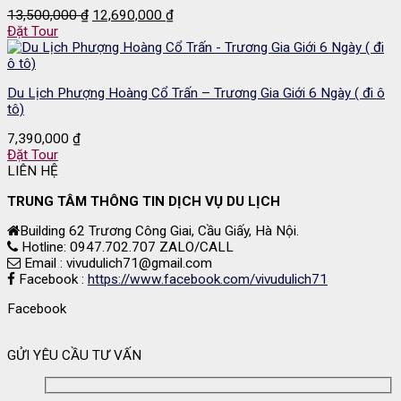
Giá
Giá
13,500,000
₫
12,690,000
₫
gốc
hiện
Đặt Tour
là:
tại
13,500,000 ₫.
là:
12,690,000 ₫.
Du Lịch Phượng Hoàng Cổ Trấn – Trương Gia Giới 6 Ngày ( đi ô
tô)
7,390,000
₫
Đặt Tour
LIÊN HỆ
TRUNG TÂM THÔNG TIN DỊCH VỤ DU LỊCH
Building 62 Trương Công Giai, Cầu Giấy, Hà Nội.
Hotline: 0947.702.707 ZALO/CALL
Email : vivudulich71@gmail.com
Facebook :
https://www.facebook.com/vivudulich71
Facebook
GỬI YÊU CẦU TƯ VẤN