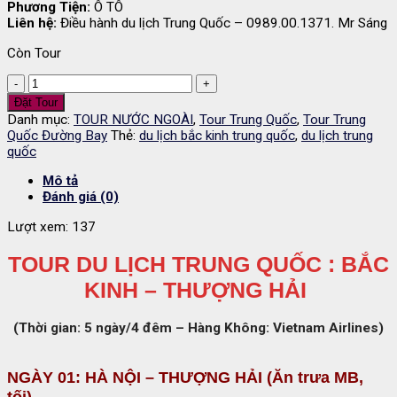
Phương Tiện:
Ô TÔ
Liên hệ:
Điều hành du lịch Trung Quốc – 0989.00.1371. Mr Sáng
Còn Tour
Du
Lịch
Đặt Tour
Trung
Danh mục:
TOUR NƯỚC NGOÀI
,
Tour Trung Quốc
,
Tour Trung
Quốc:
Quốc Đường Bay
Thẻ:
du lịch bắc kinh trung quốc
,
du lịch trung
Bắc
quốc
Kinh
-
Mô tả
Thượng
Đánh giá (0)
Hải
5
Lượt xem:
137
ngày
số
TOUR DU LỊCH TRUNG QUỐC : BẮC
lượng
KINH – THƯỢNG HẢI
(Thời gian: 5 ngày/4 đêm – Hàng Không: Vietnam Airlines)
NGÀY 01: HÀ NỘI – THƯỢNG HẢI (Ăn trưa MB,
tối)