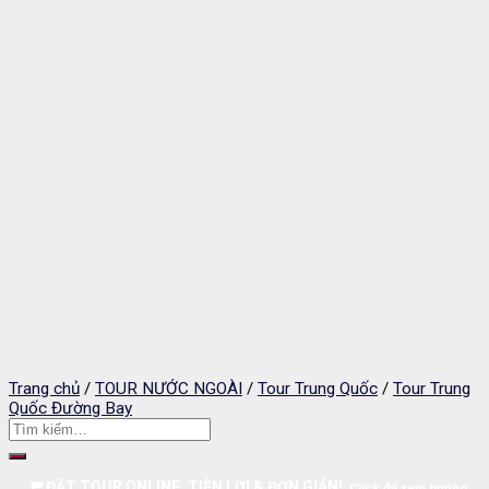
Trang chủ
/
TOUR NƯỚC NGOÀI
/
Tour Trung Quốc
/
Tour Trung
Quốc Đường Bay
ĐẶT TOUR ONLINE, TIỆN LỢI & ĐƠN GIẢN!
Click để xem hướng