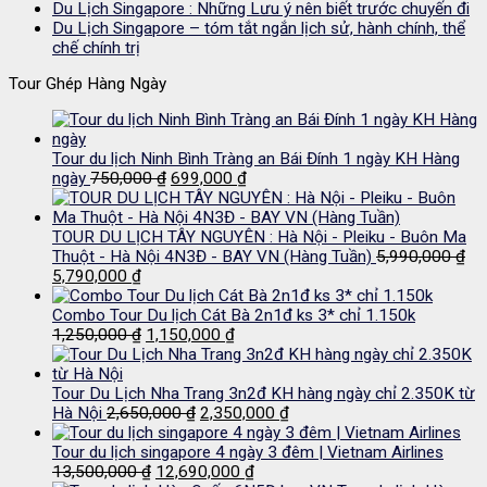
Du Lịch Singapore : Những Lưu ý nên biết trước chuyến đi
Du Lịch Singapore – tóm tắt ngắn lịch sử, hành chính, thể
chế chính trị
Tour Ghép Hàng Ngày
Tour du lịch Ninh Bình Tràng an Bái Đính 1 ngày KH Hàng
Giá
Giá
ngày
750,000
₫
699,000
₫
gốc
hiện
là:
tại
750,000 ₫.
là:
TOUR DU LỊCH TÂY NGUYÊN : Hà Nội - Pleiku - Buôn Ma
699,000 ₫.
Thuột - Hà Nội 4N3Đ - BAY VN (Hàng Tuần)
5,990,000
₫
Giá
Giá
5,790,000
₫
gốc
hiện
là:
tại
Combo Tour Du lịch Cát Bà 2n1đ ks 3* chỉ 1.150k
5,990,000 ₫.
là:
Giá
Giá
1,250,000
₫
1,150,000
₫
5,790,000 ₫.
gốc
hiện
là:
tại
1,250,000 ₫.
là:
Tour Du Lịch Nha Trang 3n2đ KH hàng ngày chỉ 2.350K từ
Giá
1,150,000 ₫.
Giá
Hà Nội
2,650,000
₫
2,350,000
₫
gốc
hiện
là:
tại
Tour du lịch singapore 4 ngày 3 đêm | Vietnam Airlines
Giá
2,650,000 ₫.
Giá
là:
13,500,000
₫
12,690,000
₫