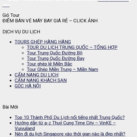
dẫn!
Giỏ Tour
ĐIỂM BÁN VÉ MÁY BAY GIÁ RẺ – CLICK ẢNH
DỊCH VỤ DU LỊCH
TOURS GHÉP HÀNG HÀNG
TOUR DU LỊCH TRUNG QUỐC – TỔNG HỢP
Tour Trung Quốc Đường Bộ
Tour Trung Quốc Đường Bay
Tour ghép lẻ Miền Bắc
Tour Ghép Miền Trung – Miền Nam
CẨM NANG DU LỊCH
CẨM NANG KHÁCH SẠN
GÓC HÀ NỘI
Bài Mới
Top 10 Thành Phố Du Lịch nổi tiếng nhất Trung Quốc?
Hướng dẫn từ a-z Thuỷ Cung Time City – VinKE –
Vuivuiland
Nên đi du lịch Singapore vào thời gian nào là đẹp nhất?