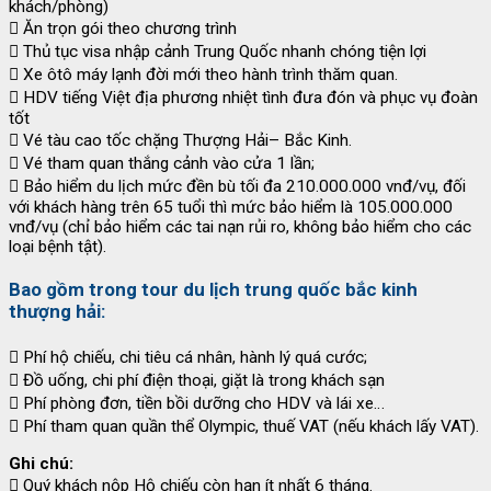
khách/phòng)
 Ăn trọn gói theo chương trình
 Thủ tục visa nhập cảnh Trung Quốc nhanh chóng tiện lợi
 Xe ôtô máy lạnh đời mới theo hành trình thăm quan.
 HDV tiếng Việt địa phương nhiệt tình đưa đón và phục vụ đoàn
tốt
 Vé tàu cao tốc chặng Thượng Hải– Bắc Kinh.
 Vé tham quan thắng cảnh vào cửa 1 lần;
 Bảo hiểm du lịch mức đền bù tối đa 210.000.000 vnđ/vụ, đối
với khách hàng trên 65 tuổi thì mức bảo hiểm là 105.000.000
vnđ/vụ (chỉ bảo hiểm các tai nạn rủi ro, không bảo hiểm cho các
loại bệnh tật).
Bao gồm trong tour du lịch trung quốc bắc kinh
thượng hải:
 Phí hộ chiếu, chi tiêu cá nhân, hành lý quá cước;
 Đồ uống, chi phí điện thoại, giặt là trong khách sạn
 Phí phòng đơn, tiền bồi dưỡng cho HDV và lái xe…
 Phí tham quan quần thể Olympic, thuế VAT (nếu khách lấy VAT).
Ghi chú:
 Quý khách nộp Hộ chiếu còn hạn ít nhất 6 tháng.