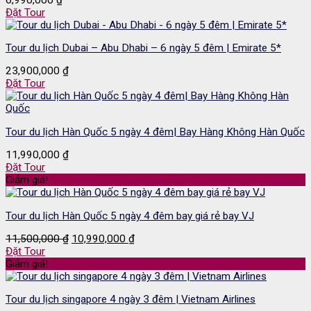
Đặt Tour
Tour du lịch Dubai – Abu Dhabi – 6 ngày 5 đêm | Emirate 5*
23,900,000
₫
Đặt Tour
Tour du lịch Hàn Quốc 5 ngày 4 đêm| Bay Hàng Không Hàn Quốc
11,990,000
₫
Đặt Tour
Giảm giá!
Tour du lịch Hàn Quốc 5 ngày 4 đêm bay giá rẻ bay VJ
Giá
Giá
11,500,000
₫
10,990,000
₫
gốc
hiện
Đặt Tour
là:
tại
Giảm giá!
11,500,000 ₫.
là:
10,990,000 ₫.
Tour du lịch singapore 4 ngày 3 đêm | Vietnam Airlines