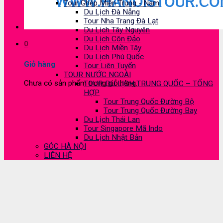
Tour Ghép Miền Trung - Nam
Du Lịch Đà Nẵng
Tour Nha Trang Đà Lạt
Du Lịch Tây Nguyên
Du Lịch Côn Đảo
0
Du Lịch Miền Tây
Du Lịch Phú Quốc
Giỏ hàng
Tour Liên Tuyến
TOUR NƯỚC NGOÀI
Chưa có sản phẩm trong giỏ hàng.
TOUR DU LỊCH TRUNG QUỐC – TỔNG
HỢP
Tour Trung Quốc Đường Bộ
Tour Trung Quốc Đường Bay
Du Lịch Thái Lan
Tour Singapore Mã Indo
Du Lịch Nhật Bản
GÓC HÀ NỘI
LIÊN HỆ