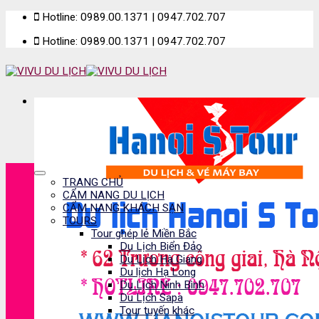
Skip
Hotline: 0989.00.1371 | 0947.702.707
to
Hotline: 0989.00.1371 | 0947.702.707
content
TRANG CHỦ
CẨM NANG DU LỊCH
CẨM NANG KHÁCH SẠN
TOURS
Tour ghép lẻ Miền Bắc
Du Lịch Biển Đảo
Du Lịch Hà Giang
Du lịch Hạ Long
Du Lịch Ninh Bình
Du Lịch Sapa
Tour tuyến khác