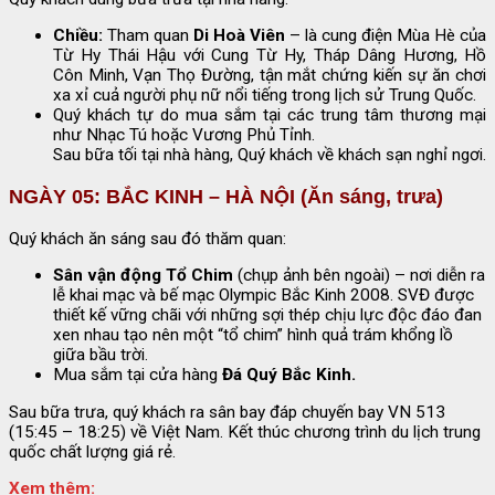
Chiều:
Tham quan
Di Hoà Viên
– là cung điện Mùa Hè của
Từ Hy Thái Hậu với Cung Từ Hy, Tháp Dâng Hương, Hồ
Côn Minh, Vạn Thọ Đường, tận mắt chứng kiến sự ăn chơi
xa xỉ cuả người phụ nữ nổi tiếng trong lịch sử Trung Quốc.
Quý khách tự do mua sắm tại các trung tâm thương mại
như Nhạc Tú hoặc Vương Phủ Tỉnh.
Sau bữa tối tại nhà hàng, Quý khách về khách sạn nghỉ ngơi.
NGÀY 05: BẮC KINH – HÀ NỘI (Ăn sáng, trưa)
Quý khách ăn sáng sau đó thăm quan:
Sân vận động Tổ Chim
(chụp ảnh bên ngoài) – nơi diễn ra
lễ khai mạc và bế mạc Olympic Bắc Kinh 2008. SVĐ được
thiết kế vững chãi với những sợi thép chịu lực độc đáo đan
xen nhau tạo nên một “tổ chim” hình quả trám khổng lồ
giữa bầu trời.
Mua sắm tại cửa hàng
Đá Quý Bắc Kinh.
Sau bữa trưa, quý khách ra sân bay đáp chuyến bay VN 513
(15:45 – 18:25) về Việt Nam. Kết thúc chương trình du lịch trung
quốc chất lượng giá rẻ.
Xem thêm: