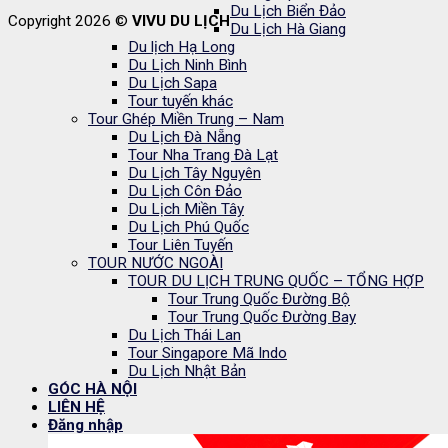
Du Lịch Biển Đảo
Copyright 2026 ©
VIVU DU LỊCH
Du Lịch Hà Giang
Du lịch Hạ Long
Du Lịch Ninh Bình
Du Lịch Sapa
Tour tuyến khác
Tour Ghép Miền Trung – Nam
Du Lịch Đà Nẵng
Tour Nha Trang Đà Lạt
Du Lịch Tây Nguyên
Du Lịch Côn Đảo
Du Lịch Miền Tây
Du Lịch Phú Quốc
Tour Liên Tuyến
TOUR NƯỚC NGOÀI
TOUR DU LỊCH TRUNG QUỐC – TỔNG HỢP
Tour Trung Quốc Đường Bộ
Tour Trung Quốc Đường Bay
Du Lịch Thái Lan
Tour Singapore Mã Indo
Du Lịch Nhật Bản
GÓC HÀ NỘI
LIÊN HỆ
Đăng nhập