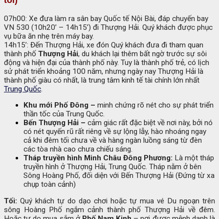
07h00: Xe đưa làm ra sân bay Quốc tế Nội Bài, đáp chuyến bay
VN 530 (10h20’ – 14h15’) đi Thượng Hải. Quý khách được phục
vụ bữa ăn nhẹ trên máy bay.
14h15’: Đến Thượng Hải, xe đón Quý khách đưa đi tham quan
thành phố
Thượng Hải
, du khách lại thêm bất ngờ trước sự sôi
động và hiện đại của thành phố này. Tuy là thành phố trẻ, có lịch
sử phát triển khoảng 100 năm, nhưng ngày nay Thượng Hải là
thành phố giàu có nhất, là trung tâm kinh tế tài chính lớn nhất
Trung Quốc
.
Khu mới Phố Đông –
minh chứng rõ nét cho sự phát triển
thần tốc của Trung Quốc.
Bến Thượng Hải –
cảm giác rất đặc biệt về nơi này, bởi nó
có nét quyến rũ rất riêng về sự lộng lẫy, hào nhoáng ngay
cả khi đêm tối chưa về và hàng ngàn luồng sáng từ đèn
các tòa nhà cao chưa chiếu sáng.
Tháp truyền hình Minh Châu Đông Phương:
Là một tháp
truyền hình ở Thượng Hải, Trung Quốc. Tháp nằm ở bên
Sông Hoàng Phố, đối diện với Bến Thượng Hải (Đứng từ xa
chụp toàn cảnh)
Tối:
Quý khách tự do dạo chơi hoặc tự mua vé Du ngoạn trên
sông Hoàng Phố ngắm cảnh thành phố Thượng Hải về đêm.
Hoặc tự do mua sắm ở
Phố Nam Kinh
– nơi được mệnh danh là