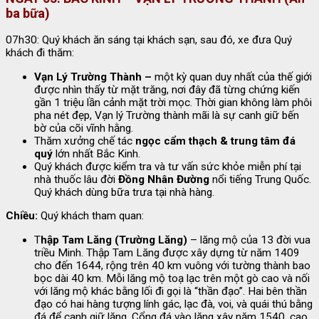
ba bữa)
07h30: Quý khách ăn sáng tại khách sạn, sau đó, xe đưa Quý
khách đi thăm:
Vạn Lý Trường Thành –
một kỳ quan duy nhất của thế giới
được nhìn thấy từ mặt trăng, nơi đây đã từng chứng kiến
gần 1 triệu lần cảnh mặt trời mọc. Thời gian không làm phôi
pha nét đẹp, Vạn lý Trường thành mãi là sự canh giữ bến
bờ của cõi vĩnh hằng.
Thăm xưởng chế tác
ngọc cẩm thạch & trung tâm đá
quý
lớn nhất Bắc Kinh.
Quý khách được kiểm tra và tư vấn sức khỏe miễn phí tại
nhà thuốc lâu đời
Đồng Nhân Đường
nổi tiếng Trung Quốc.
Quý khách dùng bữa trưa tại nhà hàng.
Chiều:
Quý khách tham quan:
T
hập Tam Lăng (Trường Lăng)
– lăng mộ của 13 đời vua
triều Minh. Thập Tam Lăng được xây dựng từ năm 1409
cho đến 1644, rộng trên 40 km vuông với tường thành bao
bọc dài 40 km. Mỗi lăng mộ toạ lạc trên một gò cao và nối
với lăng mộ khác bằng lối đi gọi là “thần đạo”. Hai bên thần
đạo có hai hàng tượng lính gác, lạc đà, voi, và quái thú bằng
đá để canh giữ lăng. Cổng đá vào lăng xây năm 1540, cao