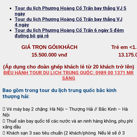
Tour du lịch Phượng Hoàng Cổ Trấn bay thẳng VJ 5
ngày
Tour du lịch Phượng Hoàng Cổ Trấn bay thẳng VJ
4 ngày
Tour du lịch Phượng Hoàng Cổ Trấn 6 ngày 5 đêm
đường bộ giá rẻ
GIÁ TRỌN GÓI/KHÁCH
Trẻ em <1.
15.500.000 vnđ
13.175.
(Áp dụng cho đoàn ghép khách lẻ từ 20 khách trở lên)
ĐIỀU HÀNH TOUR DU LỊCH TRUNG QUỐC: 0989 00 1371 MR
SÁNG
Bao gồm trong tour du lịch trung quốc bắc kinh
thượng hải:
 Vé máy bay 2 chặng: Hà Nội – Thượng Hải // Bắc Kinh – Hà
Nội
 Thuế sân bay quốc tế các nước và an ninh hàng không, phụ phí
xăng dầu
 Khách sạn 3 sao tiêu chuẩn (2 khách/phòng. Nếu lẻ sẽ ở 3