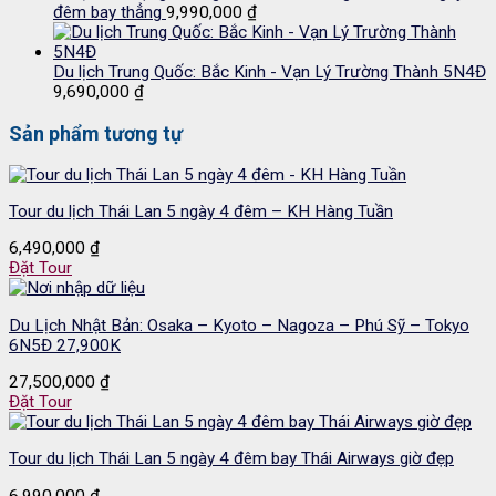
đêm bay thẳng
9,990,000
₫
Du lịch Trung Quốc: Bắc Kinh - Vạn Lý Trường Thành 5N4Đ
9,690,000
₫
Sản phẩm tương tự
Tour du lịch Thái Lan 5 ngày 4 đêm – KH Hàng Tuần
6,490,000
₫
Đặt Tour
Du Lịch Nhật Bản: Osaka – Kyoto – Nagoza – Phú Sỹ – Tokyo
6N5Đ 27,900K
27,500,000
₫
Đặt Tour
Tour du lịch Thái Lan 5 ngày 4 đêm bay Thái Airways giờ đẹp
6,990,000
₫