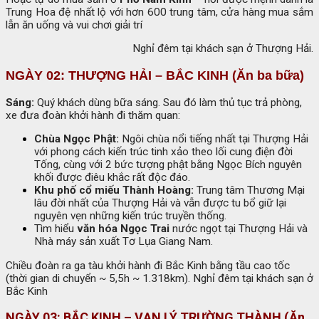
Trung Hoa đệ nhất lộ với hơn 600 trung tâm, cửa hàng mua sắm
lẫn ăn uống và vui chơi giải trí
Nghỉ đêm tại khách sạn ở Thượng Hải.
NGÀY 02: THƯỢNG HẢI – BẮC KINH (Ăn ba bữa)
Sáng:
Quý khách dùng bữa sáng. Sau đó làm thủ tục trả phòng,
xe đưa đoàn khởi hành đi thăm quan:
Chùa Ngọc Phật:
Ngôi chùa nổi tiếng nhất tại Thượng Hải
với phong cách kiến trúc tinh xảo theo lối cung điện đời
Tống, cùng với 2 bức tượng phật bằng Ngọc Bích nguyên
khối được điêu khắc rất độc đáo.
Khu phố cổ miếu Thành Hoàng:
Trung tâm Thương Mại
lâu đời nhất của Thượng Hải và vẫn được tu bổ giữ lại
nguyên vẹn những kiến trúc truyền thống.
Tìm hiểu
văn hóa Ngọc Trai
nước ngọt tại Thượng Hải và
Nhà máy sản xuất Tơ Lụa Giang Nam.
Chiều đoàn ra ga tàu khởi hành đi Bắc Kinh bằng tầu cao tốc
(thời gian di chuyển ~ 5,5h ~ 1.318km). Nghỉ đêm tại khách sạn ở
Bắc Kinh
NGÀY 03: BẮC KINH – VẠN LÝ TRƯỜNG THÀNH (Ăn