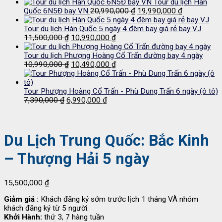
gốc
hiện
2,350,000 ₫.
Tour du lịch Hàn
là:
tại
Giá
Giá
Quốc 6N5Đ bay VN
20,990,000
₫
19,990,000
₫
13,500,000 ₫.
là:
gốc
hiện
12,690,000 ₫.
là:
tại
Tour du lịch Hàn Quốc 5 ngày 4 đêm bay giá rẻ bay VJ
Giá
Giá
20,990,000 ₫.
là:
11,500,000
₫
10,990,000
₫
gốc
hiện
19,990,000 
là:
tại
Tour du lịch Phượng Hoàng Cổ Trấn đường bay 4 ngày
11,500,000 ₫.
Giá
là:
Giá
10,990,000
₫
10,490,000
₫
gốc
10,990,000 ₫.
hiện
là:
tại
10,990,000 ₫.
là:
Tour Phượng Hoàng Cổ Trấn - Phù Dung Trấn 6 ngày (ô tô)
Giá
Giá
10,490,000 ₫.
7,390,000
₫
6,990,000
₫
gốc
hiện
là:
tại
7,390,000 ₫.
là:
6,990,000 ₫.
Du Lịch Trung Quốc: Bắc Kinh
– Thượng Hải 5 ngày
15,500,000
₫
Giảm giá :
Khách đăng ký sớm trước lịch 1 tháng VÀ nhóm
khách đăng ký từ 5 người.
Khởi Hành:
thứ 3, 7 hàng tuần