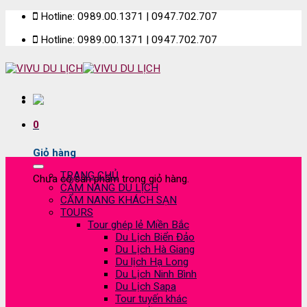
Skip
Hotline: 0989.00.1371 | 0947.702.707
to
Hotline: 0989.00.1371 | 0947.702.707
content
0
Giỏ hàng
TRANG CHỦ
Chưa có sản phẩm trong giỏ hàng.
CẨM NANG DU LỊCH
CẨM NANG KHÁCH SẠN
TOURS
Tour ghép lẻ Miền Bắc
Du Lịch Biển Đảo
Du Lịch Hà Giang
Du lịch Hạ Long
Du Lịch Ninh Bình
Du Lịch Sapa
Tour tuyến khác