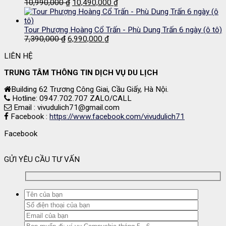
11,500,000 ₫.
Giá
là:
Giá
10,990,000
₫
10,490,000
₫
gốc
10,990,000 ₫.
hiện
là:
tại
10,990,000 ₫.
là:
Tour Phượng Hoàng Cổ Trấn - Phù Dung Trấn 6 ngày (ô tô)
Giá
Giá
10,490,000 ₫.
7,390,000
₫
6,990,000
₫
gốc
hiện
LIÊN HỆ
là:
tại
7,390,000 ₫.
là:
TRUNG TÂM THÔNG TIN DỊCH VỤ DU LỊCH
6,990,000 ₫.
Building 62 Trương Công Giai, Cầu Giấy, Hà Nội.
Hotline: 0947.702.707 ZALO/CALL
Email : vivudulich71@gmail.com
Facebook :
https://www.facebook.com/vivudulich71
Facebook
GỬI YÊU CẦU TƯ VẤN