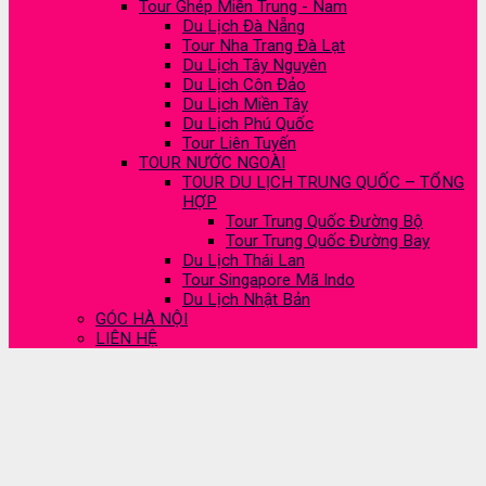
Tour Ghép Miền Trung - Nam
Du Lịch Đà Nẵng
Tour Nha Trang Đà Lạt
Du Lịch Tây Nguyên
Du Lịch Côn Đảo
Du Lịch Miền Tây
Du Lịch Phú Quốc
Tour Liên Tuyến
TOUR NƯỚC NGOÀI
TOUR DU LỊCH TRUNG QUỐC – TỔNG
HỢP
Tour Trung Quốc Đường Bộ
Tour Trung Quốc Đường Bay
Du Lịch Thái Lan
Tour Singapore Mã Indo
Du Lịch Nhật Bản
GÓC HÀ NỘI
LIÊN HỆ