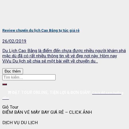
Review chuyến du lịch Cao Bằng tự túc giá rẻ
26/02/2019
Du Lịch Cao Bằng là điểm đến chưa được nhiều người khám phá
mặc dù đã có rất nhiều thông tin về vẻ đẹp nơi này. Hôm nay
ViVu Du lịch sẽ chia sẻ một bài viết về chuyến du...
Đọc thêm
ĐẶT TOUR ONLINE, TIỆN LỢI & ĐƠN GIẢN!
Click để xem hướng
dẫn!
Giỏ Tour
ĐIỂM BÁN VÉ MÁY BAY GIÁ RẺ – CLICK ẢNH
DỊCH VỤ DU LỊCH