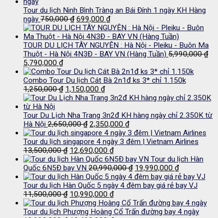
Tour du lịch Ninh Bình Tràng an Bái Đính 1 ngày KH Hàng
Giá
Giá
ngày
750,000
₫
699,000
₫
gốc
hiện
là:
tại
750,000 ₫.
là:
TOUR DU LỊCH TÂY NGUYÊN : Hà Nội - Pleiku - Buôn Ma
699,000 ₫.
Thuột - Hà Nội 4N3Đ - BAY VN (Hàng Tuần)
5,990,000
₫
Giá
Giá
5,790,000
₫
gốc
hiện
là:
tại
Combo Tour Du lịch Cát Bà 2n1đ ks 3* chỉ 1.150k
5,990,000 ₫.
là:
Giá
Giá
1,250,000
₫
1,150,000
₫
5,790,000 ₫.
gốc
hiện
là:
tại
1,250,000 ₫.
là:
Tour Du Lịch Nha Trang 3n2đ KH hàng ngày chỉ 2.350K từ
Giá
1,150,000 ₫.
Giá
Hà Nội
2,650,000
₫
2,350,000
₫
gốc
hiện
là:
tại
Tour du lịch singapore 4 ngày 3 đêm | Vietnam Airlines
Giá
2,650,000 ₫.
Giá
là:
13,500,000
₫
12,690,000
₫
gốc
hiện
2,350,000 ₫.
Tour du lịch Hàn
là:
tại
Giá
Giá
Quốc 6N5Đ bay VN
20,990,000
₫
19,990,000
₫
13,500,000 ₫.
là:
gốc
hiện
12,690,000 ₫.
là:
tại
Tour du lịch Hàn Quốc 5 ngày 4 đêm bay giá rẻ bay VJ
Giá
Giá
20,990,000 ₫.
là:
11,500,000
₫
10,990,000
₫
gốc
hiện
19,990,000 
là:
tại
Tour du lịch Phượng Hoàng Cổ Trấn đường bay 4 ngày