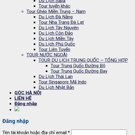
Du Lịch Sapa
Tour tuyến khác
Tour Ghép Miền Trung – Nam
Du Lịch Đà Nẵng
Tour Nha Trang Đà Lạt
Du Lịch Tây Nguyên
Du Lịch Côn Đảo
Du Lịch Miền Tây
Du Lịch Phú Quốc
Tour Liên Tuyến
TOUR NƯỚC NGOÀI
TOUR DU LỊCH TRUNG QUỐC – TỔNG HỢP
Tour Trung Quốc Đường Bộ
Tour Trung Quốc Đường Bay
Du Lịch Thái Lan
Tour Singapore Mã Indo
Du Lịch Nhật Bản
GÓC HÀ NỘI
LIÊN HỆ
Đăng nhập
Đăng nhập
Tên tài khoản hoặc địa chỉ email
*