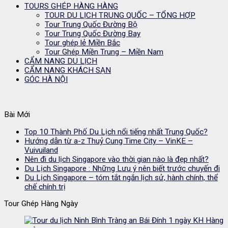
TOURS GHÉP HÀNG HÀNG
TOUR DU LỊCH TRUNG QUỐC – TỔNG HỢP
Tour Trung Quốc Đường Bộ
Tour Trung Quốc Đường Bay
Tour ghép lẻ Miền Bắc
Tour Ghép Miền Trung – Miền Nam
CẨM NANG DU LỊCH
CẨM NANG KHÁCH SẠN
GÓC HÀ NỘI
Bài Mới
Top 10 Thành Phố Du Lịch nổi tiếng nhất Trung Quốc?
Hướng dẫn từ a-z Thuỷ Cung Time City – VinKE –
Vuivuiland
Nên đi du lịch Singapore vào thời gian nào là đẹp nhất?
Du Lịch Singapore : Những Lưu ý nên biết trước chuyến đi
Du Lịch Singapore – tóm tắt ngắn lịch sử, hành chính, thể
chế chính trị
Tour Ghép Hàng Ngày