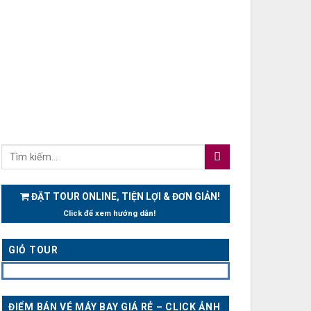
ĐẶT TOUR ONLINE, TIỆN LỢI & ĐƠN GIẢN!
Click để xem hướng dẫn!
GIỎ TOUR
ĐIỂM BÁN VÉ MÁY BAY GIÁ RẺ – CLICK ẢNH