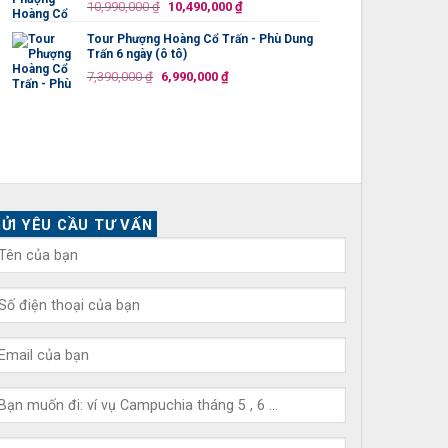
Giá
Giá
10,990,000
₫
10,490,000
₫
10,990,000 ₫.
gốc
hiện
Tour Phượng Hoàng Cổ Trấn - Phù Dung
là:
tại
Trấn 6 ngày (ô tô)
10,990,000 ₫.
là:
Giá
Giá
7,390,000
₫
6,990,000
₫
10,490,000 ₫.
gốc
hiện
là:
tại
7,390,000 ₫.
là:
6,990,000 ₫.
ỬI YÊU CẦU TƯ VẤN