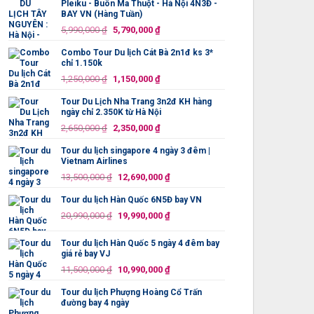
Pleiku - Buôn Ma Thuột - Hà Nội 4N3Đ -
750,000 ₫.
là:
BAY VN (Hàng Tuần)
699,000 ₫.
Giá
Giá
5,990,000
₫
5,790,000
₫
gốc
hiện
Combo Tour Du lịch Cát Bà 2n1đ ks 3*
là:
tại
chỉ 1.150k
5,990,000 ₫.
là:
Giá
Giá
1,250,000
₫
1,150,000
₫
5,790,000 ₫.
gốc
hiện
Tour Du Lịch Nha Trang 3n2đ KH hàng
là:
tại
ngày chỉ 2.350K từ Hà Nội
1,250,000 ₫.
là:
Giá
Giá
2,650,000
₫
2,350,000
₫
1,150,000 ₫.
gốc
hiện
Tour du lịch singapore 4 ngày 3 đêm |
là:
tại
Vietnam Airlines
2,650,000 ₫.
là:
Giá
Giá
13,500,000
₫
12,690,000
₫
2,350,000 ₫.
gốc
hiện
Tour du lịch Hàn Quốc 6N5Đ bay VN
là:
tại
Giá
Giá
13,500,000 ₫.
là:
20,990,000
₫
19,990,000
₫
gốc
hiện
12,690,000 ₫.
là:
tại
Tour du lịch Hàn Quốc 5 ngày 4 đêm bay
20,990,000 ₫.
là:
giá rẻ bay VJ
19,990,000 ₫.
Giá
Giá
11,500,000
₫
10,990,000
₫
gốc
hiện
Tour du lịch Phượng Hoàng Cổ Trấn
là:
tại
đường bay 4 ngày
11,500,000 ₫.
là: