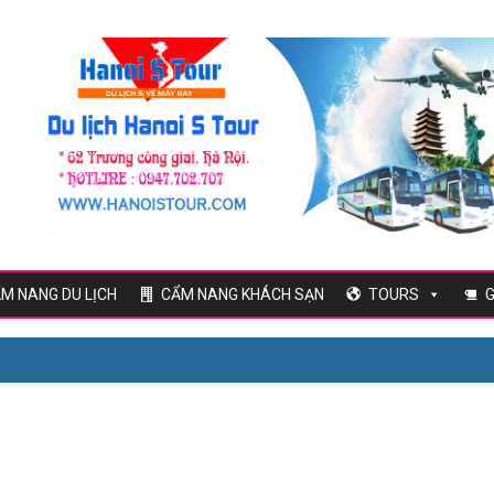
M NANG DU LỊCH
CẨM NANG KHÁCH SẠN
TOURS
G