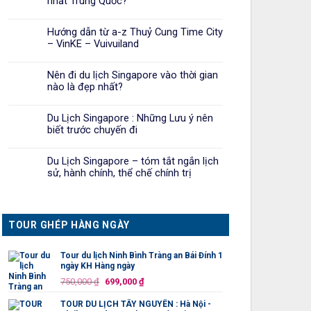
nhất Trung Quốc?
Hướng dẫn từ a-z Thuỷ Cung Time City
– VinKE – Vuivuiland
Nên đi du lịch Singapore vào thời gian
nào là đẹp nhất?
Du Lịch Singapore : Những Lưu ý nên
biết trước chuyến đi
Du Lịch Singapore – tóm tắt ngắn lịch
sử, hành chính, thể chế chính trị
TOUR GHÉP HÀNG NGÀY
Tour du lịch Ninh Bình Tràng an Bái Đính 1
ngày KH Hàng ngày
Giá
Giá
750,000
₫
699,000
₫
gốc
hiện
TOUR DU LỊCH TÂY NGUYÊN : Hà Nội -
là:
tại