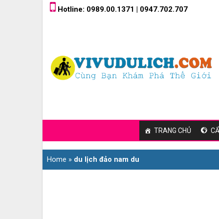
Skip
Hotline: 0989.00.1371 | 0947.702.707
to
content
TRANG CHỦ
CẨ
Home
»
du lịch đảo nam du