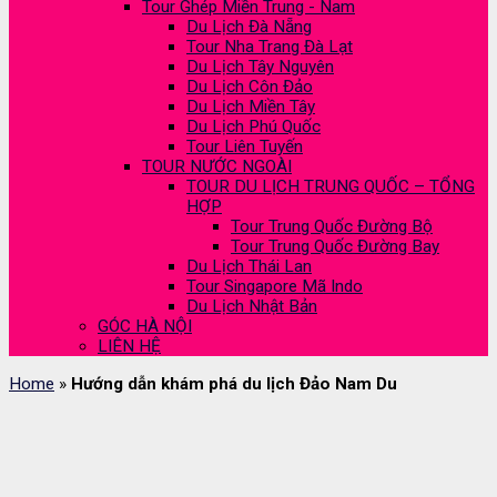
Tour Ghép Miền Trung - Nam
Du Lịch Đà Nẵng
Tour Nha Trang Đà Lạt
Du Lịch Tây Nguyên
Du Lịch Côn Đảo
Du Lịch Miền Tây
Du Lịch Phú Quốc
Tour Liên Tuyến
TOUR NƯỚC NGOÀI
TOUR DU LỊCH TRUNG QUỐC – TỔNG
HỢP
Tour Trung Quốc Đường Bộ
Tour Trung Quốc Đường Bay
Du Lịch Thái Lan
Tour Singapore Mã Indo
Du Lịch Nhật Bản
GÓC HÀ NỘI
LIÊN HỆ
Home
»
Hướng dẫn khám phá du lịch Đảo Nam Du