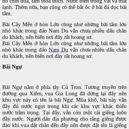
hồ chơi đùa, tắm thỏa thích. Nước biển trong vắt và mát
lạnh. Thêm nữa, bạn cũng có thể bắt ốc ở bãi đá dọc bãi
tắm.
Bãi Cây Mến ở hòn Lớn cũng như những bãi tắm lớn
nhỏ khác trong đảo Nam Du vẫn chưa nhiều dấu chân
du khách, nên biển nơi đây rất hoang sơ.
Bãi Cây Mến ở hòn Lớn cũng như những bãi tắm lớn
nhỏ khác trong đảo
Nam Du
vẫn chưa nhiều dấu chân
du khách, nên biển nơi đây rất hoang sơ.
Bãi Ngự
Bãi Ngự nằm ở phía tây Củ Tron. Tương truyền trên
đường qua Xiêm, vua Gia Long đã dừng lại đây nên
khu vực này có tên là bãi Ngự. Mùa khô, bãi này vẫn
đầy đủ nước ngọt trong khi các khu vực khác thiếu
nước trầm trọng. Tại đây, vẫn còn một cái giếng luôn
đầy nước. Người dân địa phương cho rằng giếng được
đào khi vua đặt chân đến đây nên được đặt tên là giếng