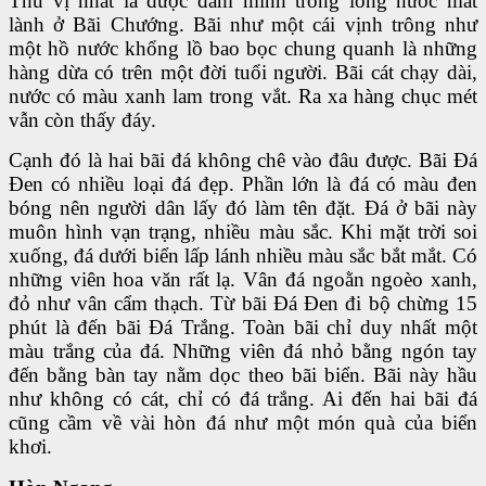
Thú vị nhất là được đắm mình trong lòng nước mát
lành ở Bãi Chướng. Bãi như một cái vịnh trông như
một hồ nước khổng lồ bao bọc chung quanh là những
hàng dừa có trên một đời tuổi người. Bãi cát chạy dài,
nước có màu xanh lam trong vắt. Ra xa hàng chục mét
vẫn còn thấy đáy.
Cạnh đó là hai bãi đá không chê vào đâu được. Bãi Ðá
Ðen có nhiều loại đá đẹp. Phần lớn là đá có màu đen
bóng nên người dân lấy đó làm tên đặt. Ðá ở bãi này
muôn hình vạn trạng, nhiều màu sắc. Khi mặt trời soi
xuống, đá dưới biển lấp lánh nhiều màu sắc bắt mắt. Có
những viên hoa văn rất lạ. Vân đá ngoằn ngoèo xanh,
đỏ như vân cẩm thạch. Từ bãi Ðá Ðen đi bộ chừng 15
phút là đến bãi Ðá Trắng. Toàn bãi chỉ duy nhất một
màu trắng của đá. Những viên đá nhỏ bằng ngón tay
đến bằng bàn tay nằm dọc theo bãi biển. Bãi này hầu
như không có cát, chỉ có đá trắng. Ai đến hai bãi đá
cũng cầm về vài hòn đá như một món quà của biển
khơi.