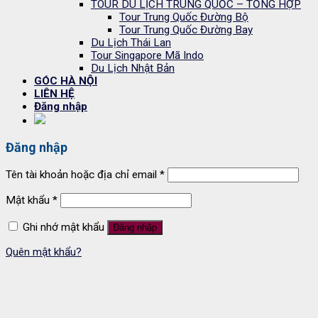
TOUR DU LỊCH TRUNG QUỐC – TỔNG HỢP
Tour Trung Quốc Đường Bộ
Tour Trung Quốc Đường Bay
Du Lịch Thái Lan
Tour Singapore Mã Indo
Du Lịch Nhật Bản
GÓC HÀ NỘI
LIÊN HỆ
Đăng nhập
Đăng nhập
Tên tài khoản hoặc địa chỉ email
*
Mật khẩu
*
Ghi nhớ mật khẩu
Đăng nhập
Quên mật khẩu?