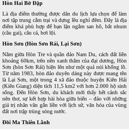
Hòn Hai Bờ Đập
Là địa điểm thường được dân du lịch lựa chọn để làm
nơi tập trung cắm trại và dựng lều nghỉ đêm. Đây là địa
điểm khá phù hợp để bạn lặn ngắm san hô, bắt nhum
(cầu gai), câu cá, bơi lội.
Hòn Sơn (Hòn Sơn Rái, Lại Sơn)
Nằm giữa Hòn Tre và quần đảo Nam Du, cách đất liền
khoảng 60km, trên nền xanh thẳm của đại dương, Hòn
Sơn (hòn Sơn Rái) hiện lên như một quả núi khổng lồ.
Từ năm 1983, hòn đảo duyên dáng này được mang tên
là Lại Sơn, một trong 4 xã đảo thuộc huyện Kiên Hải
(Kiên Giang) diện tích 11,5 km2 với hơn 2.000 hộ sinh
sống. Đến Hòn Sơn, du khách mới thấy hết cảnh sắc
nên thơ, sự kết hợp hài hòa giữa biển – đảo với những
giá trị nhân văn gắn liền với lịch sử, văn hóa của vùng
đất nơi trập trùng sóng nước.
Đồi Ma Thiên Lãnh