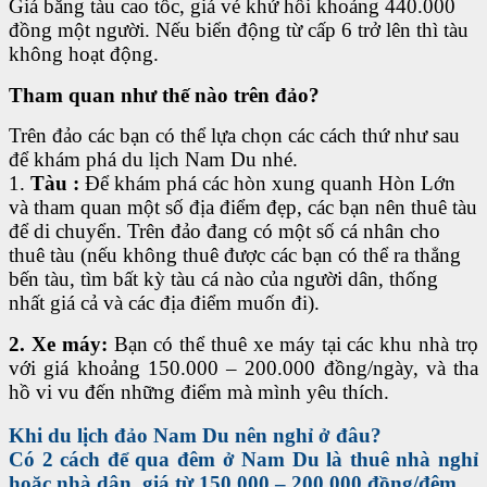
Giá bằng tàu cao tốc, giá vé khứ hồi khoảng 440.000
đồng một người. Nếu biển động từ cấp 6 trở lên thì tàu
không hoạt động.
Tham quan như thế nào trên đảo?
Trên đảo các bạn có thể lựa chọn các cách thứ như sau
để khám phá du lịch Nam Du nhé.
1.
Tàu :
Để khám phá các hòn xung quanh Hòn Lớn
và tham quan một số địa điểm đẹp, các bạn nên thuê tàu
để di chuyển. Trên đảo đang có một số cá nhân cho
thuê tàu (nếu không thuê được các bạn có thể ra thẳng
bến tàu, tìm bất kỳ tàu cá nào của người dân, thống
nhất giá cả và các địa điểm muốn đi).
2. Xe máy:
Bạn có thể thuê xe máy tại các khu nhà trọ
với giá khoảng 150.000 – 200.000 đồng/ngày, và tha
hồ vi vu đến những điểm mà mình yêu thích.
Khi du lịch đảo Nam Du nên nghỉ ở đâu?
Có 2 cách để qua đêm ở Nam Du là thuê nhà nghỉ
hoặc nhà dân, giá từ 150.000 – 200.000 đồng/đêm.