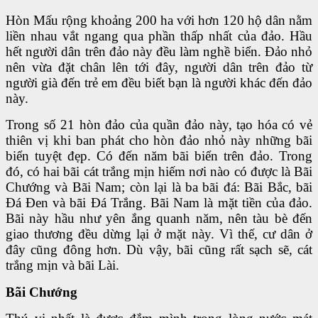
Hòn Mấu rộng khoảng 200 ha với hơn 120 hộ dân nằm
liền nhau vắt ngang qua phần thấp nhất của đảo. Hầu
hết người dân trên đảo này đều làm nghề biển. Ðảo nhỏ
nên vừa đặt chân lên tới đây, người dân trên đảo từ
người già đến trẻ em đều biết bạn là người khác đến đảo
này.
Trong số 21 hòn đảo của quần đảo này, tạo hóa có vẻ
thiên vị khi ban phát cho hòn đảo nhỏ này những bãi
biển tuyệt đẹp. Có đến năm bãi biển trên đảo. Trong
đó, có hai bãi cát trắng mịn hiếm nơi nào có được là Bãi
Chướng và Bãi Nam; còn lại là ba bãi đá: Bãi Bắc, bãi
Ðá Ðen và bãi Ðá Trắng. Bãi Nam là mặt tiền của đảo.
Bãi này hầu như yên ắng quanh năm, nên tàu bè đến
giao thương đều dừng lại ở mặt này. Vì thế, cư dân ở
đây cũng đông hơn. Dù vậy, bãi cũng rất sạch sẽ, cát
trắng mịn và bãi Lài.
Bãi Chướng