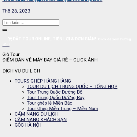
Th8 28, 2023
ĐẶT TOUR ONLINE, TIỆN LỢI & ĐƠN GIẢN!
Click để xem hướng
dẫn!
Giỏ Tour
ĐIỂM BÁN VÉ MÁY BAY GIÁ RẺ – CLICK ẢNH
DỊCH VỤ DU LỊCH
TOURS GHÉP HÀNG HÀNG
TOUR DU LỊCH TRUNG QUỐC – TỔNG HỢP
Tour Trung Quốc Đường Bộ
Tour Trung Quốc Đường Bay
Tour ghép lẻ Miền Bắc
Tour Ghép Miền Trung – Miền Nam
CẨM NANG DU LỊCH
CẨM NANG KHÁCH SẠN
GÓC HÀ NỘI