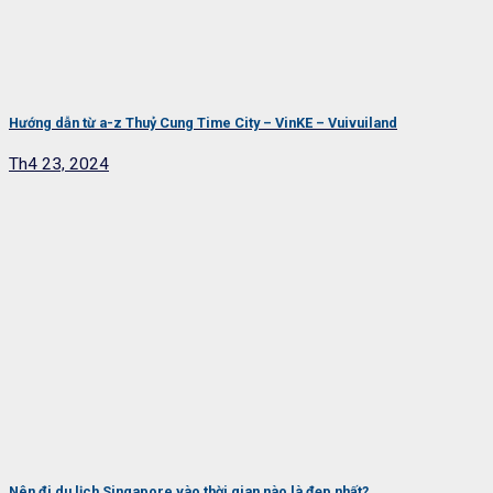
Hướng dẫn từ a-z Thuỷ Cung Time City – VinKE – Vuivuiland
Th4 23, 2024
Nên đi du lịch Singapore vào thời gian nào là đẹp nhất?