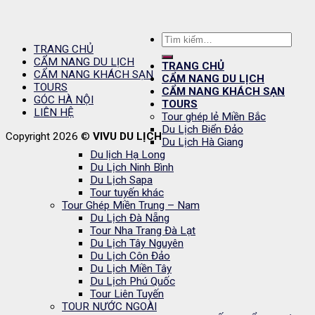
Tìm
TRANG CHỦ
kiếm:
CẨM NANG DU LỊCH
TRANG CHỦ
CẨM NANG KHÁCH SẠN
CẨM NANG DU LỊCH
TOURS
CẨM NANG KHÁCH SẠN
GÓC HÀ NỘI
TOURS
LIÊN HỆ
Tour ghép lẻ Miền Bắc
Du Lịch Biển Đảo
Copyright 2026 ©
VIVU DU LỊCH
Du Lịch Hà Giang
Du lịch Hạ Long
Du Lịch Ninh Bình
Du Lịch Sapa
Tour tuyến khác
Tour Ghép Miền Trung – Nam
Du Lịch Đà Nẵng
Tour Nha Trang Đà Lạt
Du Lịch Tây Nguyên
Du Lịch Côn Đảo
Du Lịch Miền Tây
Du Lịch Phú Quốc
Tour Liên Tuyến
TOUR NƯỚC NGOÀI