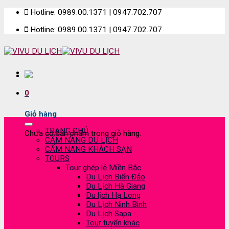
Skip
Hotline: 0989.00.1371 | 0947.702.707
to
Hotline: 0989.00.1371 | 0947.702.707
content
0
Giỏ hàng
TRANG CHỦ
Chưa có sản phẩm trong giỏ hàng.
CẨM NANG DU LỊCH
CẨM NANG KHÁCH SẠN
TOURS
Tour ghép lẻ Miền Bắc
Du Lịch Biển Đảo
Du Lịch Hà Giang
Du lịch Hạ Long
Du Lịch Ninh Bình
Du Lịch Sapa
Tour tuyến khác