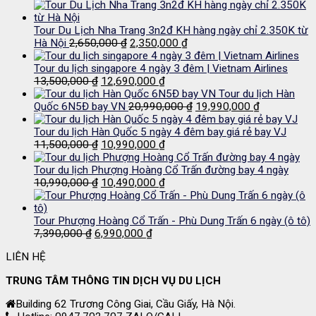
5,790,000 ₫.
gốc
hiện
là:
tại
1,250,000 ₫.
là:
Tour Du Lịch Nha Trang 3n2đ KH hàng ngày chỉ 2.350K từ
Giá
1,150,000 ₫.
Giá
Hà Nội
2,650,000
₫
2,350,000
₫
gốc
hiện
là:
tại
Tour du lịch singapore 4 ngày 3 đêm | Vietnam Airlines
Giá
2,650,000 ₫.
Giá
là:
13,500,000
₫
12,690,000
₫
gốc
hiện
2,350,000 ₫.
Tour du lịch Hàn
là:
tại
Giá
Giá
Quốc 6N5Đ bay VN
20,990,000
₫
19,990,000
₫
13,500,000 ₫.
là:
gốc
hiện
12,690,000 ₫.
là:
tại
Tour du lịch Hàn Quốc 5 ngày 4 đêm bay giá rẻ bay VJ
Giá
Giá
20,990,000 ₫.
là:
11,500,000
₫
10,990,000
₫
gốc
hiện
19,990,000 
là:
tại
Tour du lịch Phượng Hoàng Cổ Trấn đường bay 4 ngày
11,500,000 ₫.
Giá
là:
Giá
10,990,000
₫
10,490,000
₫
gốc
10,990,000 ₫.
hiện
là:
tại
10,990,000 ₫.
là:
Tour Phượng Hoàng Cổ Trấn - Phù Dung Trấn 6 ngày (ô tô)
Giá
Giá
10,490,000 ₫.
7,390,000
₫
6,990,000
₫
gốc
hiện
LIÊN HỆ
là:
tại
7,390,000 ₫.
là:
TRUNG TÂM THÔNG TIN DỊCH VỤ DU LỊCH
6,990,000 ₫.
Building 62 Trương Công Giai, Cầu Giấy, Hà Nội.