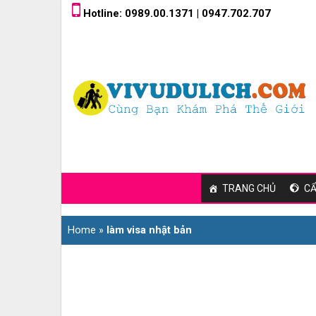
Skip
Hotline: 0989.00.1371 | 0947.702.707
to
content
TRANG CHỦ
CẨ
Home
»
làm visa nhật bản