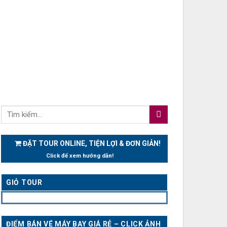
ĐẶT TOUR ONLINE, TIỆN LỢI & ĐƠN GIẢN!
Click để xem hướng dẫn!
GIỎ TOUR
ĐIỂM BÁN VÉ MÁY BAY GIÁ RẺ – CLICK ẢNH