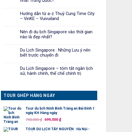
nhất Trung Quốc?
Hướng dẫn từ a-z Thuỷ Cung Time City
– VinKE – Vuivuiland
Nên đi du lịch Singapore vào thời gian
nào là đẹp nhất?
Du Lịch Singapore : Những Lưu ý nên
biết trước chuyến đi
Du Lịch Singapore – tóm tắt ngắn lịch
sử, hành chính, thể chế chính trị
TOUR GHÉP HÀNG NGÀY
Tour du lịch Ninh Bình Tràng an Bái Đính 1
ngày KH Hàng ngày
Giá
Giá
750,000
₫
699,000
₫
gốc
hiện
TOUR DU LỊCH TÂY NGUYÊN : Hà Nội -
là:
tại