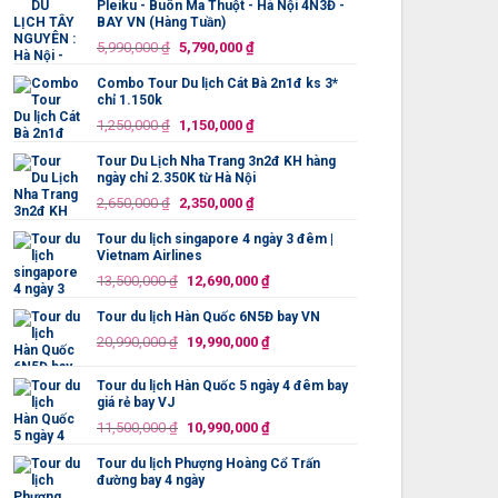
Pleiku - Buôn Ma Thuột - Hà Nội 4N3Đ -
750,000 ₫.
là:
BAY VN (Hàng Tuần)
699,000 ₫.
Giá
Giá
5,990,000
₫
5,790,000
₫
gốc
hiện
Combo Tour Du lịch Cát Bà 2n1đ ks 3*
là:
tại
chỉ 1.150k
5,990,000 ₫.
là:
Giá
Giá
1,250,000
₫
1,150,000
₫
5,790,000 ₫.
gốc
hiện
Tour Du Lịch Nha Trang 3n2đ KH hàng
là:
tại
ngày chỉ 2.350K từ Hà Nội
1,250,000 ₫.
là:
Giá
Giá
2,650,000
₫
2,350,000
₫
1,150,000 ₫.
gốc
hiện
Tour du lịch singapore 4 ngày 3 đêm |
là:
tại
Vietnam Airlines
2,650,000 ₫.
là:
Giá
Giá
13,500,000
₫
12,690,000
₫
2,350,000 ₫.
gốc
hiện
Tour du lịch Hàn Quốc 6N5Đ bay VN
là:
tại
Giá
Giá
13,500,000 ₫.
là:
20,990,000
₫
19,990,000
₫
gốc
hiện
12,690,000 ₫.
là:
tại
Tour du lịch Hàn Quốc 5 ngày 4 đêm bay
20,990,000 ₫.
là:
giá rẻ bay VJ
19,990,000 ₫.
Giá
Giá
11,500,000
₫
10,990,000
₫
gốc
hiện
Tour du lịch Phượng Hoàng Cổ Trấn
là:
tại
đường bay 4 ngày
11,500,000 ₫.
là: