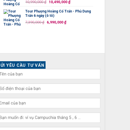
Giá
Giá
10,990,000
₫
10,490,000
₫
10,990,000 ₫.
gốc
hiện
Tour Phượng Hoàng Cổ Trấn - Phù Dung
là:
tại
Trấn 6 ngày (ô tô)
10,990,000 ₫.
là:
Giá
Giá
7,390,000
₫
6,990,000
₫
10,490,000 ₫.
gốc
hiện
là:
tại
7,390,000 ₫.
là:
6,990,000 ₫.
ỬI YÊU CẦU TƯ VẤN