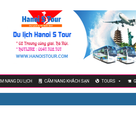
M NANG DU LỊCH
CẨM NANG KHÁCH SẠN
TOURS
G