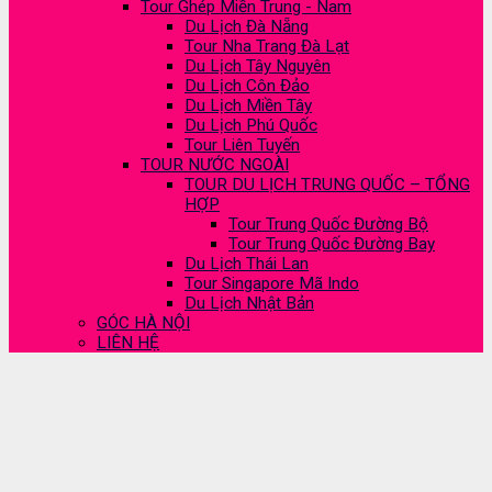
Tour Ghép Miền Trung - Nam
Du Lịch Đà Nẵng
Tour Nha Trang Đà Lạt
Du Lịch Tây Nguyên
Du Lịch Côn Đảo
Du Lịch Miền Tây
Du Lịch Phú Quốc
Tour Liên Tuyến
TOUR NƯỚC NGOÀI
TOUR DU LỊCH TRUNG QUỐC – TỔNG
HỢP
Tour Trung Quốc Đường Bộ
Tour Trung Quốc Đường Bay
Du Lịch Thái Lan
Tour Singapore Mã Indo
Du Lịch Nhật Bản
GÓC HÀ NỘI
LIÊN HỆ