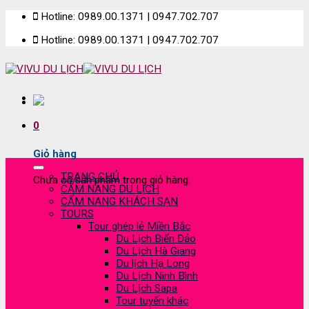
Skip
Hotline: 0989.00.1371 | 0947.702.707
to
Hotline: 0989.00.1371 | 0947.702.707
content
0
Giỏ hàng
TRANG CHỦ
Chưa có sản phẩm trong giỏ hàng.
CẨM NANG DU LỊCH
CẨM NANG KHÁCH SẠN
TOURS
Tour ghép lẻ Miền Bắc
Du Lịch Biển Đảo
Du Lịch Hà Giang
Du lịch Hạ Long
Du Lịch Ninh Bình
Du Lịch Sapa
Tour tuyến khác