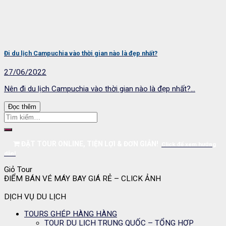
Đi du lịch Campuchia vào thời gian nào là đẹp nhất?
27/06/2022
Nên đi du lịch Campuchia vào thời gian nào là đẹp nhất?...
Đọc thêm
ĐẶT TOUR ONLINE, TIỆN LỢI & ĐƠN GIẢN!
Click để xem hướng
dẫn!
Giỏ Tour
ĐIỂM BÁN VÉ MÁY BAY GIÁ RẺ – CLICK ẢNH
DỊCH VỤ DU LỊCH
TOURS GHÉP HÀNG HÀNG
TOUR DU LỊCH TRUNG QUỐC – TỔNG HỢP