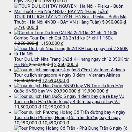
Giá
Giá
ngày
750,000
₫
699,000
₫
gốc
hiện
là:
tại
750,000 ₫.
là:
TOUR DU LỊCH TÂY NGUYÊN : Hà Nội - Pleiku - Buôn Ma
699,000 ₫.
Thuột - Hà Nội 4N3Đ - BAY VN (Hàng Tuần)
5,990,000
₫
Giá
Giá
5,790,000
₫
gốc
hiện
là:
tại
Combo Tour Du lịch Cát Bà 2n1đ ks 3* chỉ 1.150k
5,990,000 ₫.
là:
Giá
Giá
1,250,000
₫
1,150,000
₫
5,790,000 ₫.
gốc
hiện
là:
tại
1,250,000 ₫.
là:
Tour Du Lịch Nha Trang 3n2đ KH hàng ngày chỉ 2.350K từ
Giá
1,150,000 ₫.
Giá
Hà Nội
2,650,000
₫
2,350,000
₫
gốc
hiện
là:
tại
Tour du lịch singapore 4 ngày 3 đêm | Vietnam Airlines
Giá
2,650,000 ₫.
Giá
là:
13,500,000
₫
12,690,000
₫
gốc
hiện
2,350,000 ₫.
Tour du lịch Hàn
là:
tại
Giá
Giá
Quốc 6N5Đ bay VN
20,990,000
₫
19,990,000
₫
13,500,000 ₫.
là:
gốc
hiện
12,690,000 ₫.
là:
tại
Tour du lịch Hàn Quốc 5 ngày 4 đêm bay giá rẻ bay VJ
Giá
Giá
20,990,000 ₫.
là:
11,500,000
₫
10,990,000
₫
gốc
hiện
19,990,000 
là:
tại
Tour du lịch Phượng Hoàng Cổ Trấn đường bay 4 ngày
11,500,000 ₫.
Giá
là:
Giá
10,990,000
₫
10,490,000
₫
gốc
10,990,000 ₫.
hiện