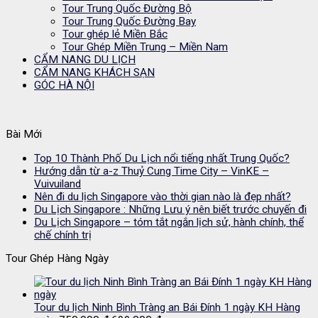
Tour Trung Quốc Đường Bộ
Tour Trung Quốc Đường Bay
Tour ghép lẻ Miền Bắc
Tour Ghép Miền Trung – Miền Nam
CẨM NANG DU LỊCH
CẨM NANG KHÁCH SẠN
GÓC HÀ NỘI
Bài Mới
Top 10 Thành Phố Du Lịch nổi tiếng nhất Trung Quốc?
Hướng dẫn từ a-z Thuỷ Cung Time City – VinKE –
Vuivuiland
Nên đi du lịch Singapore vào thời gian nào là đẹp nhất?
Du Lịch Singapore : Những Lưu ý nên biết trước chuyến đi
Du Lịch Singapore – tóm tắt ngắn lịch sử, hành chính, thể
chế chính trị
Tour Ghép Hàng Ngày
Tour du lịch Ninh Bình Tràng an Bái Đính 1 ngày KH Hàng