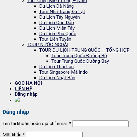
Tour Ghép Miền Trung – Nam
Du Lịch Đà Nẵng
Tour Nha Trang Đà Lạt
Du Lịch Tây Nguyên
Du Lịch Côn Đảo
Du Lịch Miền Tây
Du Lịch Phú Quốc
Tour Liên Tuyến
TOUR NƯỚC NGOÀI
TOUR DU LỊCH TRUNG QUỐC – TỔNG HỢP
Tour Trung Quốc Đường Bộ
Tour Trung Quốc Đường Bay
Du Lịch Thái Lan
Tour Singapore Mã Indo
Du Lịch Nhật Bản
GÓC HÀ NỘI
LIÊN HỆ
Đăng nhập
Đăng nhập
Tên tài khoản hoặc địa chỉ email
*
Mật khẩu
*