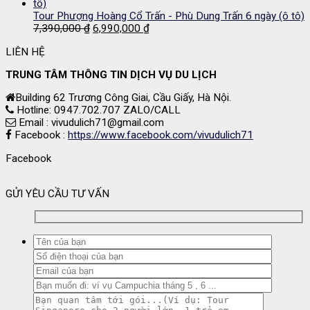
là:
tại
10,990,000 ₫.
là:
Tour Phượng Hoàng Cổ Trấn - Phù Dung Trấn 6 ngày (ô tô)
Giá
Giá
10,490,000 ₫.
7,390,000
₫
6,990,000
₫
gốc
hiện
LIÊN HỆ
là:
tại
7,390,000 ₫.
là:
TRUNG TÂM THÔNG TIN DỊCH VỤ DU LỊCH
6,990,000 ₫.
Building 62 Trương Công Giai, Cầu Giấy, Hà Nội.
Hotline: 0947.702.707 ZALO/CALL
Email : vivudulich71@gmail.com
Facebook :
https://www.facebook.com/vivudulich71
Facebook
GỬI YÊU CẦU TƯ VẤN