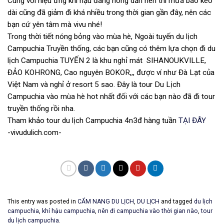
Cùng với hiệu ứng khí hậu đang nóng dần nên thì mưa bão kéo
dài cũng đã giảm đi khá nhiều trong thời gian gần đây, nên các
bạn cứ yên tâm mà vivu nhé!
Trong thời tiết nóng bỏng vào mùa hè, Ngoài tuyến du lịch
Campuchia Truyền thống, các bạn cũng có thêm lựa chọn đi du
lịch Campuchia TUYẾN 2 là khu nghỉ mát SIHANOUKVILLE,
ĐẢO KOHRONG, Cao nguyên BOKOR,,, được ví như Đà Lạt của
Việt Nam và nghỉ ở resort 5 sao. Đây là tour Du Lịch
Campuchia vào mùa hè hot nhất đối với các bạn nào đã đi tour
truyền thống rồi nha.
Tham khảo tour du lịch Campuchia 4n3đ hàng tuần
TẠI ĐÂY
-vivudulich.com-
This entry was posted in
CẨM NANG DU LỊCH
,
DU LỊCH
and tagged
du lịch
campuchia
,
khí hậu campuchia
,
nên đi campuchia vào thời gian nào
,
tour
du lịch campuchia
.