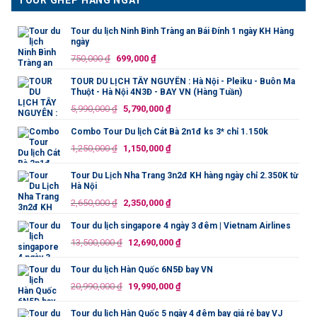
Tour du lịch Ninh Bình Tràng an Bái Đính 1 ngày KH Hàng
ngày
Giá
Giá
750,000
₫
699,000
₫
gốc
hiện
TOUR DU LỊCH TÂY NGUYÊN : Hà Nội - Pleiku - Buôn Ma
là:
tại
Thuột - Hà Nội 4N3Đ - BAY VN (Hàng Tuần)
750,000 ₫.
là:
Giá
Giá
5,990,000
₫
5,790,000
₫
699,000 ₫.
gốc
hiện
Combo Tour Du lịch Cát Bà 2n1đ ks 3* chỉ 1.150k
là:
tại
Giá
Giá
1,250,000
₫
1,150,000
₫
5,990,000 ₫.
là:
gốc
hiện
5,790,000 ₫.
là:
tại
Tour Du Lịch Nha Trang 3n2đ KH hàng ngày chỉ 2.350K từ
Hà Nội
1,250,000 ₫.
là:
Giá
Giá
2,650,000
₫
2,350,000
₫
1,150,000 ₫.
gốc
hiện
Tour du lịch singapore 4 ngày 3 đêm | Vietnam Airlines
là:
tại
Giá
Giá
13,500,000
₫
12,690,000
₫
2,650,000 ₫.
là:
gốc
hiện
2,350,000 ₫.
là:
tại
Tour du lịch Hàn Quốc 6N5Đ bay VN
13,500,000 ₫.
là:
Giá
Giá
20,990,000
₫
19,990,000
₫
12,690,000 ₫.
gốc
hiện
là:
tại
Tour du lịch Hàn Quốc 5 ngày 4 đêm bay giá rẻ bay VJ