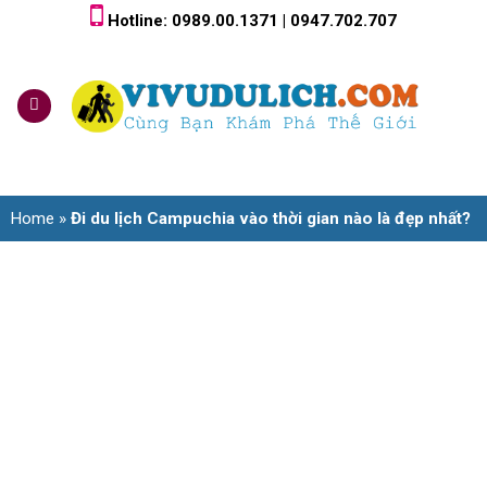
Skip
Hotline: 0989.00.1371 | 0947.702.707
to
content
0
Home
»
Đi du lịch Campuchia vào thời gian nào là đẹp nhất?