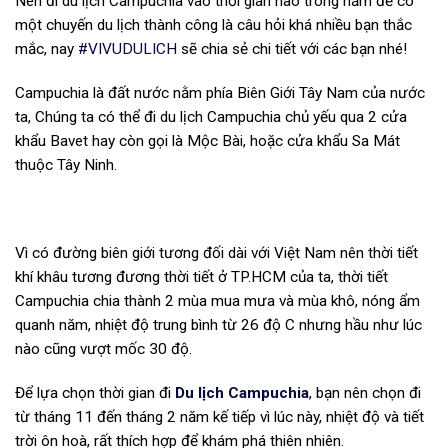
Nên đi du lịch Campuchia vào thơi gian nào trong năm để có
một chuyến du lịch thành công là câu hỏi khá nhiều bạn thắc
mắc, nay
#VIVUDULICH
sẽ chia sẻ chi tiết với các bạn nhé!
Campuchia là đất nước nằm phía Biên Giới Tây Nam của nước
ta, Chúng ta có thể đi du lịch Campuchia chủ yếu qua 2 cửa
khẩu Bavet hay còn gọi là Mộc Bài, hoặc cửa khẩu Sa Mát
thuộc Tây Ninh.
Vì có đường biên giới tương đối dài với Việt Nam nên thời tiết
khí khâu tương đương thời tiết ở TP.HCM của ta, thời tiết
Campuchia chia thành 2 mùa mua mưa và mùa khô, nóng ẩm
quanh năm, nhiệt độ trung bình từ 26 độ C nhưng hầu như lúc
nào cũng vượt mốc 30 độ.
Để lựa chọn thời gian đi
Du lịch Campuchia
, bạn nên chọn đi
từ tháng 11 đến tháng 2 năm kế tiếp vì lúc này, nhiệt độ và tiết
trời ôn hoà, rất thích hợp để khám phá thiên nhiên.