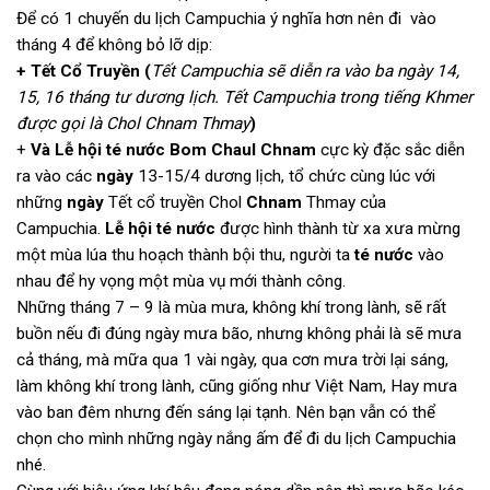
Để có 1 chuyến du lịch Campuchia ý nghĩa hơn nên đi vào
tháng 4 để không bỏ lỡ dịp:
+ Tết Cổ Truyền (
Tết Campuchia sẽ diễn ra vào ba ngày 14,
15, 16 tháng tư dương lịch. Tết Campuchia trong tiếng Khmer
được gọi là Chol Chnam Thmay
)
+
Và Lễ hội té nước Bom Chaul Chnam
cực kỳ đặc sắc diễn
ra vào các
ngày
13-15/4 dương lịch, tổ chức cùng lúc với
những
ngày
Tết cổ truyền Chol
Chnam
Thmay của
Campuchia.
Lễ hội té nước
được hình thành từ xa xưa mừng
một mùa lúa thu hoạch thành bội thu, người ta
té nước
vào
nhau để hy vọng một mùa vụ mới thành công.
Những tháng 7 – 9 là mùa mưa, không khí trong lành, sẽ rất
buồn nếu đi đúng ngày mưa bão, nhưng không phải là sẽ mưa
cả tháng, mà mữa qua 1 vài ngày, qua cơn mưa trời lại sáng,
làm không khí trong lành, cũng giống như Việt Nam, Hay mưa
vào ban đêm nhưng đến sáng lại tạnh. Nên bạn vẫn có thể
chọn cho mình những ngày nắng ấm để đi du lịch Campuchia
nhé.