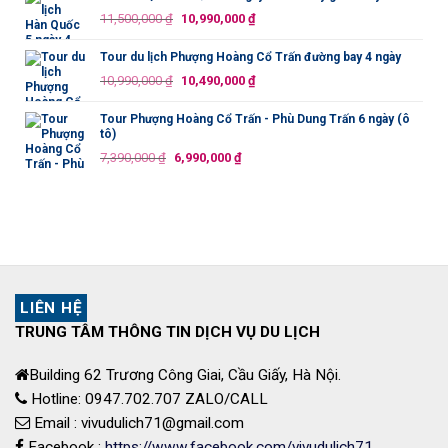
20,990,000 ₫.
là:
Giá
Giá
11,500,000
₫
10,990,000
₫
19,990,000 ₫.
gốc
hiện
là:
tại
Tour du lịch Phượng Hoàng Cổ Trấn đường bay 4 ngày
11,500,000 ₫.
là:
Giá
Giá
10,990,000
₫
10,490,000
₫
10,990,000 ₫.
gốc
hiện
là:
tại
Tour Phượng Hoàng Cổ Trấn - Phù Dung Trấn 6 ngày (ô
tô)
10,990,000 ₫.
là:
Giá
Giá
7,390,000
₫
6,990,000
₫
10,490,000 ₫.
gốc
hiện
là:
tại
7,390,000 ₫.
là:
6,990,000 ₫.
LIÊN HỆ
TRUNG TÂM THÔNG TIN DỊCH VỤ DU LỊCH
Building 62 Trương Công Giai, Cầu Giấy, Hà Nội.
Hotline: 0947.702.707 ZALO/CALL
Email : vivudulich71@gmail.com
Facebook :
https://www.facebook.com/vivudulich71