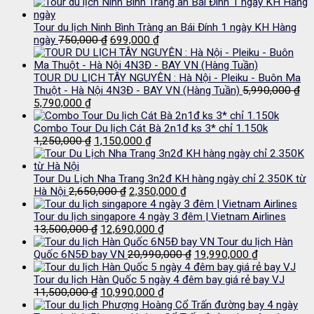
Tour du lịch Ninh Bình Tràng an Bái Đính 1 ngày KH Hàng
Giá
Giá
ngày
750,000
₫
699,000
₫
gốc
hiện
là:
tại
750,000 ₫.
là:
TOUR DU LỊCH TÂY NGUYÊN : Hà Nội - Pleiku - Buôn Ma
699,000 ₫.
Thuột - Hà Nội 4N3Đ - BAY VN (Hàng Tuần)
5,990,000
₫
Giá
Giá
5,790,000
₫
gốc
hiện
là:
tại
Combo Tour Du lịch Cát Bà 2n1đ ks 3* chỉ 1.150k
5,990,000 ₫.
là:
Giá
Giá
1,250,000
₫
1,150,000
₫
5,790,000 ₫.
gốc
hiện
là:
tại
1,250,000 ₫.
là:
Tour Du Lịch Nha Trang 3n2đ KH hàng ngày chỉ 2.350K từ
Giá
1,150,000 ₫.
Giá
Hà Nội
2,650,000
₫
2,350,000
₫
gốc
hiện
là:
tại
Tour du lịch singapore 4 ngày 3 đêm | Vietnam Airlines
Giá
2,650,000 ₫.
Giá
là:
13,500,000
₫
12,690,000
₫
gốc
hiện
2,350,000 ₫.
Tour du lịch Hàn
là:
tại
Giá
Giá
Quốc 6N5Đ bay VN
20,990,000
₫
19,990,000
₫
13,500,000 ₫.
là:
gốc
hiện
12,690,000 ₫.
là:
tại
Tour du lịch Hàn Quốc 5 ngày 4 đêm bay giá rẻ bay VJ
Giá
Giá
20,990,000 ₫.
là:
11,500,000
₫
10,990,000
₫
gốc
hiện
19,990,000 