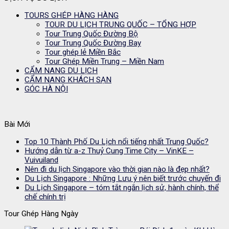
TOURS GHÉP HÀNG HÀNG
TOUR DU LỊCH TRUNG QUỐC – TỔNG HỢP
Tour Trung Quốc Đường Bộ
Tour Trung Quốc Đường Bay
Tour ghép lẻ Miền Bắc
Tour Ghép Miền Trung – Miền Nam
CẨM NANG DU LỊCH
CẨM NANG KHÁCH SẠN
GÓC HÀ NỘI
Bài Mới
Top 10 Thành Phố Du Lịch nổi tiếng nhất Trung Quốc?
Hướng dẫn từ a-z Thuỷ Cung Time City – VinKE –
Vuivuiland
Nên đi du lịch Singapore vào thời gian nào là đẹp nhất?
Du Lịch Singapore : Những Lưu ý nên biết trước chuyến đi
Du Lịch Singapore – tóm tắt ngắn lịch sử, hành chính, thể
chế chính trị
Tour Ghép Hàng Ngày