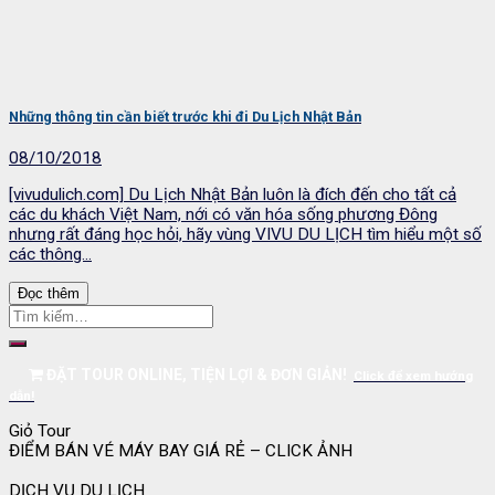
Những thông tin cần biết trước khi đi Du Lịch Nhật Bản
08/10/2018
[vivudulich.com] Du Lịch Nhật Bản luôn là đích đến cho tất cả
các du khách Việt Nam, nới có văn hóa sống phương Đông
nhưng rất đáng học hỏi, hãy vùng VIVU DU LỊCH tìm hiểu một số
các thông...
Đọc thêm
ĐẶT TOUR ONLINE, TIỆN LỢI & ĐƠN GIẢN!
Click để xem hướng
dẫn!
Giỏ Tour
ĐIỂM BÁN VÉ MÁY BAY GIÁ RẺ – CLICK ẢNH
DỊCH VỤ DU LỊCH