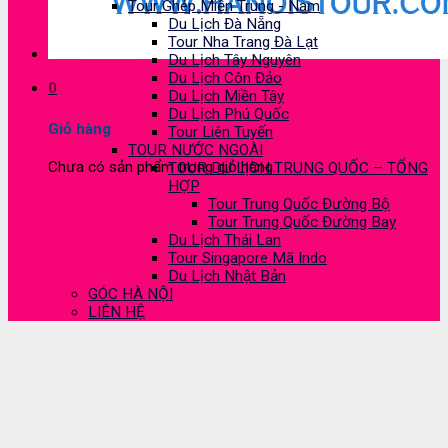
Tour Ghép Miền Trung - Nam
Du Lịch Đà Nẵng
Tour Nha Trang Đà Lạt
Du Lịch Tây Nguyên
Du Lịch Côn Đảo
0
Du Lịch Miền Tây
Du Lịch Phú Quốc
Giỏ hàng
Tour Liên Tuyến
TOUR NƯỚC NGOÀI
Chưa có sản phẩm trong giỏ hàng.
TOUR DU LỊCH TRUNG QUỐC – TỔNG
HỢP
Tour Trung Quốc Đường Bộ
Tour Trung Quốc Đường Bay
Du Lịch Thái Lan
Tour Singapore Mã Indo
Du Lịch Nhật Bản
GÓC HÀ NỘI
LIÊN HỆ