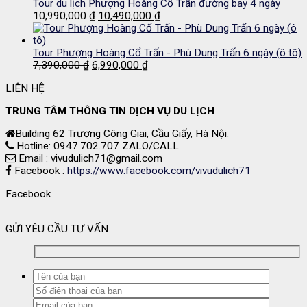
là:
tại
Tour du lịch Phượng Hoàng Cổ Trấn đường bay 4 ngày
11,500,000 ₫.
Giá
là:
Giá
10,990,000
₫
10,490,000
₫
gốc
10,990,000 ₫.
hiện
là:
tại
10,990,000 ₫.
là:
Tour Phượng Hoàng Cổ Trấn - Phù Dung Trấn 6 ngày (ô tô)
Giá
Giá
10,490,000 ₫.
7,390,000
₫
6,990,000
₫
gốc
hiện
LIÊN HỆ
là:
tại
7,390,000 ₫.
là:
TRUNG TÂM THÔNG TIN DỊCH VỤ DU LỊCH
6,990,000 ₫.
Building 62 Trương Công Giai, Cầu Giấy, Hà Nội.
Hotline: 0947.702.707 ZALO/CALL
Email : vivudulich71@gmail.com
Facebook :
https://www.facebook.com/vivudulich71
Facebook
GỬI YÊU CẦU TƯ VẤN