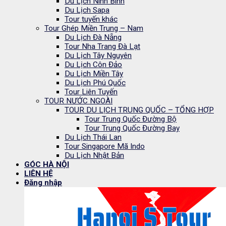
Du Lịch Ninh Bình
Du Lịch Sapa
Tour tuyến khác
Tour Ghép Miền Trung – Nam
Du Lịch Đà Nẵng
Tour Nha Trang Đà Lạt
Du Lịch Tây Nguyên
Du Lịch Côn Đảo
Du Lịch Miền Tây
Du Lịch Phú Quốc
Tour Liên Tuyến
TOUR NƯỚC NGOÀI
TOUR DU LỊCH TRUNG QUỐC – TỔNG HỢP
Tour Trung Quốc Đường Bộ
Tour Trung Quốc Đường Bay
Du Lịch Thái Lan
Tour Singapore Mã Indo
Du Lịch Nhật Bản
GÓC HÀ NỘI
LIÊN HỆ
Đăng nhập