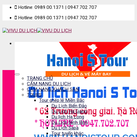
Skip
Hotline: 0989.00.1371 | 0947.702.707
to
Hotline: 0989.00.1371 | 0947.702.707
content
TRANG CHỦ
CẨM NANG DU LỊCH
CẨM NANG KHÁCH SẠN
TOURS
Tour ghép lẻ Miền Bắc
Du Lịch Biển Đảo
Du Lịch Hà Giang
Du lịch Hạ Long
Du Lịch Ninh Bình
Du Lịch Sapa
Tour tuyến khác