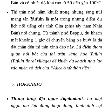
o
Bản và có nhiệt độ khá cao từ 50 đến gần 100
C
Thị trấn nhỏ nằm khuất trong những rặng núi
mang tên
Yufuin
là một trong những điểm du
lịch nổi tiếng của tỉnh Oita (phía tây nam Nhật
Bản) nói chung. Từ thành phố Beppu, du khách
mất khoảng 1 giờ di chuyển bằng xe buýt là đã
đặt chân đến thị trấn xinh đẹp này.
Là điểm tham
quan nổi bật của thị trấn, làng hoa Yufuin
(Yufuin floral village) dễ khiến du khách như lạc
vào miền cổ tích của “Alice ở xứ thần tiên”.
7.
HOKKAIDO
Thung lũng địa ngục Jigokudani.
Là một
ngọn núi lửa đang hoạt động, hình ảnh cột