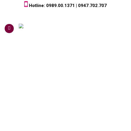
Skip
Hotline: 0989.00.1371 | 0947.702.707
to
content
0