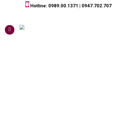
Skip
Hotline: 0989.00.1371 | 0947.702.707
to
content
0