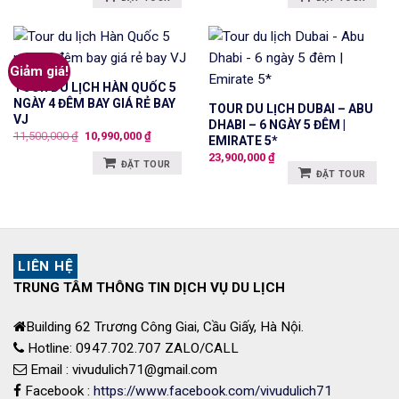
Giảm giá!
TOUR DU LỊCH HÀN QUỐC 5
NGÀY 4 ĐÊM BAY GIÁ RẺ BAY
TOUR DU LỊCH DUBAI – ABU
VJ
DHABI – 6 NGÀY 5 ĐÊM |
Giá
Giá
11,500,000
₫
10,990,000
₫
EMIRATE 5*
gốc
hiện
23,900,000
₫
là:
tại
ĐẶT TOUR
11,500,000 ₫.
là:
ĐẶT TOUR
10,990,000 ₫.
LIÊN HỆ
TRUNG TÂM THÔNG TIN DỊCH VỤ DU LỊCH
Building 62 Trương Công Giai, Cầu Giấy, Hà Nội.
Hotline: 0947.702.707 ZALO/CALL
Email : vivudulich71@gmail.com
Facebook :
https://www.facebook.com/vivudulich71