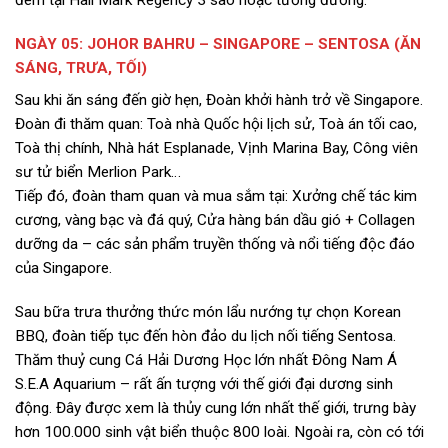
đêm tại Hall Mark Regency 3 sao hoặc tương đương.
NGÀY 05: JOHOR BAHRU – SINGAPORE – SENTOSA (ĂN
SÁNG, TRƯA, TỐI)
Sau khi ăn sáng đến giờ hẹn, Đoàn khởi hành trở về Singapore.
Đoàn đi thăm quan: Toà nhà Quốc hội lịch sử, Toà án tối cao,
Toà thị chính, Nhà hát Esplanade, Vịnh Marina Bay, Công viên
sư tử biển Merlion Park…
Tiếp đó, đoàn tham quan và mua sắm tại: Xưởng chế tác kim
cương, vàng bạc và đá quý, Cửa hàng bán dầu gió + Collagen
dưỡng da – các sản phẩm truyền thống và nổi tiếng độc đáo
của Singapore.
Sau bữa trưa thưởng thức món lẩu nướng tự chọn Korean
BBQ, đoàn tiếp tục đến hòn đảo du lịch nối tiếng Sentosa.
Thăm thuỷ cung Cá Hải Dương Học lớn nhất Đông Nam Á
S.E.A Aquarium – rất ấn tượng với thế giới đại dương sinh
động. Đây được xem là thủy cung lớn nhất thế giới, trưng bày
hơn 100.000 sinh vật biển thuộc 800 loài. Ngoài ra, còn có tới