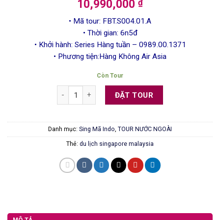
10,990,000
₫
• Mã tour: FBT.S004.01.A
• Thời gian: 6n5đ
• Khởi hành: Series Hàng tuần – 0989.00.1371
• Phương tiện:Hàng Không Air Asia
Còn Tour
Tour du lịch Singapore - Malaysia 6 ngày | Air Asia
ĐẶT TOUR
Danh mục:
Sing Mã Indo
,
TOUR NƯỚC NGOÀI
Thẻ:
du lịch singapore malaysia
MÔ TẢ