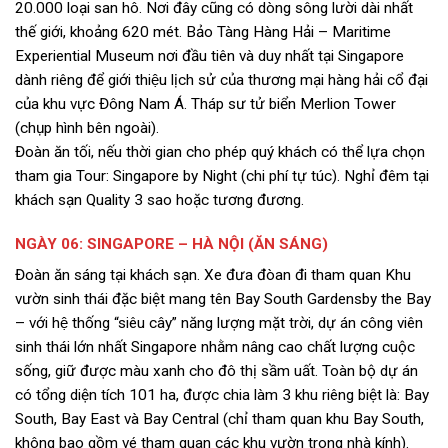
20.000 loại san hô. Nơi đây cũng có dòng sông lười dài nhất
thế giới, khoảng 620 mét. Bảo Tàng Hàng Hải – Maritime
Experiential Museum nơi đầu tiên và duy nhất tại Singapore
dành riêng để giới thiệu lịch sử của thương mại hàng hải cổ đại
của khu vực Đông Nam Á. Tháp sư tử biển Merlion Tower
(chụp hình bên ngoài).
Đoàn ăn tối, nếu thời gian cho phép quý khách có thể lựa chọn
tham gia Tour: Singapore by Night (chi phí tự túc). Nghỉ đêm tại
khách sạn Quality 3 sao hoặc tương đương.
NGÀY 06: SINGAPORE – HÀ NỘI (ĂN SÁNG)
Đoàn ăn sáng tại khách sạn. Xe đưa đòan đi tham quan Khu
vườn sinh thái đặc biệt mang tên Bay South Gardensby the Bay
– với hệ thống “siêu cây” năng lượng mặt trời, dự án công viên
sinh thái lớn nhất Singapore nhằm nâng cao chất lượng cuộc
sống, giữ được màu xanh cho đô thị sầm uất. Toàn bộ dự án
có tổng diện tích 101 ha, được chia làm 3 khu riêng biệt là: Bay
South, Bay East và Bay Central (chỉ tham quan khu Bay South,
không bao gồm vé tham quan các khu vườn trong nhà kính).