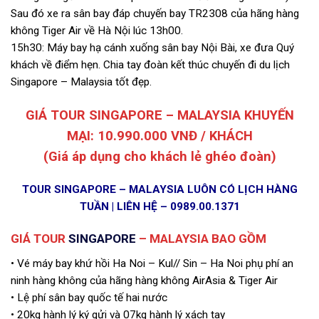
Sau đó xe ra sân bay đáp chuyến bay TR2308 của hãng hàng
không Tiger Air về Hà Nội lúc 13h00.
15h30: Máy bay hạ cánh xuống sân bay Nội Bài, xe đưa Quý
khách về điểm hẹn. Chia tay đoàn kết thúc chuyến đi du lịch
Singapore – Malaysia tốt đẹp.
GIÁ TOUR SINGAPORE – MALAYSIA KHUYẾN
MẠI: 10.990.000 VNĐ / KHÁCH
(Giá áp dụng cho khách lẻ ghéo đoàn)
TOUR SINGAPORE – MALAYSIA LUÔN CÓ LỊCH HÀNG
TUẦN | LIÊN HỆ – 0989.00.1371
GIÁ TOUR
SINGAPORE
– MALAYSIA BAO GỒM
• Vé máy bay khứ hồi Ha Noi – Kul// Sin – Ha Noi phụ phí an
ninh hàng không của hãng hàng không AirAsia & Tiger Air
• Lệ phí sân bay quốc tế hai nước
• 20kg hành lý ký gửi và 07kg hành lý xách tay