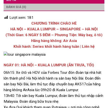
ĐÁNH GIÁ (0)
Lượt xem:
181
CHƯƠNG TRÌNH CHÀO HÈ
HÀ NỘI – KUALA LUMPUR – SINGAPORE – HÀ NỘI
(Thời Gian: 6 NGÀY 5 ĐÊM – Phương Tiện: Máy bay, ô tô)
Hãng hàng không: Air Asia
Khởi hành: Series khởi hành hàng tuần | Liên hệ
NGÀY 01: HÀ NỘI – KUALA LUMPUR (ĂN TRƯA, TỐI)
06h15: Xe ôtô và HDV của Forbes Tour đón đoàn tại nhà hát
lớn thành phố Hà Nội khởi hành ra sân bay Nội Bài. Đoàn đến
sân bay Nội Bài, làm thủ tục đáp chuyến bay AK517của hãng
hàng không AirAsia lúc 09h20 đi Kuala Lumpur.
13h40: Tới sân bay Kuala Lumpur, đoàn làm thủ tục nhập cảnh
Malaysia. Đoàn dùng bữa trưa nhẹ.
Xe đưa Quý khách tham quan Putrajaya – nơi mà công nghệ