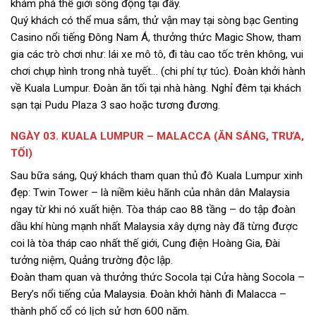
khám phá thế giới sống động tại đây.
Quý khách có thể mua sắm, thử vận may tại sòng bạc Genting
Casino nổi tiếng Đông Nam Á, thưởng thức Magic Show, tham
gia các trò chơi như: lái xe mô tô, đi tàu cao tốc trên không, vui
chơi chụp hình trong nhà tuyết… (chi phí tự túc). Đoàn khởi hành
về Kuala Lumpur. Đoàn ăn tối tại nhà hàng. Nghỉ đêm tại khách
sạn tại Pudu Plaza 3 sao hoặc tương đương.
NGÀY 03. KUALA LUMPUR – MALACCA (ĂN SÁNG, TRƯA,
TỐI)
Sau bữa sáng, Quý khách tham quan thủ đô Kuala Lumpur xinh
đẹp: Twin Tower – là niềm kiêu hãnh của nhân dân Malaysia
ngay từ khi nó xuất hiện. Tòa tháp cao 88 tầng – do tập đoàn
dầu khí hùng mạnh nhất Malaysia xây dựng này đã từng được
coi là tòa tháp cao nhất thế giới, Cung điện Hoàng Gia, Đài
tưởng niệm, Quảng trường độc lập.
Đoàn tham quan và thưởng thức Socola tại Cửa hàng Socola –
Bery’s nổi tiếng của Malaysia. Đoàn khởi h̀ành đi Malacca –
thành phố cổ có lịch sử hơn 600 năm.