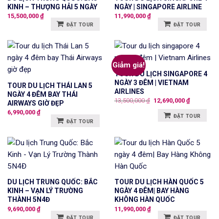
KINH – THƯỢNG HẢI 5 NGÀY
NGÀY | SINGAPORE AIRLINE
15,500,000
₫
11,990,000
₫
ĐẶT TOUR
ĐẶT TOUR
Giảm giá!
TOUR DU LỊCH SINGAPORE 4
NGÀY 3 ĐÊM | VIETNAM
TOUR DU LỊCH THÁI LAN 5
AIRLINES
NGÀY 4 ĐÊM BAY THÁI
Giá
Giá
13,500,000
₫
12,690,000
₫
AIRWAYS GIỜ ĐẸP
gốc
hiện
6,990,000
₫
là:
tại
ĐẶT TOUR
13,500,000 ₫.
là:
ĐẶT TOUR
12,690,000
DU LỊCH TRUNG QUỐC: BẮC
TOUR DU LỊCH HÀN QUỐC 5
KINH – VẠN LÝ TRƯỜNG
NGÀY 4 ĐÊM| BAY HÀNG
THÀNH 5N4Đ
KHÔNG HÀN QUỐC
9,690,000
₫
11,990,000
₫
ĐẶT TOUR
ĐẶT TOUR