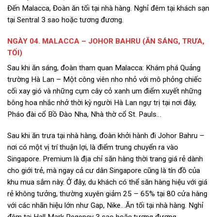
Đến Malacca, Đoàn ăn tối tại nhà hàng. Nghỉ đêm tại khách sạn
tại Sentral 3 sao hoặc tương đương.
NGÀY 04. MALACCA – JOHOR BAHRU (ĂN SÁNG, TRƯA,
TỐI)
Sau khi ăn sáng, đoàn tham quan Malacca: Khám phá Quảng
trường Hà Lan – Một công viên nho nhỏ với mô phỏng chiếc
cối xay gió và những cụm cây cỏ xanh um điểm xuyết những
bông hoa nhắc nhở thời kỳ người Hà Lan ngự trị tại nơi đây,
Pháo đài cổ Bồ Đào Nha, Nhà thờ cổ St. Pauls…
Sau khi ăn trưa tại nhà hàng, đoàn khởi hành đi Johor Bahru –
nơi có một vị trí thuận lợi, là điểm trung chuyển ra vào
Singapore. Premium là địa chỉ săn hàng thời trang giá rẻ dành
cho giới trẻ, mà ngay cả cư dân Singapore cũng là tín đồ của
khu mua sắm này. Ở đây, du khách có thể săn hàng hiệu với giá
rẻ không tưởng, thường xuyên giảm 25 – 65% tại 80 cửa hàng
với các nhãn hiệu lớn như Gap, Nike…Ăn tối tại nhà hàng. Nghỉ