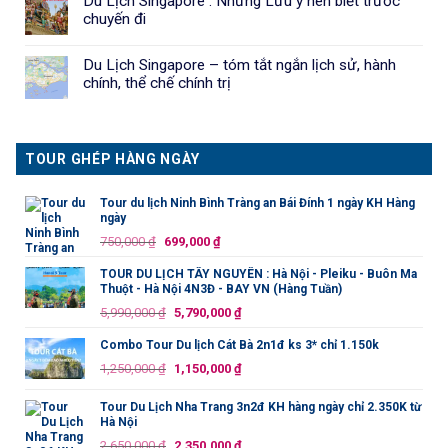
Du Lịch Singapore : Những Lưu ý nên biết trước
chuyến đi
Du Lịch Singapore – tóm tắt ngắn lịch sử, hành
chính, thể chế chính trị
TOUR GHÉP HÀNG NGÀY
Tour du lịch Ninh Bình Tràng an Bái Đính 1 ngày KH Hàng
ngày
Giá
Giá
750,000
₫
699,000
₫
gốc
hiện
TOUR DU LỊCH TÂY NGUYÊN : Hà Nội - Pleiku - Buôn Ma
là:
tại
Thuột - Hà Nội 4N3Đ - BAY VN (Hàng Tuần)
750,000 ₫.
là:
Giá
Giá
5,990,000
₫
5,790,000
₫
699,000 ₫.
gốc
hiện
Combo Tour Du lịch Cát Bà 2n1đ ks 3* chỉ 1.150k
là:
tại
Giá
Giá
1,250,000
₫
1,150,000
₫
5,990,000 ₫.
là:
gốc
hiện
5,790,000 ₫.
là:
tại
Tour Du Lịch Nha Trang 3n2đ KH hàng ngày chỉ 2.350K từ
Hà Nội
1,250,000 ₫.
là:
Giá
Giá
2,650,000
₫
2,350,000
₫
1,150,000 ₫.