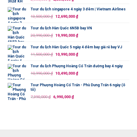
gốc
hiện
Tour du lịch singapore 4 ngày 3 đêm | Vietnam Airlines
là:
tại
Giá
Giá
13,500,000
₫
12,690,000
₫
2,650,000 ₫.
là:
gốc
hiện
2,350,000 ₫.
là:
tại
Tour du lịch Hàn Quốc 6N5Đ bay VN
13,500,000 ₫.
là:
Giá
Giá
20,990,000
₫
19,990,000
₫
12,690,000 ₫.
gốc
hiện
là:
tại
Tour du lịch Hàn Quốc 5 ngày 4 đêm bay giá rẻ bay VJ
20,990,000 ₫.
là:
Giá
Giá
11,500,000
₫
10,990,000
₫
19,990,000 ₫.
gốc
hiện
là:
tại
Tour du lịch Phượng Hoàng Cổ Trấn đường bay 4 ngày
11,500,000 ₫.
là:
Giá
Giá
10,990,000
₫
10,490,000
₫
10,990,000 ₫.
gốc
hiện
là:
tại
Tour Phượng Hoàng Cổ Trấn - Phù Dung Trấn 6 ngày (ô
tô)
10,990,000 ₫.
là:
Giá
Giá
7,390,000
₫
6,990,000
₫
10,490,000 ₫.
gốc
hiện
là:
tại
7,390,000 ₫.
là:
6,990,000 ₫.