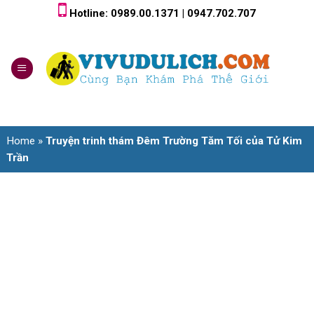
Skip
Hotline: 0989.00.1371 | 0947.702.707
to
content
0
Home
»
Truyện trinh thám Đêm Trường Tăm Tối của Tử Kim
Trần