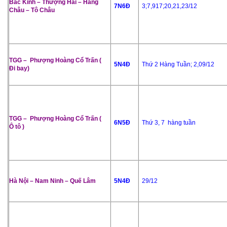
Bắc Kinh – Thượng Hải – Hàng
7N6Đ
3;7,917;20,21,23/12
Châu – Tô Châu
TGG – Phượng Hoàng Cổ Trấn (
5N4Đ
Thứ 2 Hàng Tuần; 2,09/12
Đi bay)
TGG – Phượng Hoàng Cổ Trấn (
6N5Đ
Thứ 3, 7 hàng tuần
Ô tô )
Hà Nội – Nam Ninh – Quế Lâm
5N4Đ
29/12