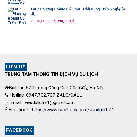
10,990,000 ₫.
gốc
hiện
là:
tại
Tour Phượng Hoàng Cổ Trấn - Phù Dung Trấn 6 ngày (ô
tô)
10,990,000 ₫.
là:
Giá
Giá
7,390,000
₫
6,990,000
₫
10,490,000 ₫.
gốc
hiện
là:
tại
7,390,000 ₫.
là:
6,990,000 ₫.
LIÊN HỆ
TRUNG TÂM THÔNG TIN DỊCH VỤ DU LỊCH
Building 62 Trương Công Giai, Cầu Giấy, Hà Nội.
Hotline: 0947.702.707 ZALO/CALL
Email : vivudulich71@gmail.com
Facebook :
https://www.facebook.com/vivudulich71
FACEBOOK