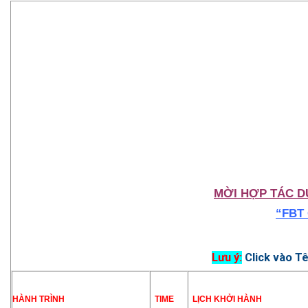
MỜI HỢP TÁC
DU
“FBT
Lưu ý:
Click vào Tê
HÀ
NH TRÌNH
TIME
LỊCH KHỞI HÀNH