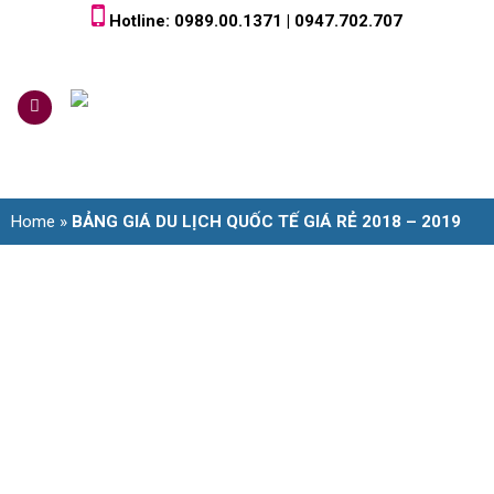
Skip
Hotline: 0989.00.1371 | 0947.702.707
to
content
0
Home
»
BẢNG GIÁ DU LỊCH QUỐC TẾ GIÁ RẺ 2018 – 2019