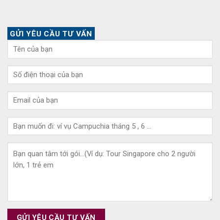
GỬI YÊU CẦU TƯ VẤN