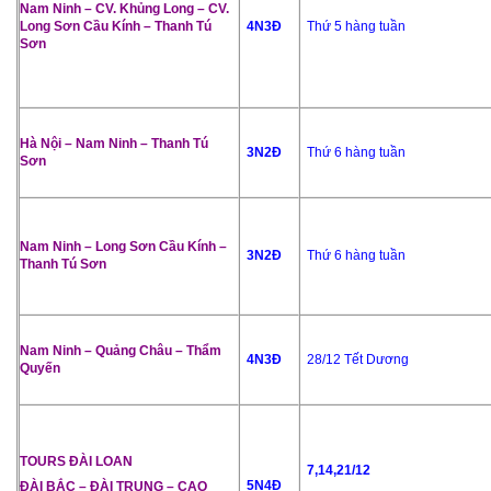
Nam Ninh – CV. Khủng Long – CV.
Long Sơn Cầu Kính – Thanh Tú
4N3Đ
Thứ 5 hàng tuần
Sơn
Hà Nội – Nam Ninh – Thanh Tú
3N2Đ
Thứ 6 hàng tuần
Sơn
Nam Ninh – Long Sơn Cầu Kính –
3N2Đ
Thứ 6 hàng tuần
Thanh Tú Sơn
Nam Ninh – Quảng Châu – Thẩm
4N3Đ
28/12 Tết Dương
Quyến
TOURS ĐÀI LOAN
7,14,21/12
5N4Đ
ĐÀI BẮC – ĐÀI TRUNG – CAO