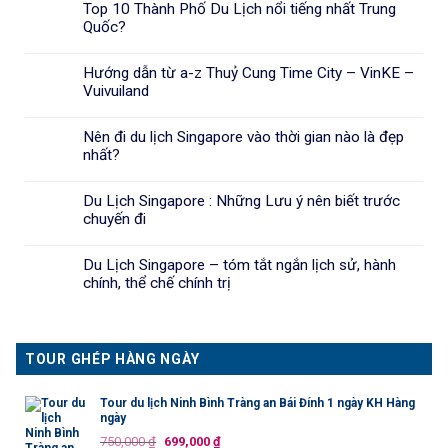
Top 10 Thành Phố Du Lịch nổi tiếng nhất Trung
Quốc?
Hướng dẫn từ a-z Thuỷ Cung Time City – VinKE –
Vuivuiland
Nên đi du lịch Singapore vào thời gian nào là đẹp
nhất?
Du Lịch Singapore : Những Lưu ý nên biết trước
chuyến đi
Du Lịch Singapore – tóm tắt ngắn lịch sử, hành
chính, thể chế chính trị
TOUR GHÉP HÀNG NGÀY
Tour du lịch Ninh Bình Tràng an Bái Đính 1 ngày KH Hàng
ngày
Giá
Giá
750,000
₫
699,000
₫