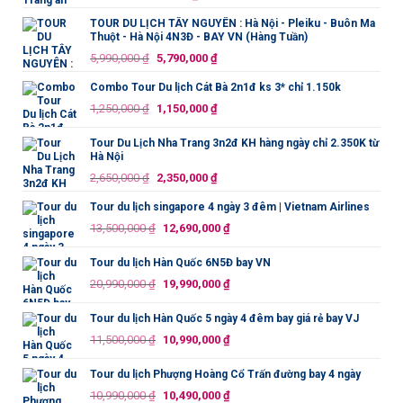
gốc
hiện
TOUR DU LỊCH TÂY NGUYÊN : Hà Nội - Pleiku - Buôn Ma
là:
tại
Thuột - Hà Nội 4N3Đ - BAY VN (Hàng Tuần)
750,000 ₫.
là:
Giá
Giá
5,990,000
₫
5,790,000
₫
699,000 ₫.
gốc
hiện
Combo Tour Du lịch Cát Bà 2n1đ ks 3* chỉ 1.150k
là:
tại
Giá
Giá
1,250,000
₫
1,150,000
₫
5,990,000 ₫.
là:
gốc
hiện
5,790,000 ₫.
là:
tại
Tour Du Lịch Nha Trang 3n2đ KH hàng ngày chỉ 2.350K từ
Hà Nội
1,250,000 ₫.
là:
Giá
Giá
2,650,000
₫
2,350,000
₫
1,150,000 ₫.
gốc
hiện
Tour du lịch singapore 4 ngày 3 đêm | Vietnam Airlines
là:
tại
Giá
Giá
13,500,000
₫
12,690,000
₫
2,650,000 ₫.
là:
gốc
hiện
2,350,000 ₫.
là:
tại
Tour du lịch Hàn Quốc 6N5Đ bay VN
13,500,000 ₫.
là:
Giá
Giá
20,990,000
₫
19,990,000
₫
12,690,000 ₫.
gốc
hiện
là:
tại
Tour du lịch Hàn Quốc 5 ngày 4 đêm bay giá rẻ bay VJ
20,990,000 ₫.
là:
Giá
Giá
11,500,000
₫
10,990,000
₫
19,990,000 ₫.
gốc
hiện
là:
tại
Tour du lịch Phượng Hoàng Cổ Trấn đường bay 4 ngày
11,500,000 ₫.
là:
Giá
Giá
10,990,000
₫
10,490,000
₫