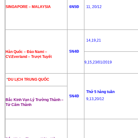
SINGAPORE – MALAYSIA
6N5Đ
11, 20/12
14,19,21
5N4Đ
Hàn Quốc – Đảo Nami –
CV.Everland – Trượt Tuyết
9,15,23/01/2019
*
DU LỊCH TRUNG QUỐC
Thứ 5 hàng tuần
5N4Đ
9,13,20/12
Bắc Kinh Vạn Lý Trường Thành –
Tử Cấm Thành