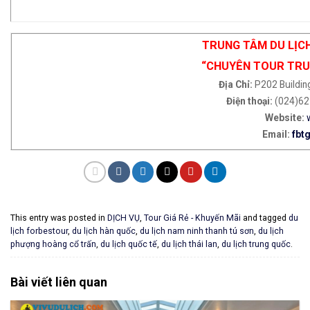
TRUNG TÂM DU LỊC
“CHUYÊN TOUR TRUN
Địa Chỉ:
P202 Buildin
Điện thoại:
(024)62 
Website:
Email:
fbt
This entry was posted in
DỊCH VỤ
,
Tour Giá Rẻ - Khuyến Mãi
and tagged
du
lịch forbestour
,
du lịch hàn quốc
,
du lịch nam ninh thanh tú sơn
,
du lịch
phượng hoàng cổ trấn
,
du lịch quốc tế
,
du lịch thái lan
,
du lịch trung quốc
.
Bài viết liên quan