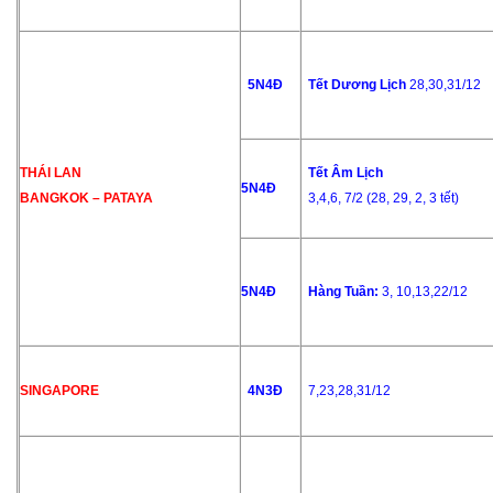
5N4Đ
Tết Dương Lịch
28,30,31/12
THÁI LAN
Tết Âm Lịch
5N4Đ
BANGKOK – PATAYA
3,4,6, 7/2 (28, 29, 2, 3 tết)
5N4Đ
Hàng Tuần:
3, 10,13,22/12
SINGAPORE
4N3Đ
7,23,28,31/12