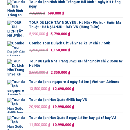
Tour du lịch Ninh Bình Tràng an Bái Đính 1 ngày KH Hàng
ngày
Giá
Giá
750,000
₫
699,000
₫
gốc
hiện
TOUR DU LỊCH TÂY NGUYÊN : Hà Nội - Pleiku - Buôn Ma
là:
tại
Thuột - Hà Nội 4N3Đ - BAY VN (Hàng Tuần)
750,000 ₫.
là:
Giá
Giá
5,990,000
₫
5,790,000
₫
699,000 ₫.
gốc
hiện
Combo Tour Du lịch Cát Bà 2n1đ ks 3* chỉ 1.150k
là:
tại
Giá
Giá
1,250,000
₫
1,150,000
₫
5,990,000 ₫.
là:
gốc
hiện
5,790,000 ₫.
là:
tại
Tour Du Lịch Nha Trang 3n2đ KH hàng ngày chỉ 2.350K từ
Hà Nội
1,250,000 ₫.
là:
Giá
Giá
2,650,000
₫
2,350,000
₫
1,150,000 ₫.
gốc
hiện
Tour du lịch singapore 4 ngày 3 đêm | Vietnam Airlines
là:
tại
Giá
Giá
13,500,000
₫
12,690,000
₫
2,650,000 ₫.
là:
gốc
hiện
2,350,000 ₫.
là:
tại
Tour du lịch Hàn Quốc 6N5Đ bay VN
13,500,000 ₫.
là:
Giá
Giá
20,990,000
₫
19,990,000
₫
12,690,000 ₫.
gốc
hiện
là:
tại
Tour du lịch Hàn Quốc 5 ngày 4 đêm bay giá rẻ bay VJ
20,990,000 ₫.
là:
Giá
Giá
11,500,000
₫
10,990,000
₫
19,990,000 ₫.