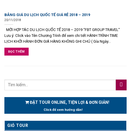
BẢNG GIÁ DU LỊCH QUỐC TẾ GIÁ RẺ 2018 – 2019
20/11/2018
MỜI HỢP TÁC DU LỊCH QUỐC TẾ 2018 – 2019 “FBT GROUP TRAVEL”
Lưu ý: Click vào Tên Chương Trình để xem chi tiết HÀNH TRÌNH TIME
LỊCH KHỞI HÀNH ĐƠN GIÁ HÀNG KHÔNG GHI CHÚ ( Gía Ngày...
ĐỌC THÊM
ĐẶT TOUR ONLINE, TIỆN LỢI & ĐƠN GIẢN!
Click để xem hướng dẫn!
GIỎ TOUR