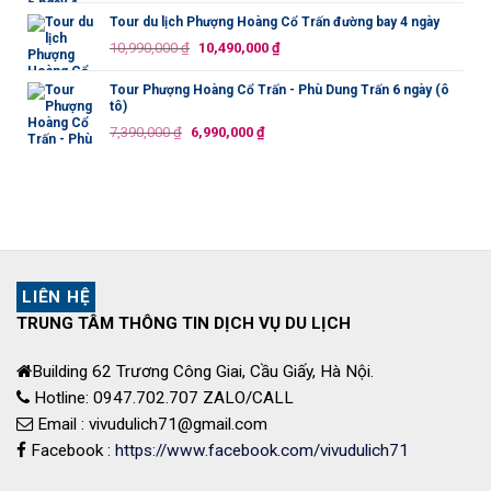
gốc
hiện
là:
tại
Tour du lịch Phượng Hoàng Cổ Trấn đường bay 4 ngày
11,500,000 ₫.
là:
Giá
Giá
10,990,000
₫
10,490,000
₫
10,990,000 ₫.
gốc
hiện
là:
tại
Tour Phượng Hoàng Cổ Trấn - Phù Dung Trấn 6 ngày (ô
tô)
10,990,000 ₫.
là:
Giá
Giá
7,390,000
₫
6,990,000
₫
10,490,000 ₫.
gốc
hiện
là:
tại
7,390,000 ₫.
là:
6,990,000 ₫.
LIÊN HỆ
TRUNG TÂM THÔNG TIN DỊCH VỤ DU LỊCH
Building 62 Trương Công Giai, Cầu Giấy, Hà Nội.
Hotline: 0947.702.707 ZALO/CALL
Email : vivudulich71@gmail.com
Facebook :
https://www.facebook.com/vivudulich71