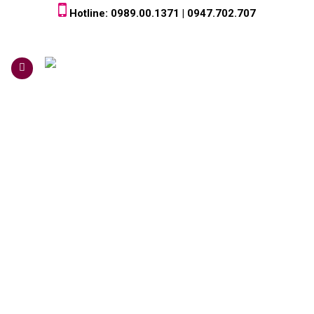
Skip
Hotline: 0989.00.1371 | 0947.702.707
to
content
0