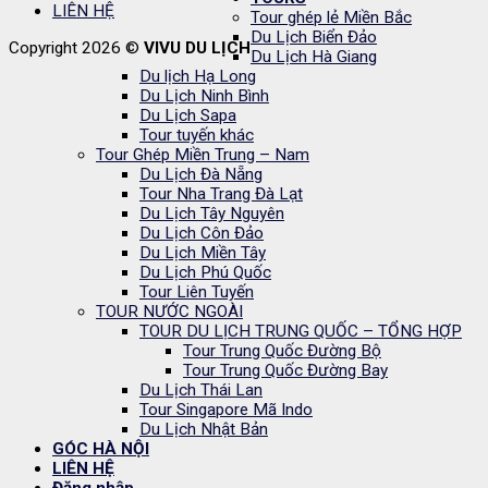
LIÊN HỆ
Tour ghép lẻ Miền Bắc
Du Lịch Biển Đảo
Copyright 2026 ©
VIVU DU LỊCH
Du Lịch Hà Giang
Du lịch Hạ Long
Du Lịch Ninh Bình
Du Lịch Sapa
Tour tuyến khác
Tour Ghép Miền Trung – Nam
Du Lịch Đà Nẵng
Tour Nha Trang Đà Lạt
Du Lịch Tây Nguyên
Du Lịch Côn Đảo
Du Lịch Miền Tây
Du Lịch Phú Quốc
Tour Liên Tuyến
TOUR NƯỚC NGOÀI
TOUR DU LỊCH TRUNG QUỐC – TỔNG HỢP
Tour Trung Quốc Đường Bộ
Tour Trung Quốc Đường Bay
Du Lịch Thái Lan
Tour Singapore Mã Indo
Du Lịch Nhật Bản
GÓC HÀ NỘI
LIÊN HỆ