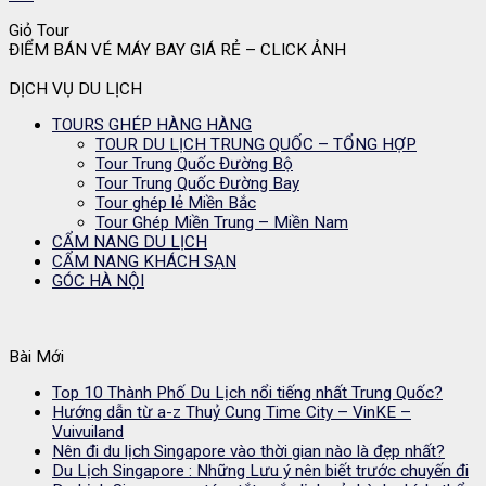
Giỏ Tour
ĐIỂM BÁN VÉ MÁY BAY GIÁ RẺ – CLICK ẢNH
DỊCH VỤ DU LỊCH
TOURS GHÉP HÀNG HÀNG
TOUR DU LỊCH TRUNG QUỐC – TỔNG HỢP
Tour Trung Quốc Đường Bộ
Tour Trung Quốc Đường Bay
Tour ghép lẻ Miền Bắc
Tour Ghép Miền Trung – Miền Nam
CẨM NANG DU LỊCH
CẨM NANG KHÁCH SẠN
GÓC HÀ NỘI
Bài Mới
Top 10 Thành Phố Du Lịch nổi tiếng nhất Trung Quốc?
Hướng dẫn từ a-z Thuỷ Cung Time City – VinKE –
Vuivuiland
Nên đi du lịch Singapore vào thời gian nào là đẹp nhất?
Du Lịch Singapore : Những Lưu ý nên biết trước chuyến đi