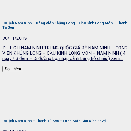
Du lịch Nam Ninh – Công viên Khủng Long – Cầu Kính Long Môn – Thanh
Tú Sơn
30/11/2018
DU LỊCH NAM NINH TRUNG QUỐC GIÁ RẺ NAM NINH – CÔNG
VIÊN KHỦNG LONG – CẦU KÍNH LONG MÔN – NAM NINH ( 4
ngày / 3 đêm – Đi đường bộ, nhập cảnh bằng hộ chiếu ) Xem...
Đọc thêm
Du lịch Nam Ninh – Thanh Tú Sơn – Long Môn Cầu Kính 3n2đ