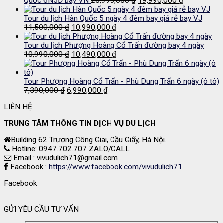
Quốc 6N5Đ bay VN
20,990,000
₫
19,990,000
₫
13,500,000 ₫.
là:
gốc
hiện
12,690,000 ₫.
là:
tại
Tour du lịch Hàn Quốc 5 ngày 4 đêm bay giá rẻ bay VJ
Giá
Giá
20,990,000 ₫.
là:
11,500,000
₫
10,990,000
₫
gốc
hiện
19,990,000 
là:
tại
Tour du lịch Phượng Hoàng Cổ Trấn đường bay 4 ngày
11,500,000 ₫.
Giá
là:
Giá
10,990,000
₫
10,490,000
₫
gốc
10,990,000 ₫.
hiện
là:
tại
10,990,000 ₫.
là:
Tour Phượng Hoàng Cổ Trấn - Phù Dung Trấn 6 ngày (ô tô)
Giá
Giá
10,490,000 ₫.
7,390,000
₫
6,990,000
₫
gốc
hiện
LIÊN HỆ
là:
tại
7,390,000 ₫.
là:
TRUNG TÂM THÔNG TIN DỊCH VỤ DU LỊCH
6,990,000 ₫.
Building 62 Trương Công Giai, Cầu Giấy, Hà Nội.
Hotline: 0947.702.707 ZALO/CALL
Email : vivudulich71@gmail.com
Facebook :
https://www.facebook.com/vivudulich71
Facebook
GỬI YÊU CẦU TƯ VẤN