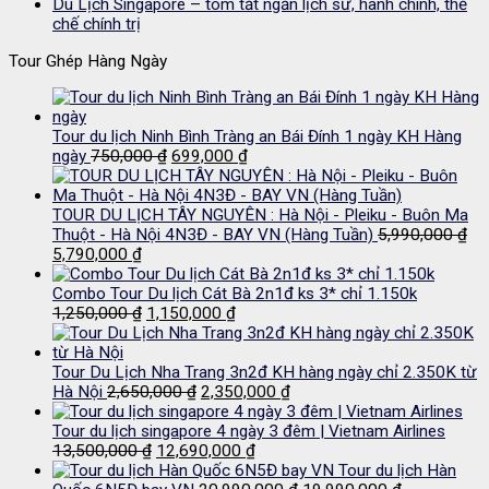
Du Lịch Singapore – tóm tắt ngắn lịch sử, hành chính, thể
chế chính trị
Tour Ghép Hàng Ngày
Tour du lịch Ninh Bình Tràng an Bái Đính 1 ngày KH Hàng
Giá
Giá
ngày
750,000
₫
699,000
₫
gốc
hiện
là:
tại
750,000 ₫.
là:
TOUR DU LỊCH TÂY NGUYÊN : Hà Nội - Pleiku - Buôn Ma
699,000 ₫.
Thuột - Hà Nội 4N3Đ - BAY VN (Hàng Tuần)
5,990,000
₫
Giá
Giá
5,790,000
₫
gốc
hiện
là:
tại
Combo Tour Du lịch Cát Bà 2n1đ ks 3* chỉ 1.150k
5,990,000 ₫.
là:
Giá
Giá
1,250,000
₫
1,150,000
₫
5,790,000 ₫.
gốc
hiện
là:
tại
1,250,000 ₫.
là:
Tour Du Lịch Nha Trang 3n2đ KH hàng ngày chỉ 2.350K từ
Giá
1,150,000 ₫.
Giá
Hà Nội
2,650,000
₫
2,350,000
₫
gốc
hiện
là:
tại
Tour du lịch singapore 4 ngày 3 đêm | Vietnam Airlines
Giá
2,650,000 ₫.
Giá
là:
13,500,000
₫
12,690,000
₫
gốc
hiện
2,350,000 ₫.
Tour du lịch Hàn
là:
tại
Giá
Giá