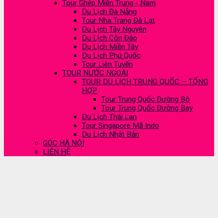
Tour Ghép Miền Trung - Nam
Du Lịch Đà Nẵng
Tour Nha Trang Đà Lạt
Du Lịch Tây Nguyên
Du Lịch Côn Đảo
Du Lịch Miền Tây
Du Lịch Phú Quốc
Tour Liên Tuyến
TOUR NƯỚC NGOÀI
TOUR DU LỊCH TRUNG QUỐC – TỔNG
HỢP
Tour Trung Quốc Đường Bộ
Tour Trung Quốc Đường Bay
Du Lịch Thái Lan
Tour Singapore Mã Indo
Du Lịch Nhật Bản
GÓC HÀ NỘI
LIÊN HỆ