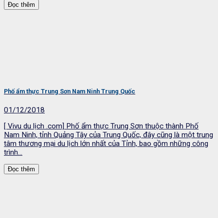
Đọc thêm
Phố ẩm thực Trung Sơn Nam Ninh Trung Quốc
01/12/2018
[ Vivu du lịch .com] Phố ẩm thực Trung Sơn thuộc thành Phố
Nam Ninh, tỉnh Quảng Tây của Trung Quốc, đây cũng là một trung
tâm thương mại du lịch lớn nhất của Tỉnh, bao gồm những công
trình...
Đọc thêm