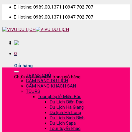
Skip
Hotline: 0989.00.1371 | 0947.702.707
to
Hotline: 0989.00.1371 | 0947.702.707
content
0
Giỏ hàng
TRANG CHỦ
Chưa có sản phẩm trong giỏ hàng.
CẨM NANG DU LỊCH
CẨM NANG KHÁCH SẠN
TOURS
Tour ghép lẻ Miền Bắc
Du Lịch Biển Đảo
Du Lịch Hà Giang
Du lịch Hạ Long
Du Lịch Ninh Bình
Du Lịch Sapa
Tour tuyến khác