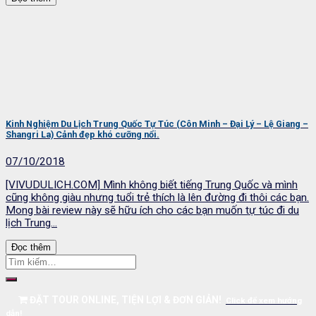
Kinh Nghiệm Du Lịch Trung Quốc Tự Túc (Côn Minh – Đại Lý – Lệ Giang –
Shangri La) Cảnh đẹp khó cưỡng nổi.
07/10/2018
[VIVUDULICH.COM] Mình không biết tiếng Trung Quốc và mình
cũng không giàu nhưng tuổi trẻ thích là lên đường đi thôi các bạn.
Mong bài review này sẽ hữu ích cho các bạn muốn tự túc đi du
lịch Trung...
Đọc thêm
ĐẶT TOUR ONLINE, TIỆN LỢI & ĐƠN GIẢN!
Click để xem hướng
dẫn!