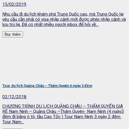
15/02/2019
Nhu cầu đi du lịch khám phá Trung Quốc cao, mà Trung Quốc lại
yêu cầu cần phải có visa nhập cảnh mới được phép nhập cảnh và
lưu trú lại. Đã có nhất nhiều người inbox để hỏi về...
Đọc thêm
Tour du lịch Quảng Châu – Thẩm Quyến 4 ngày 3 đêm
02/12/2018
CHƯƠNG TRÌNH DU LỊCH QUẢNG CHÂU – THẨM QUYẾN GIÁ
RẺ Nam Ninh – Quảng Châu –Thâm Quyên- Nam Ninh (4 ngày3
đêm đi bằng ô tô, tầu Cao Tốc ) Tour Nam Ninh 3 ngày 2 đêm
Tour Nam...