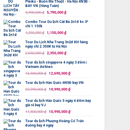
Pleiku - Buôn Ma Thuột - Hà Nội 4N3Đ -
750,000 ₫.
là:
BAY VN (Hàng Tuần)
699,000 ₫.
Giá
Giá
5,990,000
₫
5,790,000
₫
gốc
hiện
Combo Tour Du lịch Cát Bà 2n1đ ks 3*
là:
tại
chỉ 1.150k
5,990,000 ₫.
là:
Giá
Giá
1,250,000
₫
1,150,000
₫
5,790,000 ₫.
gốc
hiện
Tour Du Lịch Nha Trang 3n2đ KH hàng
là:
tại
ngày chỉ 2.350K từ Hà Nội
1,250,000 ₫.
là:
Giá
Giá
2,650,000
₫
2,350,000
₫
1,150,000 ₫.
gốc
hiện
Tour du lịch singapore 4 ngày 3 đêm |
là:
tại
Vietnam Airlines
2,650,000 ₫.
là:
Giá
Giá
13,500,000
₫
12,690,000
₫
2,350,000 ₫.
gốc
hiện
Tour du lịch Hàn Quốc 6N5Đ bay VN
là:
tại
Giá
Giá
13,500,000 ₫.
là:
20,990,000
₫
19,990,000
₫
gốc
hiện
12,690,000 ₫.
là:
tại
Tour du lịch Hàn Quốc 5 ngày 4 đêm bay
20,990,000 ₫.
là:
giá rẻ bay VJ
19,990,000 ₫.
Giá
Giá
11,500,000
₫
10,990,000
₫
gốc
hiện
Tour du lịch Phượng Hoàng Cổ Trấn
là:
tại
đường bay 4 ngày
11,500,000 ₫.
là: