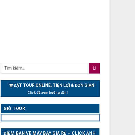
ĐẶT TOUR ONLINE, TIỆN LỢI & ĐƠN GIẢN!
Click để xem hướng dẫn!
GIỎ TOUR
ĐIỂM BÁN VÉ MÁY BAY GIÁ RẺ – CLICK ẢNH