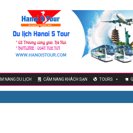
M NANG DU LỊCH
CẨM NANG KHÁCH SẠN
TOURS
G