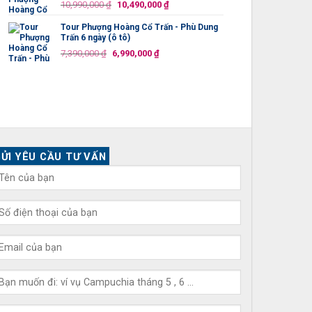
Giá
Giá
10,990,000
₫
10,490,000
₫
10,990,000 ₫.
gốc
hiện
Tour Phượng Hoàng Cổ Trấn - Phù Dung
là:
tại
Trấn 6 ngày (ô tô)
10,990,000 ₫.
là:
Giá
Giá
7,390,000
₫
6,990,000
₫
10,490,000 ₫.
gốc
hiện
là:
tại
7,390,000 ₫.
là:
6,990,000 ₫.
ỬI YÊU CẦU TƯ VẤN