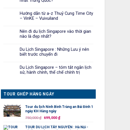
nhất Trung Quốc?
Hướng dẫn từ a-z Thuỷ Cung Time City
– VinKE – Vuivuiland
Nên đi du lịch Singapore vào thời gian
nào là đẹp nhất?
Du Lịch Singapore : Những Lưu ý nên
biết trước chuyến đi
Du Lịch Singapore – tóm tắt ngắn lịch
sử, hành chính, thể chế chính trị
TOUR GHÉP HÀNG NGÀY
Tour du lịch Ninh Bình Tràng an Bái Đính 1
ngày KH Hàng ngày
Giá
Giá
750,000
₫
699,000
₫
gốc
hiện
TOUR DU LỊCH TÂY NGUYÊN : Hà Nội -
là:
tại