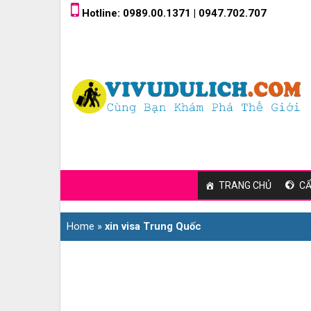
Skip
Hotline: 0989.00.1371 | 0947.702.707
to
content
TRANG CHỦ
CẨ
Home
»
xin visa Trung Quốc