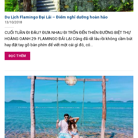
Du Lịch Flamingo Đại Lải – Điểm nghỉ dưỡng hoàn hảo
13/10/2018
CUỐI TUẦN ĐI ĐÂU? ĐƯA NHAU ĐI TRỐN ĐẾN THIÊN ĐƯỜNG BIỆT THỰ
HOÀNG OANH 29- FLAMINGO ĐẢI LẠI Cũng đã rất lâu rồi không cầm bút
hay đặt tay gõ bàn phím để viết một cái gì đó, có...
ĐỌC THÊM