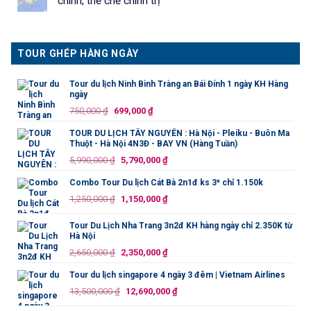
chính, thể chế chính trị
TOUR GHÉP HÀNG NGÀY
Tour du lịch Ninh Bình Tràng an Bái Đính 1 ngày KH Hàng
ngày
Giá
Giá
750,000
₫
699,000
₫
gốc
hiện
TOUR DU LỊCH TÂY NGUYÊN : Hà Nội - Pleiku - Buôn Ma
là:
tại
Thuột - Hà Nội 4N3Đ - BAY VN (Hàng Tuần)
750,000 ₫.
là:
Giá
Giá
5,990,000
₫
5,790,000
₫
699,000 ₫.
gốc
hiện
Combo Tour Du lịch Cát Bà 2n1đ ks 3* chỉ 1.150k
là:
tại
Giá
Giá
1,250,000
₫
1,150,000
₫
5,990,000 ₫.
là:
gốc
hiện
5,790,000 ₫.
là:
tại
Tour Du Lịch Nha Trang 3n2đ KH hàng ngày chỉ 2.350K từ
Hà Nội
1,250,000 ₫.
là:
Giá
Giá
2,650,000
₫
2,350,000
₫
1,150,000 ₫.
gốc
hiện
Tour du lịch singapore 4 ngày 3 đêm | Vietnam Airlines
là:
tại
Giá
Giá
13,500,000
₫
12,690,000
₫
2,650,000 ₫.
là:
gốc
hiện
2,350,000 ₫.