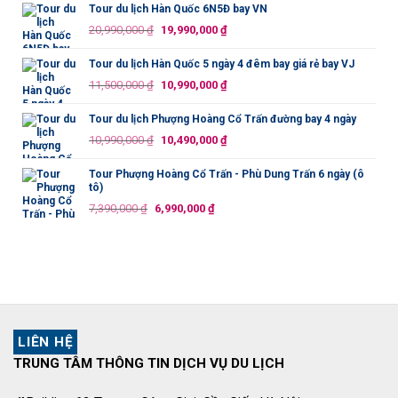
là:
tại
Tour du lịch Hàn Quốc 6N5Đ bay VN
13,500,000 ₫.
là:
Giá
Giá
20,990,000
₫
19,990,000
₫
12,690,000 ₫.
gốc
hiện
là:
tại
Tour du lịch Hàn Quốc 5 ngày 4 đêm bay giá rẻ bay VJ
20,990,000 ₫.
là:
Giá
Giá
11,500,000
₫
10,990,000
₫
19,990,000 ₫.
gốc
hiện
là:
tại
Tour du lịch Phượng Hoàng Cổ Trấn đường bay 4 ngày
11,500,000 ₫.
là:
Giá
Giá
10,990,000
₫
10,490,000
₫
10,990,000 ₫.
gốc
hiện
là:
tại
Tour Phượng Hoàng Cổ Trấn - Phù Dung Trấn 6 ngày (ô
tô)
10,990,000 ₫.
là:
Giá
Giá
7,390,000
₫
6,990,000
₫
10,490,000 ₫.
gốc
hiện
là:
tại
7,390,000 ₫.
là:
6,990,000 ₫.
LIÊN HỆ
TRUNG TÂM THÔNG TIN DỊCH VỤ DU LỊCH